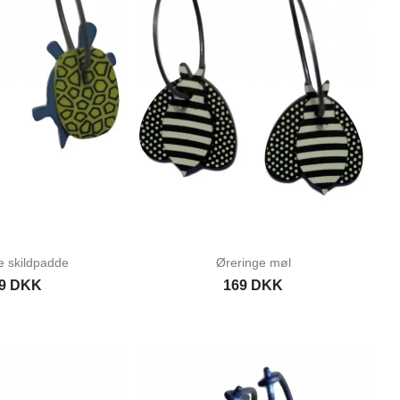
e skildpadde
Øreringe møl
9 DKK
169 DKK