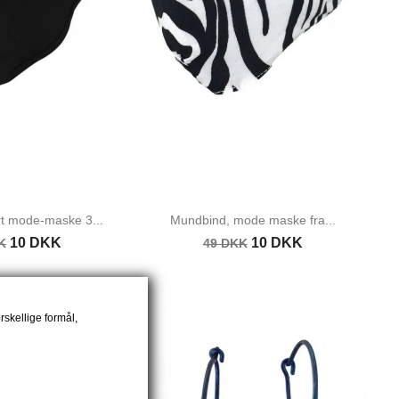
t mode-maske 3...
Mundbind, mode maske fra...
10 DKK
10 DKK
K
49 DKK
rskellige formål,