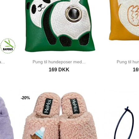
...
Pung til hundeposer med...
Pung til h
169 DKK
16
-20%