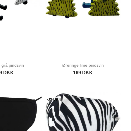
 grå pindsvin
Øreringe lime pindsvin
9 DKK
169 DKK
-39 DKK