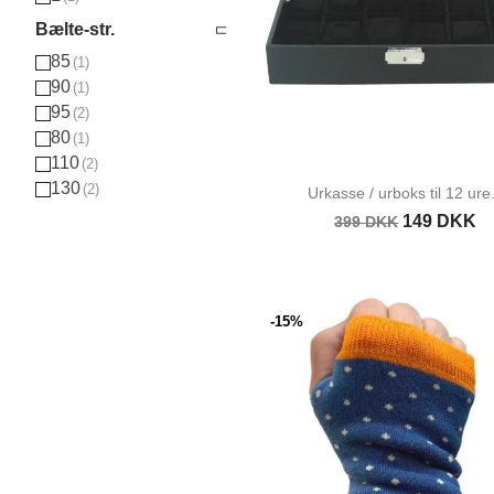
Bælte-str.
85
90
95
80
110
130
Urkasse / urboks til 12 ure.
149 DKK
399 DKK
-15%