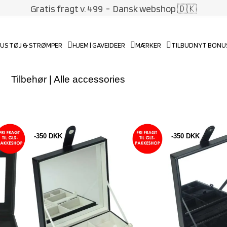
Gratis fragt v. 499
- Dansk webshop 🇩🇰
US TØJ & STRØMPER
HJEM | GAVEIDEER
MÆRKER
TILBUD
NYT BONU
Tilbehør | Alle accessories
-350 DKK
-350 DKK