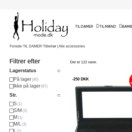
TIL DAMER
TIL MÆND
BAMB
Forside
TIL DAMER
Tilbehør | Alle accessories
Filtrer efter
Der er 122 varer.
Lagerstatus
På lager
-250 DKK
Ikke på lager
Str.
S
S/M
M
M/L
L