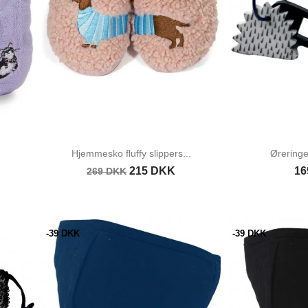
Hjemmesko fluffy slippers...
Øreringe
215 DKK
16
269 DKK
-39 DKK
-39 DKK