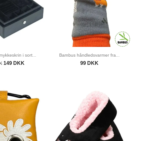
keskrin i sort...
Bambus håndledsvarmer fra...
149 DKK
99 DKK
K