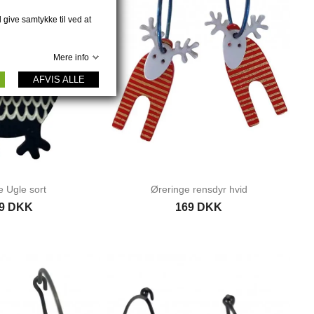
 give samtykke til ved at
Mere info
AFVIS ALLE
 Ugle sort
Øreringe rensdyr hvid
9 DKK
169 DKK