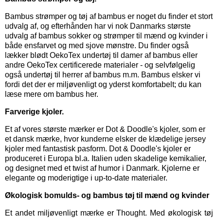
Bambus strømper
og
tøj af bambus
er noget du finder et stort
udvalg af, og efterhånden har vi nok Danmarks største
udvalg af bambus sokker og strømper til mænd og kvinder i
både ensfarvet og med sjove mønstre. Du finder også
lækker blødt OekoTex
undertøj til damer
af bambus eller
andre OekoTex certificerede materialer - og selvfølgelig
også
undertøj til herrer
af bambus m.m. Bambus elsker vi
fordi det der er miljøvenligt og yderst komfortabelt; du kan
læse mere om bambus her.
Farverige kjoler.
Et af vores største mærker er
Dot & Doodle's kjoler,
som er
et dansk mærke, hvor kunderne elsker de klædelige jersey
kjoler med fantastisk pasform. Dot & Doodle's kjoler er
produceret i Europa bl.a. Italien uden skadelige kemikalier,
og designet med et twist af humor i Danmark. Kjolerne er
elegante og moderigtige i up-to-date materialer.
Økologisk bomulds- og bambus tøj til mænd og kvinder
Et andet miljøvenligt mærke er
Thought
. Med økologisk tøj