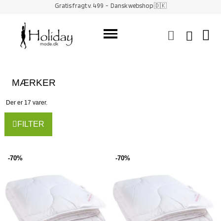
Gratis fragt v. 499
- Dansk webshop 🇩🇰
MÆRKER
Der er 17 varer.
FILTER
-70%
-70%