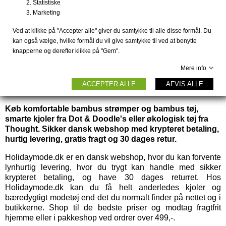
Statistiske
Marketing
Ved at klikke på "Accepter alle" giver du samtykke til alle disse formål. Du
kan også vælge, hvilke formål du vil give samtykke til ved at benytte
knapperne og derefter klikke på "Gem".
Mere info
Anderledes slow fashion til kvinder og mænd, samt
ACCEPTER ALLE
AFVIS ALLE
farverige kjoler fra Dot & Doodle's.
Køb komfortable bambus strømper og bambus tøj,
smarte kjoler fra Dot & Doodle's eller økologisk tøj fra
Thought. Sikker dansk webshop med krypteret betaling,
hurtig levering, gratis fragt og 30 dages retur.
Holidaymode.dk er en dansk webshop, hvor du kan forvente
lynhurtig levering, hvor du trygt kan handle med sikker
krypteret betaling, og have 30 dages returret. Hos
Holidaymode.dk kan du få helt anderledes kjoler og
bæredygtigt modetøj end det du normalt finder på nettet og i
butikkerne. Shop til de bedste priser og modtag fragtfrit
hjemme eller i pakkeshop ved ordrer over 499,-.