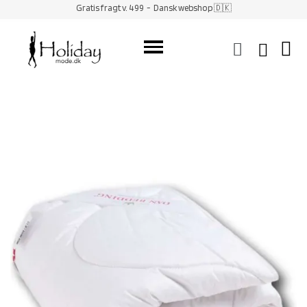
Gratis fragt v. 499
- Dansk webshop 🇩🇰