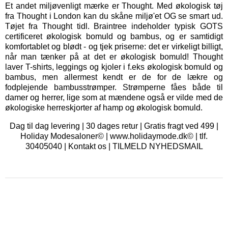
Et andet miljøvenligt mærke er
Thought
. Med økologisk tøj
fra Thought i London kan du skåne miljø'et OG se smart ud.
Tøjet fra Thought tidl. Braintree indeholder typisk GOTS
certificeret økologisk bomuld og bambus, og er samtidigt
komfortablet og blødt - og tjek priserne: det er virkeligt billigt,
når man tænker på at det er økologisk bomuld! Thought
laver T-shirts, leggings og kjoler i f.eks økologisk bomuld og
bambus, men allermest kendt er de for de lækre og
fodplejende bambusstrømper. Strømperne fåes både til
damer og herrer, lige som at mændene også er vilde med de
økologiske herreskjorter af hamp og økologisk bomuld.
Dag til dag levering | 30 dages retur | Gratis fragt ved 499 |
Holiday Modesaloner© | www.holidaymode.dk© | tlf.
30405040 |
Kontakt os
|
TILMELD NYHEDSMAIL