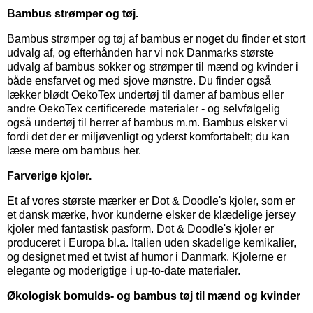
Bambus strømper og tøj.
Bambus strømper
og
tøj af bambus
er noget du finder et stort
udvalg af, og efterhånden har vi nok Danmarks største
udvalg af bambus sokker og strømper til mænd og kvinder i
både ensfarvet og med sjove mønstre. Du finder også
lækker blødt OekoTex
undertøj til damer
af bambus eller
andre OekoTex certificerede materialer - og selvfølgelig
også
undertøj til herrer
af bambus m.m. Bambus elsker vi
fordi det der er miljøvenligt og yderst komfortabelt; du kan
læse mere om bambus her.
Farverige kjoler.
Et af vores største mærker er
Dot & Doodle's kjoler,
som er
et dansk mærke, hvor kunderne elsker de klædelige jersey
kjoler med fantastisk pasform. Dot & Doodle's kjoler er
produceret i Europa bl.a. Italien uden skadelige kemikalier,
og designet med et twist af humor i Danmark. Kjolerne er
elegante og moderigtige i up-to-date materialer.
Økologisk bomulds- og bambus tøj til mænd og kvinder