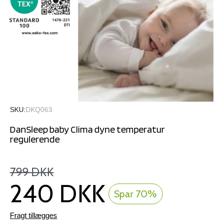
SKU
DKQ063
DanSleep baby Clima dyne temperatur
regulerende
799 DKK
240 DKK
Spar 70%
Fragt tillægges