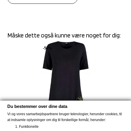
Måske dette også kunne være noget for dig:
-50%
Du bestemmer over dine data
Vi og vores samarbejdspartnere bruger teknologier, herunder cookies, til
Str. XS bambus dame T-
at indsamle oplysninger om dig til forskellige formål, herunder:
shirt...
Funktionelle
75 DKK
149 DKK