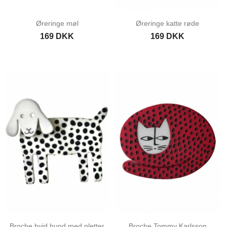
Øreringe møl
Øreringe katte røde
169 DKK
169 DKK
Broche hvid hund med pletter
Broche Tommy Karlsson