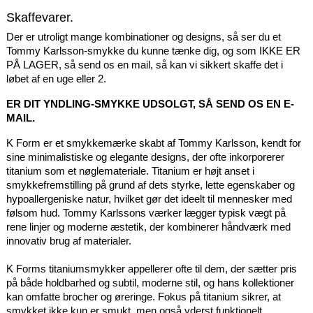
Skaffevarer.
Der er utroligt mange kombinationer og designs, så ser du et
Tommy Karlsson-smykke du kunne tænke dig, og som IKKE ER
PÅ LAGER, så send os en mail, så kan vi sikkert skaffe det i
løbet af en uge eller 2.
ER DIT YNDLING-SMYKKE UDSOLGT, SÅ SEND OS EN E-
MAIL.
K Form er et smykkemærke skabt af Tommy Karlsson, kendt for
sine minimalistiske og elegante designs, der ofte inkorporerer
titanium som et nøglemateriale. Titanium er højt anset i
smykkefremstilling på grund af dets styrke, lette egenskaber og
hypoallergeniske natur, hvilket gør det ideelt til mennesker med
følsom hud. Tommy Karlssons værker lægger typisk vægt på
rene linjer og moderne æstetik, der kombinerer håndværk med
innovativ brug af materialer.
K Forms titaniumsmykker appellerer ofte til dem, der sætter pris
på både holdbarhed og subtil, moderne stil, og hans kollektioner
kan omfatte brocher og øreringe. Fokus på titanium sikrer, at
smykket ikke kun er smukt, men også yderst funktionelt,