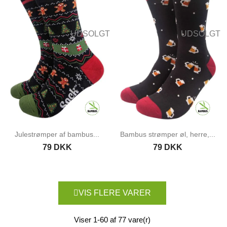
UDSOLGT
UDSOLGT
Julestrømper af bambus...
Bambus strømper øl, herre,...
79 DKK
79 DKK
VIS FLERE VARER
Viser 1-60 af 77 vare(r)