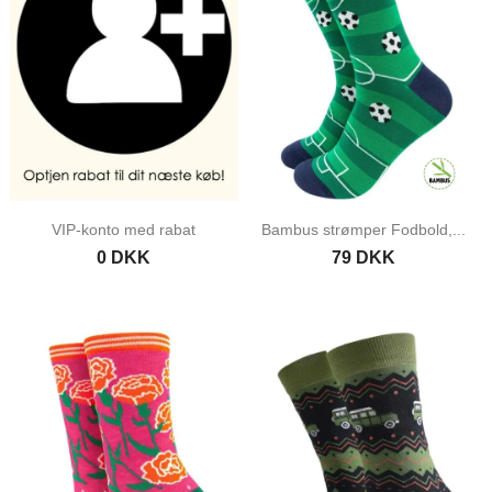
VIP-konto med rabat
Bambus strømper Fodbold,...
0 DKK
79 DKK