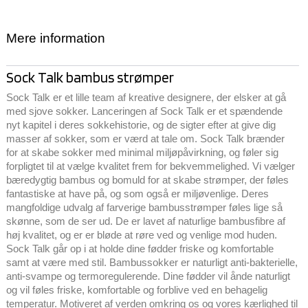
Mere information
Sock Talk bambus strømper
Sock Talk er et lille team af kreative designere, der elsker at gå
med sjove sokker. Lanceringen af Sock Talk er et spændende
nyt kapitel i deres sokkehistorie, og de sigter efter at give dig
masser af sokker, som er værd at tale om. Sock Talk brænder
for at skabe sokker med minimal miljøpåvirkning, og føler sig
forpligtet til at vælge kvalitet frem for bekvemmelighed. Vi vælger
bæredygtig bambus og bomuld for at skabe strømper, der føles
fantastiske at have på, og som også er miljøvenlige. Deres
mangfoldige udvalg af farverige bambusstrømper føles lige så
skønne, som de ser ud. De er lavet af naturlige bambusfibre af
høj kvalitet, og er er bløde at røre ved og venlige mod huden.
Sock Talk går op i at holde dine fødder friske og komfortable
samt at være med stil. Bambussokker er naturligt anti-bakterielle,
anti-svampe og termoregulerende. Dine fødder vil ånde naturligt
og vil føles friske, komfortable og forblive ved en behagelig
temperatur. Motiveret af verden omkring os og vores kærlighed til