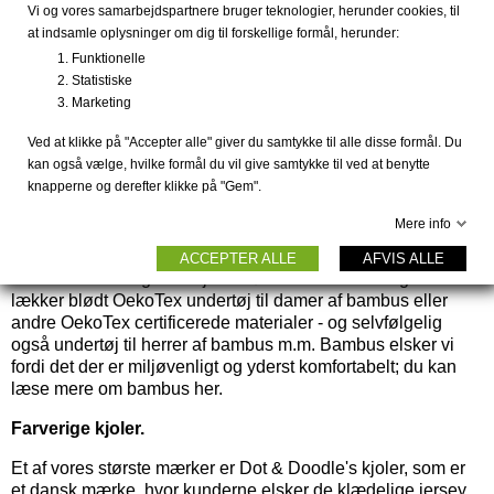
Holidaymode.dk er en dansk webshop, hvor du kan forvente
Vi og vores samarbejdspartnere bruger teknologier, herunder cookies, til
lynhurtig levering, hvor du trygt kan handle med sikker
at indsamle oplysninger om dig til forskellige formål, herunder:
krypteret betaling, og have 30 dages returret. Hos
Funktionelle
Holidaymode.dk kan du få helt anderledes kjoler og
Statistiske
bæredygtigt modetøj end det du normalt finder på nettet og i
Marketing
butikkerne. Shop til de bedste priser og modtag fragtfrit
hjemme eller i pakkeshop ved ordrer over 499,-.
Ved at klikke på "Accepter alle" giver du samtykke til alle disse formål. Du
kan også vælge, hvilke formål du vil give samtykke til ved at benytte
Bambus strømper og tøj.
knapperne og derefter klikke på "Gem".
Bambus strømper
og
tøj af bambus
er noget du finder et stort
Mere info
udvalg af, og efterhånden har vi nok Danmarks største
udvalg af bambus sokker og strømper til mænd og kvinder i
ACCEPTER ALLE
AFVIS ALLE
både ensfarvet og med sjove mønstre. Du finder også
lækker blødt OekoTex
undertøj til damer
af bambus eller
andre OekoTex certificerede materialer - og selvfølgelig
også
undertøj til herrer
af bambus m.m. Bambus elsker vi
fordi det der er miljøvenligt og yderst komfortabelt; du kan
læse mere om bambus her.
Farverige kjoler.
Et af vores største mærker er
Dot & Doodle's kjoler,
som er
et dansk mærke, hvor kunderne elsker de klædelige jersey