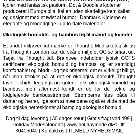
kjoler med fantastisk pasform. Dot & Doodle's kjoler er
produceret i Europa bl.a. Italien uden skadelige kemikalier,
og designet med et twist af humor i Danmark. Kjolerne er
elegante og moderigtige i up-to-date materialer.
Økologisk bomulds- og bambus tøj til mænd og kvinder
Et andet miljøvenligt mærke er
Thought
. Med økologisk tøj
fra Thought i London kan du skåne miljø'et OG se smart ud.
Tøjet fra Thought tidl. Braintree indeholder typisk GOTS
certificeret økologisk bomuld og bambus, og er samtidigt
komfortablet og blødt - og tjek priserne: det er virkeligt billigt,
når man tænker på at det er økologisk bomuld! Thought
laver T-shirts, leggings og kjoler i f.eks økologisk bomuld og
bambus, men allermest kendt er de for de lækre og
fodplejende bambusstrømper. Strømperne fåes både til
damer og herrer, lige som at mændene også er vilde med de
økologiske herreskjorter af hamp og økologisk bomuld.
Dag til dag levering | 30 dages retur | Gratis fragt ved 499 |
Holiday Modesaloner© | www.holidaymode.dk© | tlf.
30405040 |
Kontakt os
|
TILMELD NYHEDSMAIL