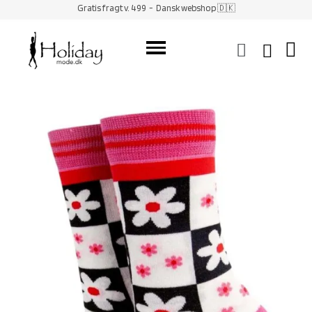
Gratis fragt v. 499
- Dansk webshop 🇩🇰