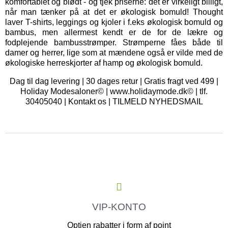
komfortablet og blødt - og tjek priserne: det er virkeligt billigt,
når man tænker på at det er økologisk bomuld! Thought
laver T-shirts, leggings og kjoler i f.eks økologisk bomuld og
bambus, men allermest kendt er de for de lækre og
fodplejende bambusstrømper. Strømperne fåes både til
damer og herrer, lige som at mændene også er vilde med de
økologiske herreskjorter af hamp og økologisk bomuld.
Dag til dag levering | 30 dages retur | Gratis fragt ved 499 |
Holiday Modesaloner© | www.holidaymode.dk© | tlf.
30405040 |
Kontakt os
|
TILMELD NYHEDSMAIL
VIP-KONTO
Optjen rabatter i form af point