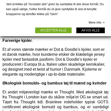
udvalg af bambus sokker og strømper til mænd og kvinder i
Ved at klikke på "Accepter alle" giver du samtykke til alle disse formål. Du
både ensfarvet og med sjove mønstre. Du finder også
kan også vælge, hvilke formål du vil give samtykke til ved at benytte
lækker blødt OekoTex
undertøj til damer
af bambus eller
knapperne og derefter klikke på "Gem".
andre OekoTex certificerede materialer - og selvfølgelig
også
undertøj til herrer
af bambus m.m. Bambus elsker vi
Mere info
fordi det der er miljøvenligt og yderst komfortabelt; du kan
ACCEPTER ALLE
AFVIS ALLE
læse mere om bambus her.
Farverige kjoler.
Et af vores største mærker er
Dot & Doodle's kjoler,
som er
et dansk mærke, hvor kunderne elsker de klædelige jersey
kjoler med fantastisk pasform. Dot & Doodle's kjoler er
produceret i Europa bl.a. Italien uden skadelige kemikalier,
og designet med et twist af humor i Danmark. Kjolerne er
elegante og moderigtige i up-to-date materialer.
Økologisk bomulds- og bambus tøj til mænd og kvinder
Et andet miljøvenligt mærke er
Thought
. Med økologisk tøj
fra Thought i London kan du skåne miljø'et OG se smart ud.
Tøjet fra Thought tidl. Braintree indeholder typisk GOTS
certificeret økologisk bomuld og bambus, og er samtidigt