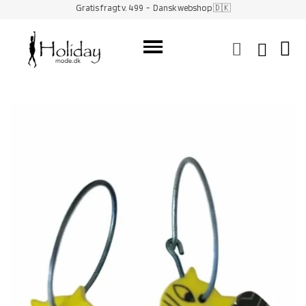
Gratis fragt v. 499
- Dansk webshop 🇩🇰