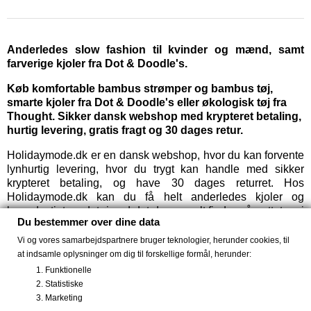
Anderledes slow fashion til kvinder og mænd, samt
farverige kjoler fra Dot & Doodle's.
Køb komfortable bambus strømper og bambus tøj,
smarte kjoler fra Dot & Doodle's eller økologisk tøj fra
Thought. Sikker dansk webshop med krypteret betaling,
hurtig levering, gratis fragt og 30 dages retur.
Holidaymode.dk er en dansk webshop, hvor du kan forvente
lynhurtig levering, hvor du trygt kan handle med sikker
krypteret betaling, og have 30 dages returret. Hos
Holidaymode.dk kan du få helt anderledes kjoler og
bæredygtigt modetøj end det du normalt finder på nettet og i
Du bestemmer over dine data
butikkerne. Shop til de bedste priser og modtag fragtfrit
hjemme eller i pakkeshop ved ordrer over 499,-.
Vi og vores samarbejdspartnere bruger teknologier, herunder cookies, til
at indsamle oplysninger om dig til forskellige formål, herunder:
Bambus strømper og tøj.
Funktionelle
Statistiske
Bambus strømper
og
tøj af bambus
er noget du finder et stort
Marketing
udvalg af, og efterhånden har vi nok Danmarks største