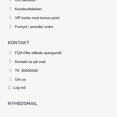
Om bambus
Kundeudtalelser
VIP konto med bonus point
Fortryd / annuller ordre
KONTAKT
FQA Ofte stillede spørgsmål
Kontakt os på mail
Tlf. 30405040
Om os
Log ind
NYHEDSMAIL