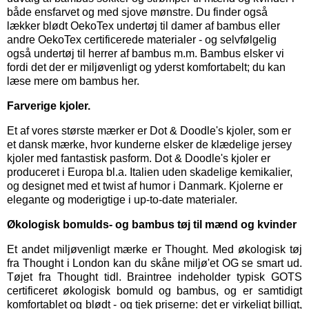
både ensfarvet og med sjove mønstre. Du finder også
lækker blødt OekoTex
undertøj til damer
af bambus eller
andre OekoTex certificerede materialer - og selvfølgelig
også
undertøj til herrer
af bambus m.m. Bambus elsker vi
fordi det der er miljøvenligt og yderst komfortabelt; du kan
læse mere om bambus her.
Farverige kjoler.
Et af vores største mærker er
Dot & Doodle's kjoler,
som er
et dansk mærke, hvor kunderne elsker de klædelige jersey
kjoler med fantastisk pasform. Dot & Doodle's kjoler er
produceret i Europa bl.a. Italien uden skadelige kemikalier,
og designet med et twist af humor i Danmark. Kjolerne er
elegante og moderigtige i up-to-date materialer.
Økologisk bomulds- og bambus tøj til mænd og kvinder
Et andet miljøvenligt mærke er
Thought
. Med økologisk tøj
fra Thought i London kan du skåne miljø'et OG se smart ud.
Tøjet fra Thought tidl. Braintree indeholder typisk GOTS
certificeret økologisk bomuld og bambus, og er samtidigt
komfortablet og blødt - og tjek priserne: det er virkeligt billigt,