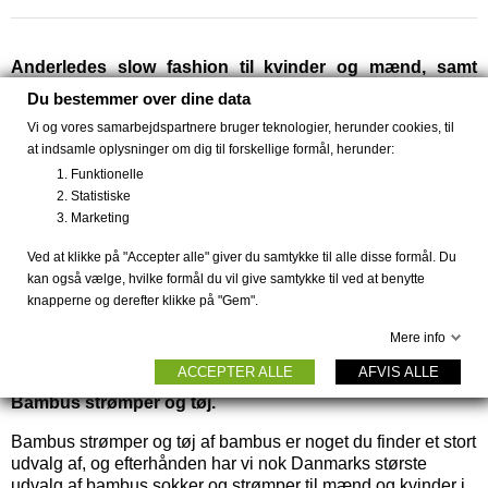
Anderledes slow fashion til kvinder og mænd, samt
farverige kjoler fra Dot & Doodle's.
Du bestemmer over dine data
Køb komfortable bambus strømper og bambus tøj,
Vi og vores samarbejdspartnere bruger teknologier, herunder cookies, til
smarte kjoler fra Dot & Doodle's eller økologisk tøj fra
at indsamle oplysninger om dig til forskellige formål, herunder:
Thought. Sikker dansk webshop med krypteret betaling,
Funktionelle
hurtig levering, gratis fragt og 30 dages retur.
Statistiske
Marketing
Holidaymode.dk er en dansk webshop, hvor du kan forvente
lynhurtig levering, hvor du trygt kan handle med sikker
Ved at klikke på "Accepter alle" giver du samtykke til alle disse formål. Du
krypteret betaling, og have 30 dages returret. Hos
kan også vælge, hvilke formål du vil give samtykke til ved at benytte
Holidaymode.dk kan du få helt anderledes kjoler og
knapperne og derefter klikke på "Gem".
bæredygtigt modetøj end det du normalt finder på nettet og i
Mere info
butikkerne. Shop til de bedste priser og modtag fragtfrit
hjemme eller i pakkeshop ved ordrer over 499,-.
ACCEPTER ALLE
AFVIS ALLE
Bambus strømper og tøj.
Bambus strømper
og
tøj af bambus
er noget du finder et stort
udvalg af, og efterhånden har vi nok Danmarks største
udvalg af bambus sokker og strømper til mænd og kvinder i