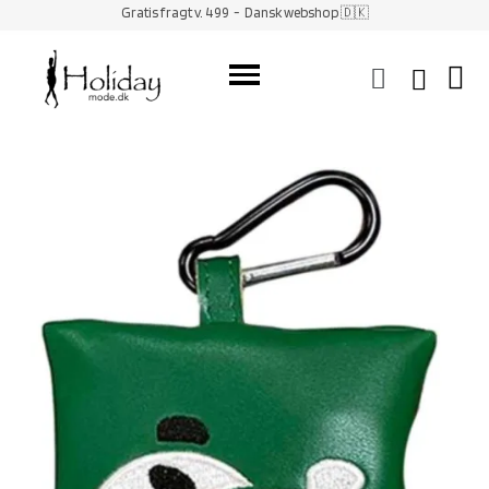
Gratis fragt v. 499
- Dansk webshop 🇩🇰