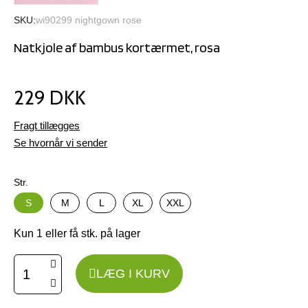
SKU
wi90299 nightgown rose
Natkjole af bambus kortærmet, rosa
229 DKK
Fragt tillægges
Se hvornår vi sender
Str.
S
M
L
XL
XXL
Kun 1 eller få stk. på lager
LÆG I KURV