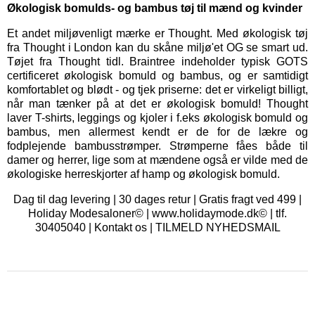
Økologisk bomulds- og bambus tøj til mænd og kvinder
Et andet miljøvenligt mærke er
Thought
. Med økologisk tøj
fra Thought i London kan du skåne miljø'et OG se smart ud.
Tøjet fra Thought tidl. Braintree indeholder typisk GOTS
certificeret økologisk bomuld og bambus, og er samtidigt
komfortablet og blødt - og tjek priserne: det er virkeligt billigt,
når man tænker på at det er økologisk bomuld! Thought
laver T-shirts, leggings og kjoler i f.eks økologisk bomuld og
bambus, men allermest kendt er de for de lækre og
fodplejende bambusstrømper. Strømperne fåes både til
damer og herrer, lige som at mændene også er vilde med de
økologiske herreskjorter af hamp og økologisk bomuld.
Dag til dag levering | 30 dages retur | Gratis fragt ved 499 |
Holiday Modesaloner© | www.holidaymode.dk© | tlf.
30405040 |
Kontakt os
|
TILMELD NYHEDSMAIL