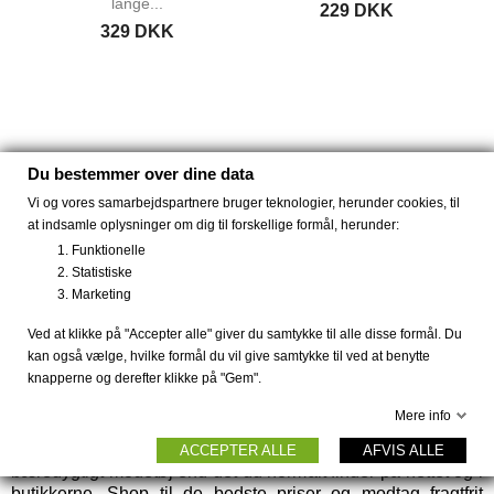
lange...
229 DKK
329 DKK
Du bestemmer over dine data
Vi og vores samarbejdspartnere bruger teknologier, herunder cookies, til
Anderledes slow fashion til kvinder og mænd, samt
at indsamle oplysninger om dig til forskellige formål, herunder:
farverige kjoler fra Dot & Doodle's.
Funktionelle
Statistiske
Køb komfortable bambus strømper og bambus tøj,
Marketing
smarte kjoler fra Dot & Doodle's eller økologisk tøj fra
Thought. Sikker dansk webshop med krypteret betaling,
Ved at klikke på "Accepter alle" giver du samtykke til alle disse formål. Du
hurtig levering, gratis fragt og 30 dages retur.
kan også vælge, hvilke formål du vil give samtykke til ved at benytte
knapperne og derefter klikke på "Gem".
Holidaymode.dk er en dansk webshop, hvor du kan forvente
lynhurtig levering, hvor du trygt kan handle med sikker
Mere info
krypteret betaling, og have 30 dages returret. Hos
Holidaymode.dk kan du få helt anderledes kjoler og
ACCEPTER ALLE
AFVIS ALLE
bæredygtigt modetøj end det du normalt finder på nettet og i
butikkerne. Shop til de bedste priser og modtag fragtfrit