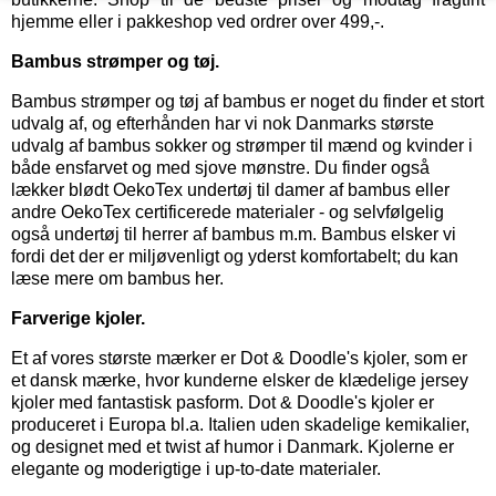
hjemme eller i pakkeshop ved ordrer over 499,-.
Bambus strømper og tøj.
Bambus strømper
og
tøj af bambus
er noget du finder et stort
udvalg af, og efterhånden har vi nok Danmarks største
udvalg af bambus sokker og strømper til mænd og kvinder i
både ensfarvet og med sjove mønstre. Du finder også
lækker blødt OekoTex
undertøj til damer
af bambus eller
andre OekoTex certificerede materialer - og selvfølgelig
også
undertøj til herrer
af bambus m.m. Bambus elsker vi
fordi det der er miljøvenligt og yderst komfortabelt; du kan
læse mere om bambus her.
Farverige kjoler.
Et af vores største mærker er
Dot & Doodle's kjoler,
som er
et dansk mærke, hvor kunderne elsker de klædelige jersey
kjoler med fantastisk pasform. Dot & Doodle's kjoler er
produceret i Europa bl.a. Italien uden skadelige kemikalier,
og designet med et twist af humor i Danmark. Kjolerne er
elegante og moderigtige i up-to-date materialer.