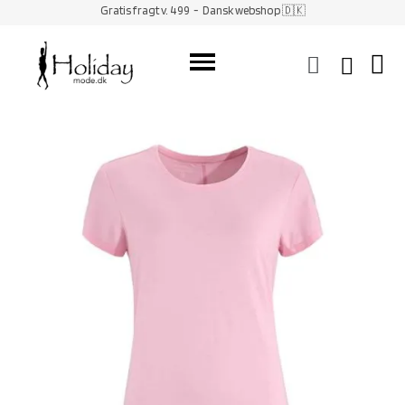
Gratis fragt v. 499
- Dansk webshop 🇩🇰