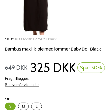
SKU
SKD0022BB BabyDoll Black
Bambus maxi-kjole med lommer Baby Doll Black
325 DKK
649 DKK
Spar 50%
Fragt tillægges
Se hvornår vi sender
Str.
S
M
L