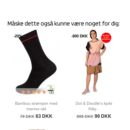
Måske dette også kunne være noget for dig:
-20%
-800 DKK
(1)
Bambus strømper med
Dot & Doodle's kjole
merino-uld
Kitty...
63 DKK
99 DKK
79 DKK
899 DKK