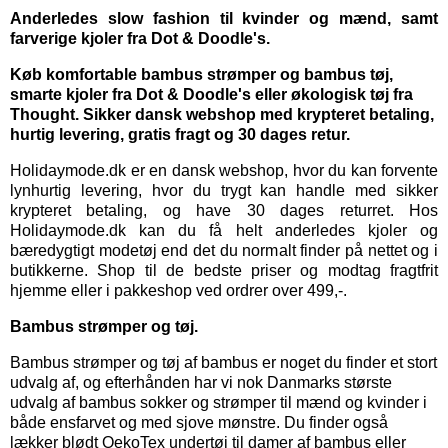
Anderledes slow fashion til kvinder og mænd, samt
farverige kjoler fra Dot & Doodle's.
Køb komfortable bambus strømper og bambus tøj,
smarte kjoler fra Dot & Doodle's eller økologisk tøj fra
Thought. Sikker dansk webshop med krypteret betaling,
hurtig levering, gratis fragt og 30 dages retur.
Holidaymode.dk er en dansk webshop, hvor du kan forvente
lynhurtig levering, hvor du trygt kan handle med sikker
krypteret betaling, og have 30 dages returret. Hos
Holidaymode.dk kan du få helt anderledes kjoler og
bæredygtigt modetøj end det du normalt finder på nettet og i
butikkerne. Shop til de bedste priser og modtag fragtfrit
hjemme eller i pakkeshop ved ordrer over 499,-.
Bambus strømper og tøj.
Bambus strømper
og
tøj af bambus
er noget du finder et stort
udvalg af, og efterhånden har vi nok Danmarks største
udvalg af bambus sokker og strømper til mænd og kvinder i
både ensfarvet og med sjove mønstre. Du finder også
lækker blødt OekoTex
undertøj til damer
af bambus eller