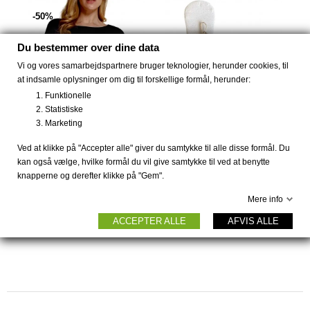
-50%
Du bestemmer over dine data
Vi og vores samarbejdspartnere bruger teknologier, herunder cookies, til
at indsamle oplysninger om dig til forskellige formål, herunder:
Funktionelle
Statistiske
Marketing
Ved at klikke på "Accepter alle" giver du samtykke til alle disse formål. Du
kan også vælge, hvilke formål du vil give samtykke til ved at benytte
PRIS FRA
113 DKK
!
Bambus bluse
3 PAK bambus...
knapperne og derefter klikke på "Gem".
langærmet...
119 DKK
Mere info
225 DKK
449 DKK
ACCEPTER ALLE
AFVIS ALLE