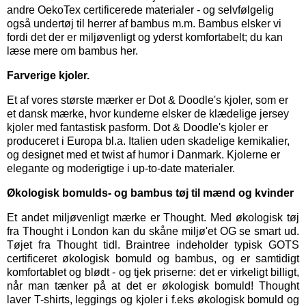
andre OekoTex certificerede materialer - og selvfølgelig
også
undertøj til herrer
af bambus m.m. Bambus elsker vi
fordi det der er miljøvenligt og yderst komfortabelt; du kan
læse mere om bambus her.
Farverige kjoler.
Et af vores største mærker er
Dot & Doodle's kjoler,
som er
et dansk mærke, hvor kunderne elsker de klædelige jersey
kjoler med fantastisk pasform. Dot & Doodle's kjoler er
produceret i Europa bl.a. Italien uden skadelige kemikalier,
og designet med et twist af humor i Danmark. Kjolerne er
elegante og moderigtige i up-to-date materialer.
Økologisk bomulds- og bambus tøj til mænd og kvinder
Et andet miljøvenligt mærke er
Thought
. Med økologisk tøj
fra Thought i London kan du skåne miljø'et OG se smart ud.
Tøjet fra Thought tidl. Braintree indeholder typisk GOTS
certificeret økologisk bomuld og bambus, og er samtidigt
komfortablet og blødt - og tjek priserne: det er virkeligt billigt,
når man tænker på at det er økologisk bomuld! Thought
laver T-shirts, leggings og kjoler i f.eks økologisk bomuld og