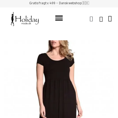
Gratis fragt v. 499
- Dansk webshop 🇩🇰