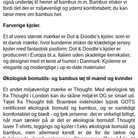
også
undertøj til herrer
af bambus m.m. Bambus elsker vi
fordi det der er miljøvenligt og yderst komfortabelt; du kan
læse mere om bambus her.
Farverige kjoler.
Et af vores største mærker er
Dot & Doodle's kjoler,
som er
et dansk mærke, hvor kunderne elsker de klædelige jersey
kjoler med fantastisk pasform. Dot & Doodle's kjoler er
produceret i Europa bl.a. Italien uden skadelige kemikalier,
og designet med et twist af humor i Danmark. Kjolerne er
elegante og moderigtige i up-to-date materialer.
Økologisk bomulds- og bambus tøj til mænd og kvinder
Et andet miljøvenligt mærke er
Thought
. Med økologisk tøj
fra Thought i London kan du skåne miljø'et OG se smart ud.
Tøjet fra Thought tidl. Braintree indeholder typisk GOTS
certificeret økologisk bomuld og bambus, og er samtidigt
komfortablet og blødt - og tjek priserne: det er virkeligt billigt,
når man tænker på at det er økologisk bomuld! Thought
laver T-shirts, leggings og kjoler i f.eks økologisk bomuld og
bambus, men allermest kendt er de for de lækre og