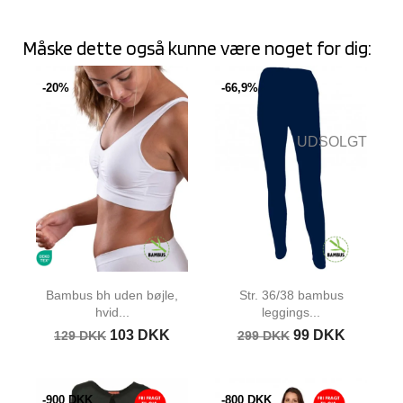
Måske dette også kunne være noget for dig:
-20%
-66,9%
UDSOLGT
Bambus bh uden bøjle,
Str. 36/38 bambus
hvid...
leggings...
103 DKK
99 DKK
129 DKK
299 DKK
-900 DKK
-800 DKK