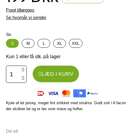
Fragt tillægges
Se hvornår vi sender
Str.
S
M
L
XL
XXL
Kun 1 eller få stk. på lager
LÆG I KURV
Kjole af let jersey, meget fint strikket med struktur. Godt snit i A facon
der skråner let og er løs over mave og hofter.
Del på