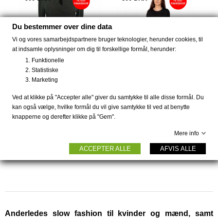
Du bestemmer over dine data
Vi og vores samarbejdspartnere bruger teknologier, herunder cookies, til
at indsamle oplysninger om dig til forskellige formål, herunder:
Funktionelle
Statistiske
Marketing
Ved at klikke på "Accepter alle" giver du samtykke til alle disse formål. Du
kan også vælge, hvilke formål du vil give samtykke til ved at benytte
Str. S og M Vinterkjole
Str. S og M Sort kjole
knapperne og derefter klikke på "Gem".
fra...
fra...
99 DKK
99 DKK
999 DKK
899 DKK
Mere info
ACCEPTER ALLE
AFVIS ALLE
Anderledes slow fashion til kvinder og mænd, samt