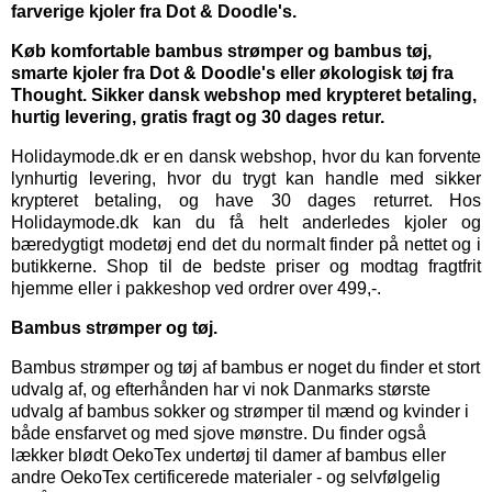
farverige kjoler fra Dot & Doodle's.
Køb komfortable bambus strømper og bambus tøj,
smarte kjoler fra Dot & Doodle's eller økologisk tøj fra
Thought. Sikker dansk webshop med krypteret betaling,
hurtig levering, gratis fragt og 30 dages retur.
Holidaymode.dk er en dansk webshop, hvor du kan forvente
lynhurtig levering, hvor du trygt kan handle med sikker
krypteret betaling, og have 30 dages returret. Hos
Holidaymode.dk kan du få helt anderledes kjoler og
bæredygtigt modetøj end det du normalt finder på nettet og i
butikkerne. Shop til de bedste priser og modtag fragtfrit
hjemme eller i pakkeshop ved ordrer over 499,-.
Bambus strømper og tøj.
Bambus strømper
og
tøj af bambus
er noget du finder et stort
udvalg af, og efterhånden har vi nok Danmarks største
udvalg af bambus sokker og strømper til mænd og kvinder i
både ensfarvet og med sjove mønstre. Du finder også
lækker blødt OekoTex
undertøj til damer
af bambus eller
andre OekoTex certificerede materialer - og selvfølgelig