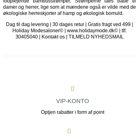
fodplejende bambusstrømper. Strømperne fåes både til
damer og herrer, lige som at mændene også er vilde med de
økologiske herreskjorter af hamp og økologisk bomuld.
Dag til dag levering | 30 dages retur | Gratis fragt ved 499 |
Holiday Modesaloner© | www.holidaymode.dk© | tlf.
30405040 |
Kontakt os
|
TILMELD NYHEDSMAIL
VIP-KONTO
Optjen rabatter i form af point