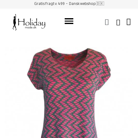
Gratis fragt v. 499
- Dansk webshop 🇩🇰