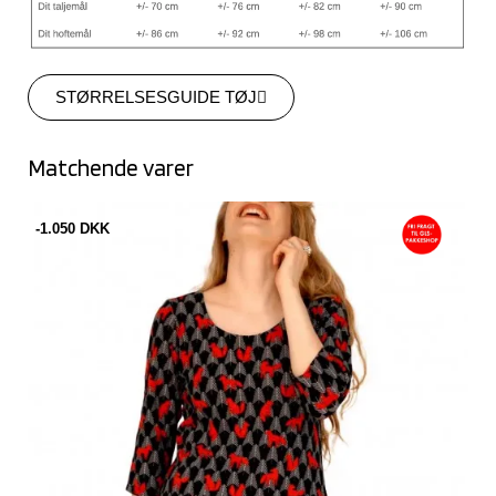
STØRRELSESGUIDE TØJ
Matchende varer
-1.050 DKK
-1