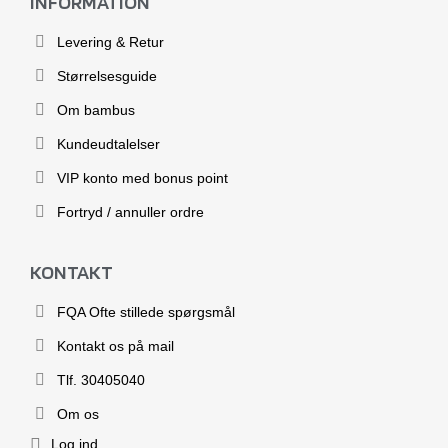
INFORMATION
Levering & Retur
Størrelsesguide
Om bambus
Kundeudtalelser
VIP konto med bonus point
Fortryd / annuller ordre
KONTAKT
FQA Ofte stillede spørgsmål
Kontakt os på mail
Tlf. 30405040
Om os
Log ind