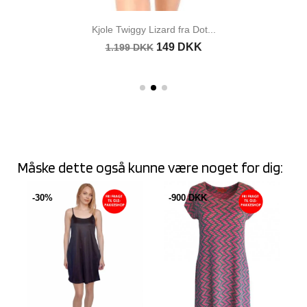
Kjole Twigs Zebra fra Dot &...
199 DKK
1.199 DKK
Måske dette også kunne være noget for dig:
-30%
-900 DKK