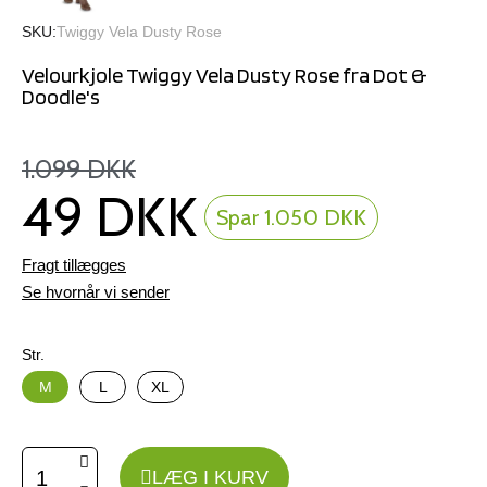
SKU
Twiggy Vela Dusty Rose
Velourkjole Twiggy Vela Dusty Rose fra Dot &
Doodle's
1.099 DKK
49 DKK
Spar 1.050 DKK
Fragt tillægges
Se hvornår vi sender
Str.
M
L
XL
LÆG I KURV