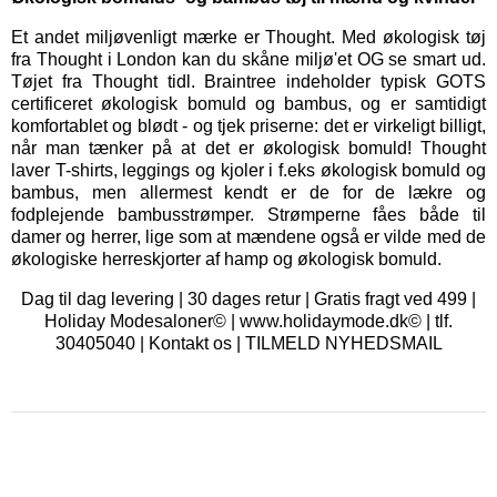
Et andet miljøvenligt mærke er
Thought
. Med økologisk tøj
fra Thought i London kan du skåne miljø'et OG se smart ud.
Tøjet fra Thought tidl. Braintree indeholder typisk GOTS
certificeret økologisk bomuld og bambus, og er samtidigt
komfortablet og blødt - og tjek priserne: det er virkeligt billigt,
når man tænker på at det er økologisk bomuld! Thought
laver T-shirts, leggings og kjoler i f.eks økologisk bomuld og
bambus, men allermest kendt er de for de lækre og
fodplejende bambusstrømper. Strømperne fåes både til
damer og herrer, lige som at mændene også er vilde med de
økologiske herreskjorter af hamp og økologisk bomuld.
Dag til dag levering | 30 dages retur | Gratis fragt ved 499 |
Holiday Modesaloner© | www.holidaymode.dk© | tlf.
30405040 |
Kontakt os
|
TILMELD NYHEDSMAIL