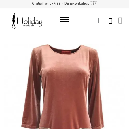
Gratis fragt v. 499
- Dansk webshop 🇩🇰