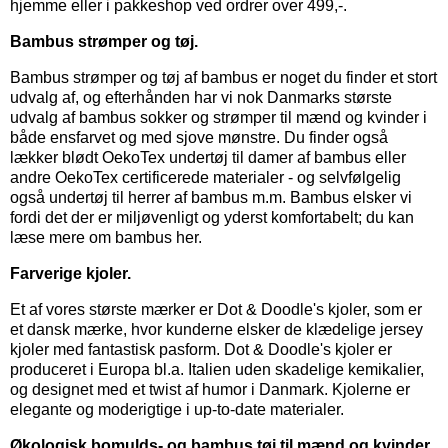
hjemme eller i pakkeshop ved ordrer over 499,-.
Bambus strømper og tøj.
Bambus strømper
og
tøj af bambus
er noget du finder et stort
udvalg af, og efterhånden har vi nok Danmarks største
udvalg af bambus sokker og strømper til mænd og kvinder i
både ensfarvet og med sjove mønstre. Du finder også
lækker blødt OekoTex
undertøj til damer
af bambus eller
andre OekoTex certificerede materialer - og selvfølgelig
også
undertøj til herrer
af bambus m.m. Bambus elsker vi
fordi det der er miljøvenligt og yderst komfortabelt; du kan
læse mere om bambus her.
Farverige kjoler.
Et af vores største mærker er
Dot & Doodle's kjoler,
som er
et dansk mærke, hvor kunderne elsker de klædelige jersey
kjoler med fantastisk pasform. Dot & Doodle's kjoler er
produceret i Europa bl.a. Italien uden skadelige kemikalier,
og designet med et twist af humor i Danmark. Kjolerne er
elegante og moderigtige i up-to-date materialer.
Økologisk bomulds- og bambus tøj til mænd og kvinder