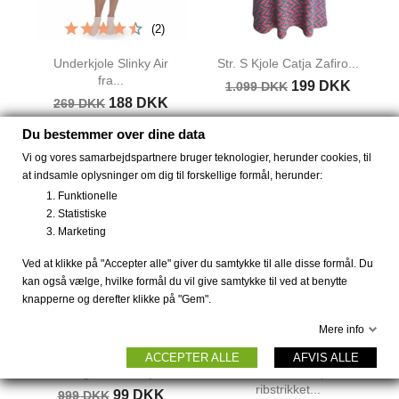
(2)
Underkjole Slinky Air
Str. S Kjole Catja Zafiro...
fra...
199 DKK
1.099 DKK
188 DKK
269 DKK
Du bestemmer over dine data
Vi og vores samarbejdspartnere bruger teknologier, herunder cookies, til
-900 DKK
at indsamle oplysninger om dig til forskellige formål, herunder:
Funktionelle
Statistiske
Marketing
Ved at klikke på "Accepter alle" giver du samtykke til alle disse formål. Du
kan også vælge, hvilke formål du vil give samtykke til ved at benytte
knapperne og derefter klikke på "Gem".
Mere info
ACCEPTER ALLE
AFVIS ALLE
Str. S og M Velourkjole...
Bambus strømper
ribstrikket...
99 DKK
999 DKK