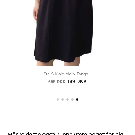
Str. S Kjole Molly Tango...
149 DKK
699 DKK
Måske dette også kunne være noget for dig: