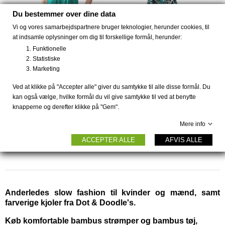
Du bestemmer over dine data
Vi og vores samarbejdspartnere bruger teknologier, herunder cookies, til
at indsamle oplysninger om dig til forskellige formål, herunder:
Funktionelle
Statistiske
Marketing
Kjole Molly Samba fra
Str. XL Kjole Indy
Ved at klikke på "Accepter alle" giver du samtykke til alle disse formål. Du
Dot &...
Sydney...
kan også vælge, hvilke formål du vil give samtykke til ved at benytte
knapperne og derefter klikke på "Gem".
149 DKK
149 DKK
699 DKK
1.099 DKK
Mere info
ACCEPTER ALLE
AFVIS ALLE
Anderledes slow fashion til kvinder og mænd, samt
farverige kjoler fra Dot & Doodle's.
Køb komfortable bambus strømper og bambus tøj,