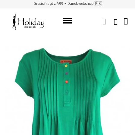
Gratis fragt v. 499
- Dansk webshop 🇩🇰