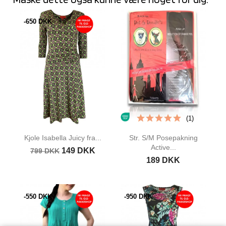
-650 DKK
(1)
Kjole Isabella Juicy fra...
Str. S/M Posepakning
Active...
149 DKK
799 DKK
189 DKK
-550 DKK
-950 DKK