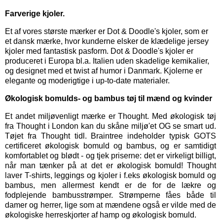
Farverige kjoler.
Et af vores største mærker er
Dot & Doodle's kjoler,
som er
et dansk mærke, hvor kunderne elsker de klædelige jersey
kjoler med fantastisk pasform. Dot & Doodle's kjoler er
produceret i Europa bl.a. Italien uden skadelige kemikalier,
og designet med et twist af humor i Danmark. Kjolerne er
elegante og moderigtige i up-to-date materialer.
Økologisk bomulds- og bambus tøj til mænd og kvinder
Et andet miljøvenligt mærke er
Thought
. Med økologisk tøj
fra Thought i London kan du skåne miljø'et OG se smart ud.
Tøjet fra Thought tidl. Braintree indeholder typisk GOTS
certificeret økologisk bomuld og bambus, og er samtidigt
komfortablet og blødt - og tjek priserne: det er virkeligt billigt,
når man tænker på at det er økologisk bomuld! Thought
laver T-shirts, leggings og kjoler i f.eks økologisk bomuld og
bambus, men allermest kendt er de for de lækre og
fodplejende bambusstrømper. Strømperne fåes både til
damer og herrer, lige som at mændene også er vilde med de
økologiske herreskjorter af hamp og økologisk bomuld.