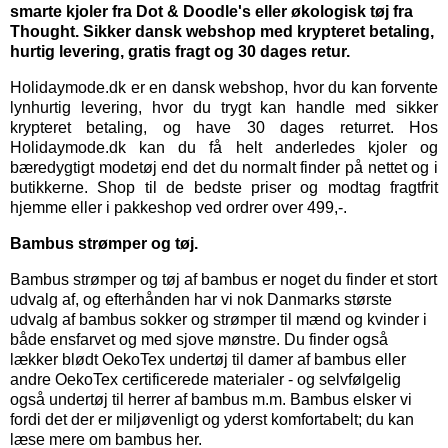
smarte kjoler fra Dot & Doodle's eller økologisk tøj fra
Thought. Sikker dansk webshop med krypteret betaling,
hurtig levering, gratis fragt og 30 dages retur.
Holidaymode.dk er en dansk webshop, hvor du kan forvente
lynhurtig levering, hvor du trygt kan handle med sikker
krypteret betaling, og have 30 dages returret. Hos
Holidaymode.dk kan du få helt anderledes kjoler og
bæredygtigt modetøj end det du normalt finder på nettet og i
butikkerne. Shop til de bedste priser og modtag fragtfrit
hjemme eller i pakkeshop ved ordrer over 499,-.
Bambus strømper og tøj.
Bambus strømper
og
tøj af bambus
er noget du finder et stort
udvalg af, og efterhånden har vi nok Danmarks største
udvalg af bambus sokker og strømper til mænd og kvinder i
både ensfarvet og med sjove mønstre. Du finder også
lækker blødt OekoTex
undertøj til damer
af bambus eller
andre OekoTex certificerede materialer - og selvfølgelig
også
undertøj til herrer
af bambus m.m. Bambus elsker vi
fordi det der er miljøvenligt og yderst komfortabelt; du kan
læse mere om bambus her.