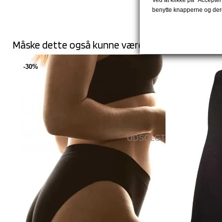
benytte knapperne og dere
Måske dette også kunne være noget for dig:
-30%
UDSOLGT