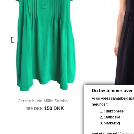
Du bestemmer over 
Vi og vores samarbejdspart
Str. S Kjole Molly Tango...
Kjole
herunder:
149 DKK
699 DKK
Funktionelle
Statistiske
Marketing
Ved at klikke på "Accepter 