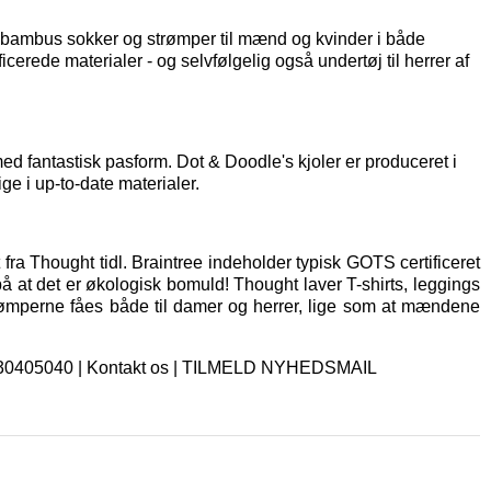
af bambus sokker og strømper til mænd og kvinder i både
icerede materialer - og selvfølgelig også
undertøj til herrer
af
d fantastisk pasform. Dot & Doodle's kjoler er produceret i
ge i up-to-date materialer.
fra Thought tidl. Braintree indeholder typisk GOTS certificeret
på at det er økologisk bomuld! Thought laver T-shirts, leggings
rømperne fåes både til damer og herrer, lige som at mændene
. 30405040 |
Kontakt os
|
TILMELD NYHEDSMAIL