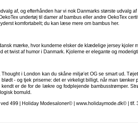
t udvalg af, og efterhånden har vi nok Danmarks største udvalg 
t OekoTex
undertøj til damer
af bambus eller andre OekoTex certif
 yderst komfortabelt; du kan
læse mere om bambus her.
dansk mærke, hvor kunderne elsker de klædelige jersey kjoler me
d et twist af humor i Danmark. Kjolerne er elegante og moderigti
a Thought i London kan du skåne miljø'et OG se smart ud. Tøjet 
ødt - og tjek priserne: det er virkeligt billigt, når man tænker 
t kendt er de for de lækre og fodplejende bambusstrømper. St
logisk bomuld.
ragt ved 499 | Holiday Modesaloner© | www.holidaymode.dk© | tlf