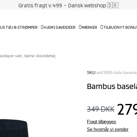
Gratis fragt v. 499
- Dansk webshop 🇩🇰
US TØJ & STRØMPER
HJEM | GAVEIDEER
MÆRKER
TILBUD
NYT BONU
elayer sæt, børne skiundertøj
SKU
wi43885-kids-basela
Bambus basela
27
349 DKK
Fragt tillægges
Se hvornår vi sender