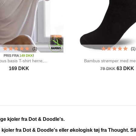
(1)
(1)
PRIS FRA
149 DKK
!
s basis T-shirt herre,...
Bambus strømper med mer
169 DKK
63 DKK
79 DKK
ge kjoler fra Dot & Doodle's.
oler fra Dot & Doodle's eller økologisk tøj fra Thought. S