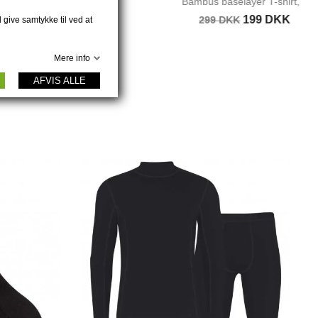
e...
Bambus baselayer T-shirt,...
199 DKK
299 DKK
 give samtykke til ved at
Mere info
AFVIS ALLE