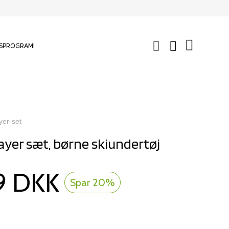
SPROGRAM!
yer-set
yer sæt, børne skiundertøj
9 DKK
Spar 20%