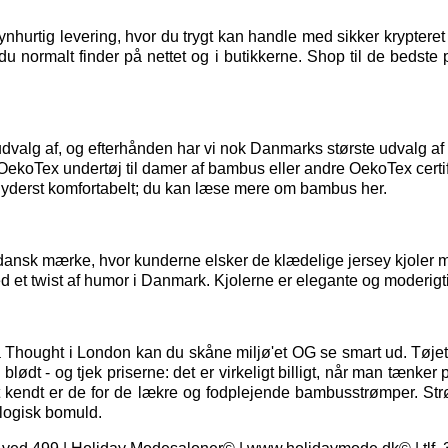
hurtig levering, hvor du trygt kan handle med sikker kryptere
u normalt finder på nettet og i butikkerne. Shop til de bedste 
t udvalg af, og efterhånden har vi nok Danmarks største udvalg 
t OekoTex
undertøj til damer
af bambus eller andre OekoTex certif
 yderst komfortabelt; du kan
læse mere om bambus her.
dansk mærke, hvor kunderne elsker de klædelige jersey kjoler me
d et twist af humor i Danmark. Kjolerne er elegante og moderigti
a Thought i London kan du skåne miljø'et OG se smart ud. Tøjet 
ødt - og tjek priserne: det er virkeligt billigt, når man tænker 
t kendt er de for de lækre og fodplejende bambusstrømper. St
logisk bomuld.