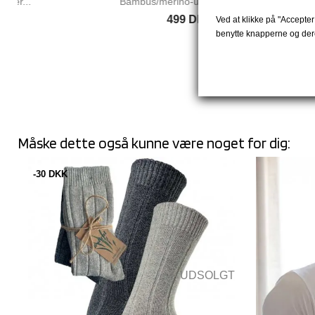
Bambus/merino-uld baselayer...
RES
499 DKK
Ved at klikke på "Accepter 
benytte knapperne og dere
Måske dette også kunne være noget for dig:
-30 DKK
UDSOLGT