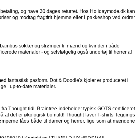
t betaling, og have 30 dages returret. Hos Holidaymode.dk kan
priser og modtag fragtfrit hjemme eller i pakkeshop ved ordrer
af bambus sokker og strømper til mænd og kvinder i både
icerede materialer - og selvfølgelig også
undertøj til herrer
af
d fantastisk pasform. Dot & Doodle's kjoler er produceret i
ge i up-to-date materialer.
fra Thought tidl. Braintree indeholder typisk GOTS certificeret
på at det er økologisk bomuld! Thought laver T-shirts, leggings
rømperne fåes både til damer og herrer, lige som at mændene