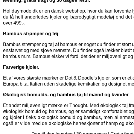
levering, gratis fragt og 30 dages retur.
Holidaymode.dk er en dansk webshop, hvor du kan forvente lyn
du få helt anderledes kjoler og bæredygtigt modetøj end det d
over 499,-.
Bambus strømper og tøj.
Bambus strømper
og
tøj af bambus
er noget du finder et stor
ensfarvet og med sjove mønstre. Du finder også lækker blød
bambus m.m. Bambus elsker vi fordi det der er miljøvenligt og
Farverige kjoler.
Et af vores største mærker er
Dot & Doodle's kjoler,
som er et 
Europa bl.a. Italien uden skadelige kemikalier, og designet me
Økologisk bomulds- og bambus tøj til mænd og kvinder
Et andet miljøvenligt mærke er
Thought
. Med økologisk tøj fr
økologisk bomuld og bambus, og er samtidigt komfortablet og bl
og kjoler i f.eks økologisk bomuld og bambus, men allermes
også er vilde med de økologiske herreskjorter af hamp og øko