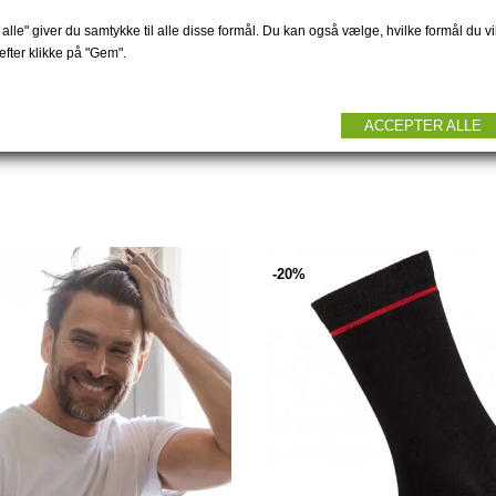
T STR. 2XL Bambus...
Bambus baselayer lang
399 DKK
199 DKK
alle" giver du samtykke til alle disse formål. Du kan også vælge, hvilke formål du vil
fter klikke på "Gem".
ACCEPTER ALLE
-20%