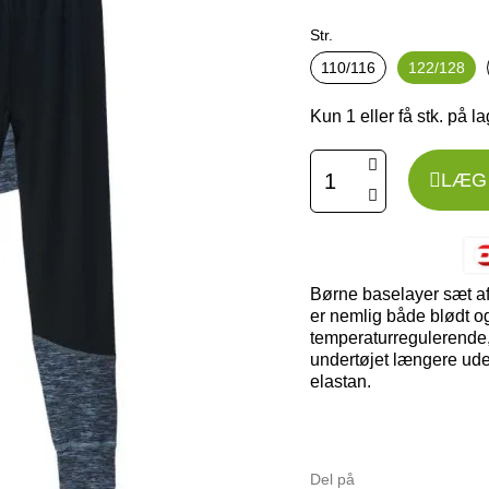
Str.
110/116
122/128
Kun 1 eller få stk. på l
LÆG 
Børne baselayer sæt af
er nemlig både blødt og
temperaturregulerende, 
undertøjet længere ude
elastan.
Del på