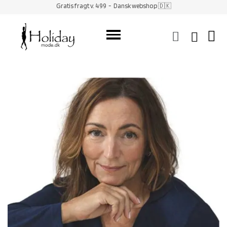
Gratis fragt v. 499
- Dansk webshop 🇩🇰