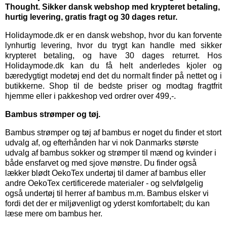
Thought. Sikker dansk webshop med krypteret betaling,
hurtig levering, gratis fragt og 30 dages retur.
Holidaymode.dk er en dansk webshop, hvor du kan forvente
lynhurtig levering, hvor du trygt kan handle med sikker
krypteret betaling, og have 30 dages returret. Hos
Holidaymode.dk kan du få helt anderledes kjoler og
bæredygtigt modetøj end det du normalt finder på nettet og i
butikkerne. Shop til de bedste priser og modtag fragtfrit
hjemme eller i pakkeshop ved ordrer over 499,-.
Bambus strømper og tøj.
Bambus strømper
og
tøj af bambus
er noget du finder et stort
udvalg af, og efterhånden har vi nok Danmarks største
udvalg af bambus sokker og strømper til mænd og kvinder i
både ensfarvet og med sjove mønstre. Du finder også
lækker blødt OekoTex
undertøj til damer
af bambus eller
andre OekoTex certificerede materialer - og selvfølgelig
også
undertøj til herrer
af bambus m.m. Bambus elsker vi
fordi det der er miljøvenligt og yderst komfortabelt; du kan
læse mere om bambus her.