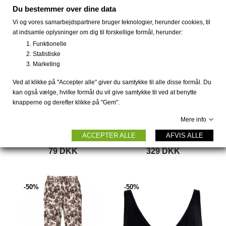
Du bestemmer over dine data
Vi og vores samarbejdspartnere bruger teknologier, herunder cookies, til
at indsamle oplysninger om dig til forskellige formål, herunder:
UDSOLGT
Funktionelle
Statistiske
Marketing
Ved at klikke på "Accepter alle" giver du samtykke til alle disse formål. Du
kan også vælge, hvilke formål du vil give samtykke til ved at benytte
knapperne og derefter klikke på "Gem".
Mere info
Bambus strømper
Bambus natkjole med
ACCEPTER ALLE
AFVIS ALLE
Katte,...
lange...
79 DKK
329 DKK
-50%
-50%