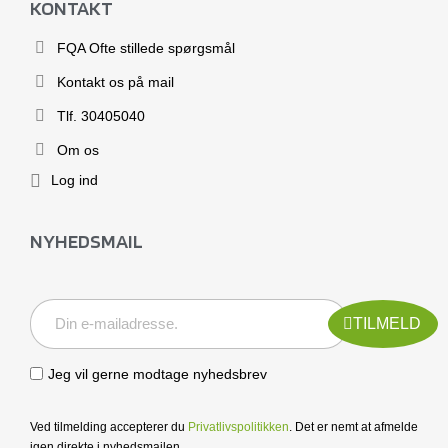
KONTAKT
FQA Ofte stillede spørgsmål
Kontakt os på mail
Tlf. 30405040
Om os
Log ind
NYHEDSMAIL
TILMELD
Jeg vil gerne modtage nyhedsbrev
Ved tilmelding accepterer du
Privatlivspolitikken
. Det er nemt at afmelde
igen direkte i nyhedsmailen.