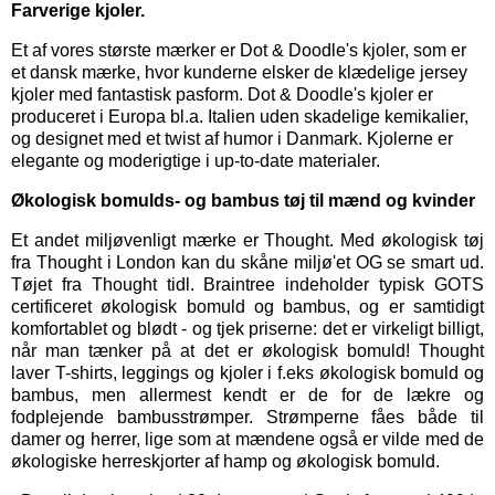
Farverige kjoler.
Et af vores største mærker er
Dot & Doodle's kjoler,
som er
et dansk mærke, hvor kunderne elsker de klædelige jersey
kjoler med fantastisk pasform. Dot & Doodle's kjoler er
produceret i Europa bl.a. Italien uden skadelige kemikalier,
og designet med et twist af humor i Danmark. Kjolerne er
elegante og moderigtige i up-to-date materialer.
Økologisk bomulds- og bambus tøj til mænd og kvinder
Et andet miljøvenligt mærke er
Thought
. Med økologisk tøj
fra Thought i London kan du skåne miljø'et OG se smart ud.
Tøjet fra Thought tidl. Braintree indeholder typisk GOTS
certificeret økologisk bomuld og bambus, og er samtidigt
komfortablet og blødt - og tjek priserne: det er virkeligt billigt,
når man tænker på at det er økologisk bomuld! Thought
laver T-shirts, leggings og kjoler i f.eks økologisk bomuld og
bambus, men allermest kendt er de for de lækre og
fodplejende bambusstrømper. Strømperne fåes både til
damer og herrer, lige som at mændene også er vilde med de
økologiske herreskjorter af hamp og økologisk bomuld.