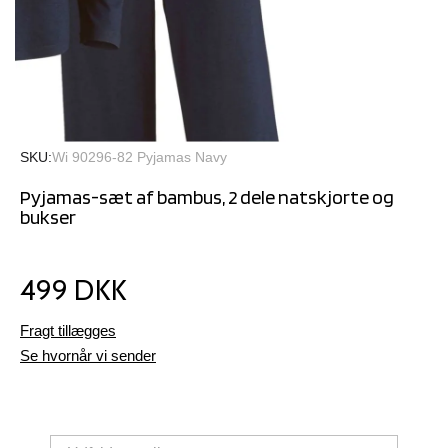
SKU
Wi 90296-82 Pyjamas Navy
Pyjamas-sæt af bambus, 2 dele natskjorte og
bukser
499 DKK
Fragt tillægges
Se hvornår vi sender