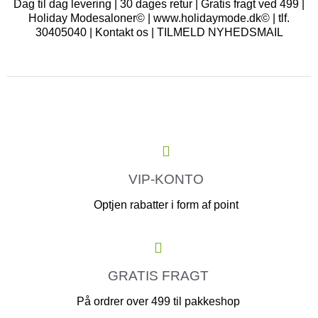
Dag til dag levering | 30 dages retur | Gratis fragt ved 499 |
Holiday Modesaloner© | www.holidaymode.dk© | tlf.
30405040 |
Kontakt os
|
TILMELD NYHEDSMAIL
VIP-KONTO
Optjen rabatter i form af point
GRATIS FRAGT
På ordrer over 499 til pakkeshop