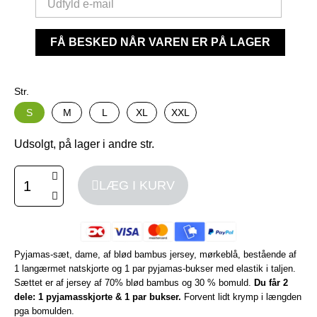
FÅ BESKED NÅR VAREN ER PÅ LAGER
Str.
S
M
L
XL
XXL
Udsolgt, på lager i andre str.
LÆG I KURV
Pyjamas-sæt, dame, af blød bambus jersey, mørkeblå, bestående af
1 langærmet natskjorte og 1 par pyjamas-bukser med elastik i taljen.
Sættet er af jersey af 70% blød bambus og 30 % bomuld.
Du får 2
dele: 1 pyjamasskjorte & 1 par bukser.
Forvent lidt krymp i længden
pga bomulden.