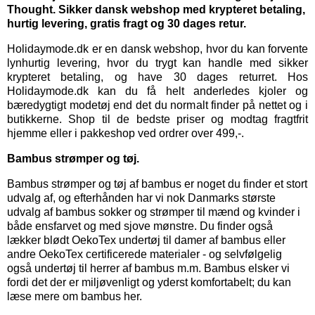
Thought. Sikker dansk webshop med krypteret betaling,
hurtig levering, gratis fragt og 30 dages retur.
Holidaymode.dk er en dansk webshop, hvor du kan forvente
lynhurtig levering, hvor du trygt kan handle med sikker
krypteret betaling, og have 30 dages returret. Hos
Holidaymode.dk kan du få helt anderledes kjoler og
bæredygtigt modetøj end det du normalt finder på nettet og i
butikkerne. Shop til de bedste priser og modtag fragtfrit
hjemme eller i pakkeshop ved ordrer over 499,-.
Bambus strømper og tøj.
Bambus strømper
og
tøj af bambus
er noget du finder et stort
udvalg af, og efterhånden har vi nok Danmarks største
udvalg af bambus sokker og strømper til mænd og kvinder i
både ensfarvet og med sjove mønstre. Du finder også
lækker blødt OekoTex
undertøj til damer
af bambus eller
andre OekoTex certificerede materialer - og selvfølgelig
også
undertøj til herrer
af bambus m.m. Bambus elsker vi
fordi det der er miljøvenligt og yderst komfortabelt; du kan
læse mere om bambus her.