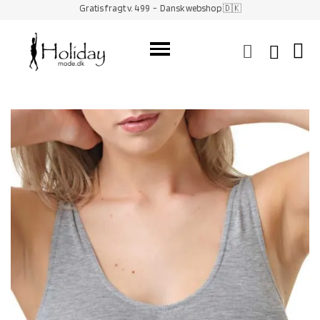
Gratis fragt v. 499
- Dansk webshop 🇩🇰