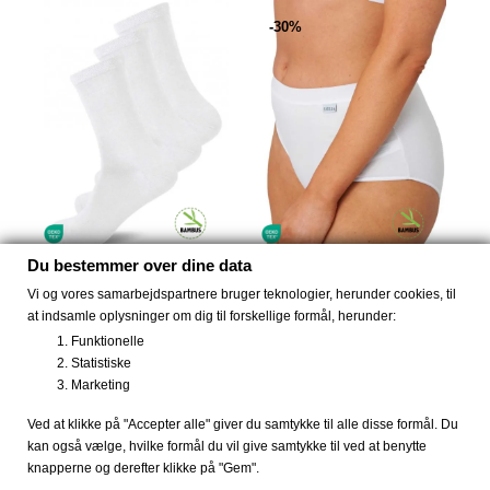
-30%
PRIS FRA
89 DKK
!
PRIS FRA
35 DKK
!
Du bestemmer over dine data
3 PAK bambus strømper
Bambus trusser højtalje
Vi og vores samarbejdspartnere bruger teknologier, herunder cookies, til
hvide...
hvide
at indsamle oplysninger om dig til forskellige formål, herunder:
99 DKK
48 DKK
69 DKK
Funktionelle
Statistiske
Marketing
Ved at klikke på "Accepter alle" giver du samtykke til alle disse formål. Du
kan også vælge, hvilke formål du vil give samtykke til ved at benytte
knapperne og derefter klikke på "Gem".
UDSOLGT