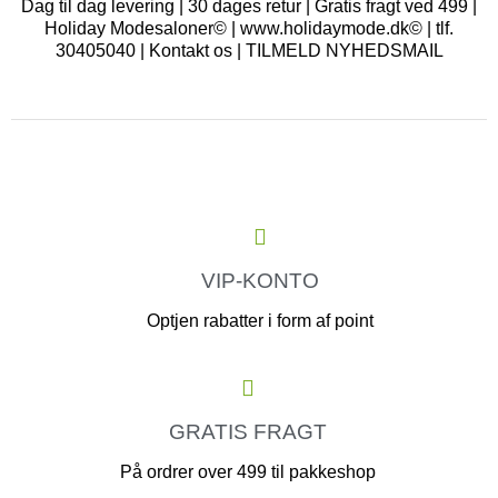
Dag til dag levering | 30 dages retur | Gratis fragt ved 499 |
Holiday Modesaloner© | www.holidaymode.dk© | tlf.
30405040 |
Kontakt os
|
TILMELD NYHEDSMAIL
VIP-KONTO
Optjen rabatter i form af point
GRATIS FRAGT
På ordrer over 499 til pakkeshop