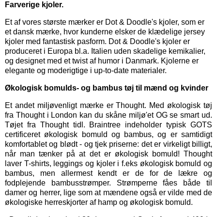
Farverige kjoler.
Et af vores største mærker er
Dot & Doodle's kjoler,
som er
et dansk mærke, hvor kunderne elsker de klædelige jersey
kjoler med fantastisk pasform. Dot & Doodle's kjoler er
produceret i Europa bl.a. Italien uden skadelige kemikalier,
og designet med et twist af humor i Danmark. Kjolerne er
elegante og moderigtige i up-to-date materialer.
Økologisk bomulds- og bambus tøj til mænd og kvinder
Et andet miljøvenligt mærke er
Thought
. Med økologisk tøj
fra Thought i London kan du skåne miljø'et OG se smart ud.
Tøjet fra Thought tidl. Braintree indeholder typisk GOTS
certificeret økologisk bomuld og bambus, og er samtidigt
komfortablet og blødt - og tjek priserne: det er virkeligt billigt,
når man tænker på at det er økologisk bomuld! Thought
laver T-shirts, leggings og kjoler i f.eks økologisk bomuld og
bambus, men allermest kendt er de for de lækre og
fodplejende bambusstrømper. Strømperne fåes både til
damer og herrer, lige som at mændene også er vilde med de
økologiske herreskjorter af hamp og økologisk bomuld.