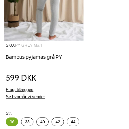
SKU
PY GREY Marl
Bambus pyjamas grå PY
599 DKK
Fragt tillægges
Se hvornår vi sender
Str.
36
38
40
42
44