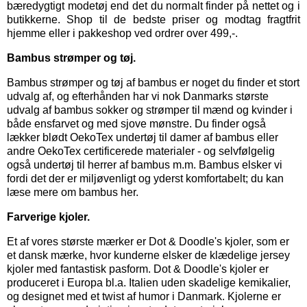
bæredygtigt modetøj end det du normalt finder på nettet og i
butikkerne. Shop til de bedste priser og modtag fragtfrit
hjemme eller i pakkeshop ved ordrer over 499,-.
Bambus strømper og tøj.
Bambus strømper
og
tøj af bambus
er noget du finder et stort
udvalg af, og efterhånden har vi nok Danmarks største
udvalg af bambus sokker og strømper til mænd og kvinder i
både ensfarvet og med sjove mønstre. Du finder også
lækker blødt OekoTex
undertøj til damer
af bambus eller
andre OekoTex certificerede materialer - og selvfølgelig
også
undertøj til herrer
af bambus m.m. Bambus elsker vi
fordi det der er miljøvenligt og yderst komfortabelt; du kan
læse mere om bambus her.
Farverige kjoler.
Et af vores største mærker er
Dot & Doodle's kjoler,
som er
et dansk mærke, hvor kunderne elsker de klædelige jersey
kjoler med fantastisk pasform. Dot & Doodle's kjoler er
produceret i Europa bl.a. Italien uden skadelige kemikalier,
og designet med et twist af humor i Danmark. Kjolerne er