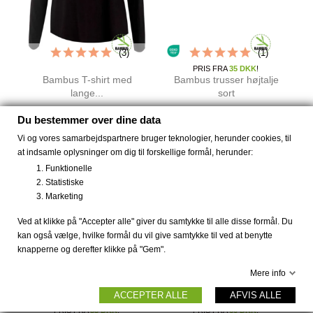
(3)
(1)
PRIS FRA
35 DKK
!
Bambus T-shirt med
Bambus trusser højtalje
lange...
sort
369 DKK
48 DKK
69 DKK
Du bestemmer over dine data
Vi og vores samarbejdspartnere bruger teknologier, herunder cookies, til
at indsamle oplysninger om dig til forskellige formål, herunder:
-30%
-30%
Funktionelle
Statistiske
Marketing
Ved at klikke på "Accepter alle" giver du samtykke til alle disse formål. Du
kan også vælge, hvilke formål du vil give samtykke til ved at benytte
knapperne og derefter klikke på "Gem".
Mere info
ACCEPTER ALLE
AFVIS ALLE
PRIS FRA
35 DKK
!
PRIS FRA
60 DKK
!