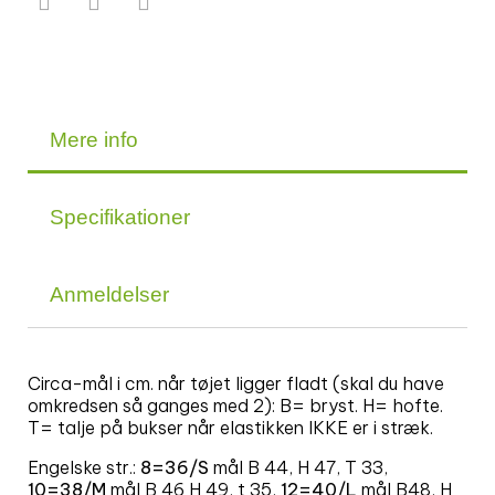
Mere info
Specifikationer
Anmeldelser
Circa-mål i cm. når tøjet ligger fladt (skal du have
omkredsen så ganges med 2): B= bryst. H= hofte.
T= talje på bukser når elastikken IKKE er i stræk.
Engelske str.:
8=36/S
mål B 44, H 47, T 33,
10=38/M
mål B 46 H 49, t 35,
12=40/L
mål B48, H