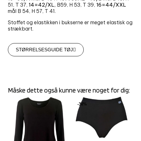
51, T 37,
14=42/XL,
B59, H 53, T 39,
16=44/XXL
mål B 54, H 57, T 41.
Stoffet og elastikken i bukserne er meget elastisk og
strækbart.
STØRRELSESGUIDE TØJ
Måske dette også kunne være noget for dig:
-30%