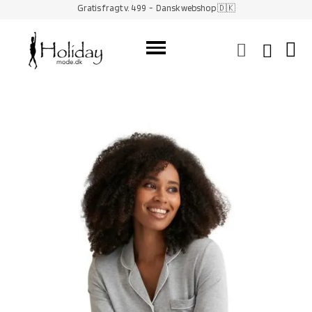
Gratis fragt v. 499
- Dansk webshop 🇩🇰