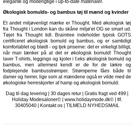
elegante og moderigtige i up-to-date materialer.
Økologisk bomulds- og bambus tøj til mænd og kvinder
Et andet miljøvenligt mærke er
Thought
. Med økologisk tøj
fra Thought i London kan du skåne miljø'et OG se smart ud.
Tøjet fra Thought tidl. Braintree indeholder typisk GOTS
certificeret økologisk bomuld og bambus, og er samtidigt
komfortablet og blødt - og tjek priserne: det er virkeligt billigt,
når man tænker på at det er økologisk bomuld! Thought
laver T-shirts, leggings og kjoler i f.eks økologisk bomuld og
bambus, men allermest kendt er de for de lækre og
fodplejende bambusstrømper. Strømperne fåes både til
damer og herrer, lige som at mændene også er vilde med de
økologiske herreskjorter af hamp og økologisk bomuld.
Dag til dag levering | 30 dages retur | Gratis fragt ved 499 |
Holiday Modesaloner© | www.holidaymode.dk© | tlf.
30405040 |
Kontakt os
|
TILMELD NYHEDSMAIL