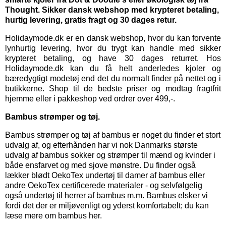
Thought. Sikker dansk webshop med krypteret betaling,
hurtig levering, gratis fragt og 30 dages retur.
Holidaymode.dk er en dansk webshop, hvor du kan forvente
lynhurtig levering, hvor du trygt kan handle med sikker
krypteret betaling, og have 30 dages returret. Hos
Holidaymode.dk kan du få helt anderledes kjoler og
bæredygtigt modetøj end det du normalt finder på nettet og i
butikkerne. Shop til de bedste priser og modtag fragtfrit
hjemme eller i pakkeshop ved ordrer over 499,-.
Bambus strømper og tøj.
Bambus strømper
og
tøj af bambus
er noget du finder et stort
udvalg af, og efterhånden har vi nok Danmarks største
udvalg af bambus sokker og strømper til mænd og kvinder i
både ensfarvet og med sjove mønstre. Du finder også
lækker blødt OekoTex
undertøj til damer
af bambus eller
andre OekoTex certificerede materialer - og selvfølgelig
også
undertøj til herrer
af bambus m.m. Bambus elsker vi
fordi det der er miljøvenligt og yderst komfortabelt; du kan
læse mere om bambus her.