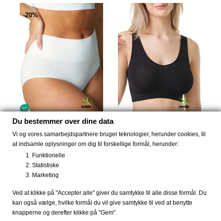
-20%
Du bestemmer over dine data
Bambus Shape trusser...
Bambus seamless BH,
Vi og vores samarbejdspartnere bruger teknologier, herunder cookies, til
Soft...
79 DKK
99 DKK
at indsamle oplysninger om dig til forskellige formål, herunder:
129 DKK
Funktionelle
Statistiske
Marketing
-50%
-50%
Ved at klikke på "Accepter alle" giver du samtykke til alle disse formål. Du
kan også vælge, hvilke formål du vil give samtykke til ved at benytte
knapperne og derefter klikke på "Gem".