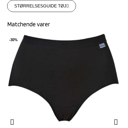
STØRRELSESGUIDE TØJ
Matchende varer
-30%
-3