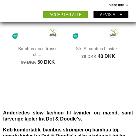
Mere info
ACCEPTER ALLE
AFVIS ALLE
Bambus maxi-trusse
Str. S bambus hipster...
str....
40 DKK
79 DKK
50 DKK
99 DKK
Anderledes slow fashion til kvinder og mænd, samt
farverige kjoler fra Dot & Doodle's.
Køb komfortable bambus strømper og bambus tøj,
smarte kjoler fra Dot & Doodle's eller økologisk tøj fra