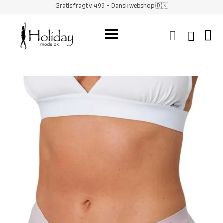
Gratis fragt v. 499
- Dansk webshop 🇩🇰