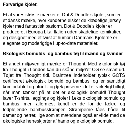
Farverige kjoler.
Et af vores største mærker er
Dot & Doodle's kjoler,
som er
et dansk mærke, hvor kunderne elsker de klædelige jersey
kjoler med fantastisk pasform. Dot & Doodle's kjoler er
produceret i Europa bl.a. Italien uden skadelige kemikalier,
og designet med et twist af humor i Danmark. Kjolerne er
elegante og moderigtige i up-to-date materialer.
Økologisk bomulds- og bambus tøj til mænd og kvinder
Et andet miljøvenligt mærke er
Thought
. Med økologisk tøj
fra Thought i London kan du skåne miljø'et OG se smart ud.
Tøjet fra Thought tidl. Braintree indeholder typisk GOTS
certificeret økologisk bomuld og bambus, og er samtidigt
komfortablet og blødt - og tjek priserne: det er virkeligt billigt,
når man tænker på at det er økologisk bomuld! Thought
laver T-shirts, leggings og kjoler i f.eks økologisk bomuld og
bambus, men allermest kendt er de for de lækre og
fodplejende bambusstrømper. Strømperne fåes både til
damer og herrer, lige som at mændene også er vilde med de
økologiske herreskjorter af hamp og økologisk bomuld.