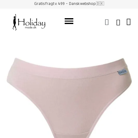
Gratis fragt v. 499
- Dansk webshop 🇩🇰