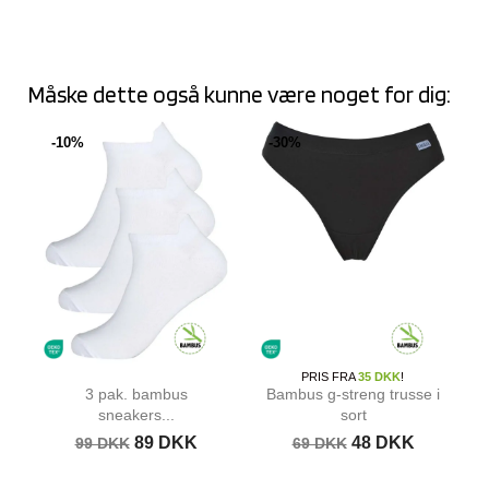
Måske dette også kunne være noget for dig:
-10%
-30%
PRIS FRA
35 DKK
!
3 pak. bambus
Bambus g-streng trusse i
sneakers...
sort
89 DKK
48 DKK
99 DKK
69 DKK