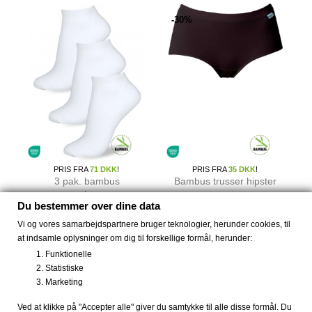
-30%
PRIS FRA
71 DKK
!
PRIS FRA
35 DKK
!
3 pak. bambus
Bambus trusser hipster
sneakers...
sort
Du bestemmer over dine data
79 DKK
48 DKK
69 DKK
Vi og vores samarbejdspartnere bruger teknologier, herunder cookies, til
at indsamle oplysninger om dig til forskellige formål, herunder:
Funktionelle
Statistiske
Marketing
Ved at klikke på "Accepter alle" giver du samtykke til alle disse formål. Du