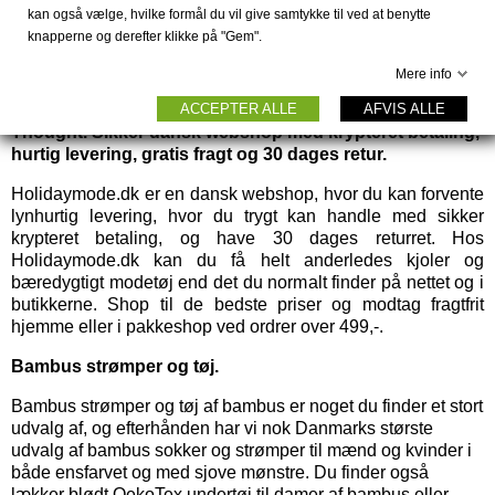
kan også vælge, hvilke formål du vil give samtykke til ved at benytte
Anderledes slow fashion til kvinder og mænd, samt
knapperne og derefter klikke på "Gem".
farverige kjoler fra Dot & Doodle's.
Mere info
Køb komfortable bambus strømper og bambus tøj,
ACCEPTER ALLE
AFVIS ALLE
smarte kjoler fra Dot & Doodle's eller økologisk tøj fra
Thought. Sikker dansk webshop med krypteret betaling,
hurtig levering, gratis fragt og 30 dages retur.
Holidaymode.dk er en dansk webshop, hvor du kan forvente
lynhurtig levering, hvor du trygt kan handle med sikker
krypteret betaling, og have 30 dages returret. Hos
Holidaymode.dk kan du få helt anderledes kjoler og
bæredygtigt modetøj end det du normalt finder på nettet og i
butikkerne. Shop til de bedste priser og modtag fragtfrit
hjemme eller i pakkeshop ved ordrer over 499,-.
Bambus strømper og tøj.
Bambus strømper
og
tøj af bambus
er noget du finder et stort
udvalg af, og efterhånden har vi nok Danmarks største
udvalg af bambus sokker og strømper til mænd og kvinder i
både ensfarvet og med sjove mønstre. Du finder også
lækker blødt OekoTex
undertøj til damer
af bambus eller