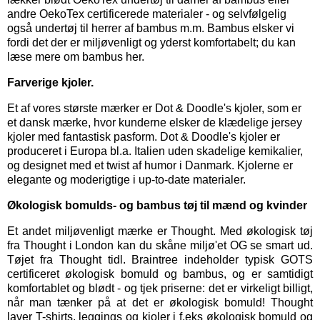
andre OekoTex certificerede materialer - og selvfølgelig
også
undertøj til herrer
af bambus m.m. Bambus elsker vi
fordi det der er miljøvenligt og yderst komfortabelt; du kan
læse mere om bambus her.
Farverige kjoler.
Et af vores største mærker er
Dot & Doodle's kjoler,
som er
et dansk mærke, hvor kunderne elsker de klædelige jersey
kjoler med fantastisk pasform. Dot & Doodle's kjoler er
produceret i Europa bl.a. Italien uden skadelige kemikalier,
og designet med et twist af humor i Danmark. Kjolerne er
elegante og moderigtige i up-to-date materialer.
Økologisk bomulds- og bambus tøj til mænd og kvinder
Et andet miljøvenligt mærke er
Thought
. Med økologisk tøj
fra Thought i London kan du skåne miljø'et OG se smart ud.
Tøjet fra Thought tidl. Braintree indeholder typisk GOTS
certificeret økologisk bomuld og bambus, og er samtidigt
komfortablet og blødt - og tjek priserne: det er virkeligt billigt,
når man tænker på at det er økologisk bomuld! Thought
laver T-shirts, leggings og kjoler i f.eks økologisk bomuld og