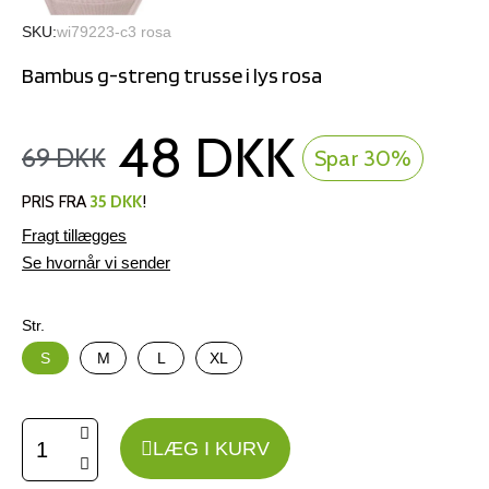
SKU
wi79223-c3 rosa
Bambus g-streng trusse i lys rosa
48 DKK
69 DKK
Spar 30%
PRIS FRA
35 DKK
!
Fragt tillægges
Se hvornår vi sender
Str.
S
M
L
XL
LÆG I KURV