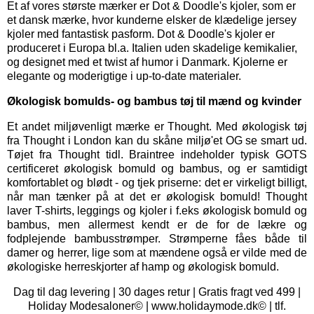
Et af vores største mærker er
Dot & Doodle's kjoler,
som er
et dansk mærke, hvor kunderne elsker de klædelige jersey
kjoler med fantastisk pasform. Dot & Doodle's kjoler er
produceret i Europa bl.a. Italien uden skadelige kemikalier,
og designet med et twist af humor i Danmark. Kjolerne er
elegante og moderigtige i up-to-date materialer.
Økologisk bomulds- og bambus tøj til mænd og kvinder
Et andet miljøvenligt mærke er
Thought
. Med økologisk tøj
fra Thought i London kan du skåne miljø'et OG se smart ud.
Tøjet fra Thought tidl. Braintree indeholder typisk GOTS
certificeret økologisk bomuld og bambus, og er samtidigt
komfortablet og blødt - og tjek priserne: det er virkeligt billigt,
når man tænker på at det er økologisk bomuld! Thought
laver T-shirts, leggings og kjoler i f.eks økologisk bomuld og
bambus, men allermest kendt er de for de lækre og
fodplejende bambusstrømper. Strømperne fåes både til
damer og herrer, lige som at mændene også er vilde med de
økologiske herreskjorter af hamp og økologisk bomuld.
Dag til dag levering | 30 dages retur | Gratis fragt ved 499 |
Holiday Modesaloner© | www.holidaymode.dk© | tlf.