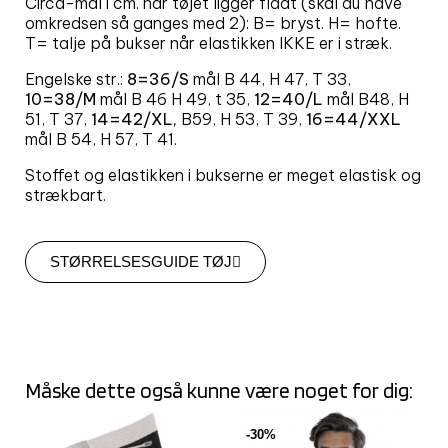
Circa-mål i cm. når tøjet ligger fladt (skal du have
omkredsen så ganges med 2): B= bryst. H= hofte.
T= talje på bukser når elastikken IKKE er i stræk.
Engelske str.:
8=36/S
mål B 44, H 47, T 33,
10=38/M
mål B 46 H 49, t 35,
12=40/L
mål B48, H
51, T 37,
14=42/XL,
B59, H 53, T 39,
16=44/XXL
mål B 54, H 57, T 41.
Stoffet og elastikken i bukserne er meget elastisk og
strækbart.
STØRRELSESGUIDE TØJ
Måske dette også kunne være noget for dig:
-30%