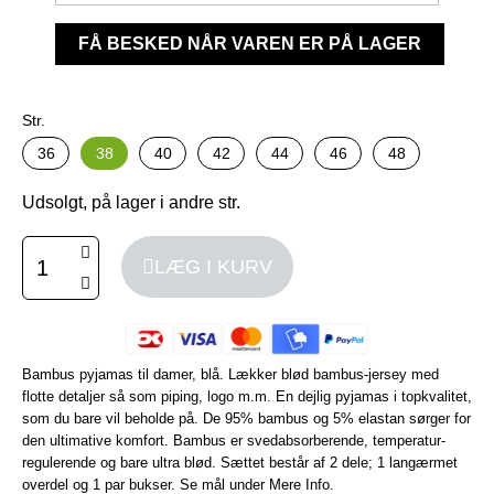
FÅ BESKED NÅR VAREN ER PÅ LAGER
Str.
36
38
40
42
44
46
48
Udsolgt, på lager i andre str.
LÆG I KURV
Bambus pyjamas til damer, blå. Lækker blød bambus-jersey med
flotte detaljer så som piping, logo m.m. En dejlig pyjamas i topkvalitet,
som du bare vil beholde på. De 95% bambus og 5% elastan sørger for
den ultimative komfort. Bambus er svedabsorberende, temperatur-
regulerende og bare ultra blød. Sættet består af 2 dele; 1 langærmet
overdel og 1 par bukser. Se mål under Mere Info.