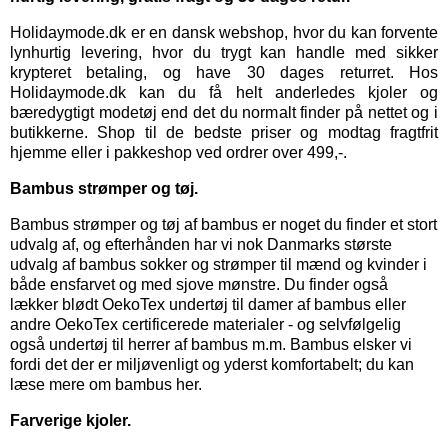
Holidaymode.dk er en dansk webshop, hvor du kan forvente
lynhurtig levering, hvor du trygt kan handle med sikker
krypteret betaling, og have 30 dages returret. Hos
Holidaymode.dk kan du få helt anderledes kjoler og
bæredygtigt modetøj end det du normalt finder på nettet og i
butikkerne. Shop til de bedste priser og modtag fragtfrit
hjemme eller i pakkeshop ved ordrer over 499,-.
Bambus strømper og tøj.
Bambus strømper
og
tøj af bambus
er noget du finder et stort
udvalg af, og efterhånden har vi nok Danmarks største
udvalg af bambus sokker og strømper til mænd og kvinder i
både ensfarvet og med sjove mønstre. Du finder også
lækker blødt OekoTex
undertøj til damer
af bambus eller
andre OekoTex certificerede materialer - og selvfølgelig
også
undertøj til herrer
af bambus m.m. Bambus elsker vi
fordi det der er miljøvenligt og yderst komfortabelt; du kan
læse mere om bambus her.
Farverige kjoler.