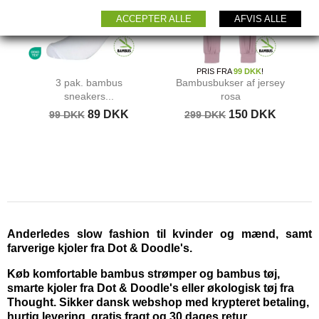
ACCEPTER ALLE
AFVIS ALLE
PRIS FRA
99 DKK
!
3 pak. bambus
Bambusbukser af jersey
sneakers...
rosa
89 DKK
150 DKK
99 DKK
299 DKK
Anderledes slow fashion til kvinder og mænd, samt
farverige kjoler fra Dot & Doodle's.
Køb komfortable bambus strømper og bambus tøj,
smarte kjoler fra Dot & Doodle's eller økologisk tøj fra
Thought. Sikker dansk webshop med krypteret betaling,
hurtig levering, gratis fragt og 30 dages retur.