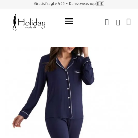
Gratis fragt v. 499
- Dansk webshop 🇩🇰