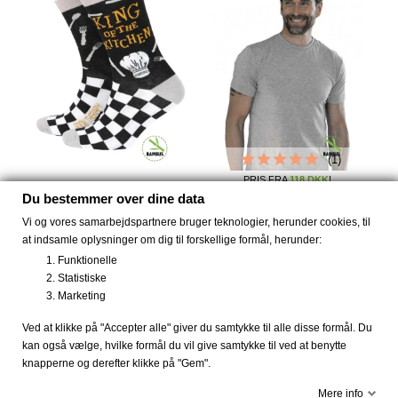
(1)
PRIS FRA
118 DKK
!
Bambus strømper herre
Str. S og M Bambus
Du bestemmer over dine data
King...
basis...
Vi og vores samarbejdspartnere bruger teknologier, herunder cookies, til
79 DKK
118 DKK
169 DKK
at indsamle oplysninger om dig til forskellige formål, herunder:
Funktionelle
Statistiske
Marketing
-10%
-50%
Ved at klikke på "Accepter alle" giver du samtykke til alle disse formål. Du
kan også vælge, hvilke formål du vil give samtykke til ved at benytte
UDSOLGT
knapperne og derefter klikke på "Gem".
Mere info