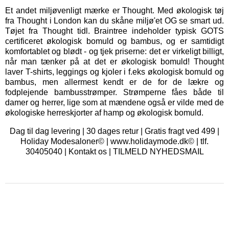
Et andet miljøvenligt mærke er
Thought
. Med økologisk tøj
fra Thought i London kan du skåne miljø'et OG se smart ud.
Tøjet fra Thought tidl. Braintree indeholder typisk GOTS
certificeret økologisk bomuld og bambus, og er samtidigt
komfortablet og blødt - og tjek priserne: det er virkeligt billigt,
når man tænker på at det er økologisk bomuld! Thought
laver T-shirts, leggings og kjoler i f.eks økologisk bomuld og
bambus, men allermest kendt er de for de lækre og
fodplejende bambusstrømper. Strømperne fåes både til
damer og herrer, lige som at mændene også er vilde med de
økologiske herreskjorter af hamp og økologisk bomuld.
Dag til dag levering | 30 dages retur | Gratis fragt ved 499 |
Holiday Modesaloner© | www.holidaymode.dk© | tlf.
30405040 |
Kontakt os
|
TILMELD NYHEDSMAIL