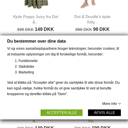
Kjole Poppy Juicy fra Dot
Dot & Doodle's kjole
&...
Kitty...
149 DKK
99 DKK
899 DKK
899 DKK
Du bestemmer over dine data
Vi og vores samarbejdspartnere bruger teknologier, herunder cookies, til
-550 DKK
-600 DKK
at indsamle oplysninger om dig til forskellige formål, herunder:
Funktionelle
Statistiske
Marketing
Ved at klikke på "Accepter alle" giver du samtykke til alle disse formål. Du
kan også vælge, hvilke formål du vil give samtykke til ved at benytte
knapperne og derefter klikke på "Gem".
Mere info
ACCEPTER ALLE
AFVIS ALLE
Str. XXL Nederdel fra Dot
Str. S og XXL Sweater
&...
fra...