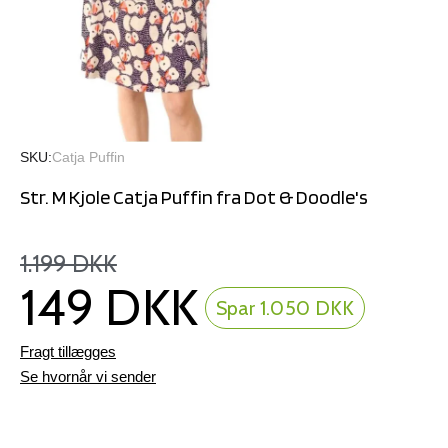
SKU
Catja Puffin
Str. M Kjole Catja Puffin fra Dot & Doodle's
1.199 DKK
149 DKK
Spar 1.050 DKK
Fragt tillægges
Se hvornår vi sender