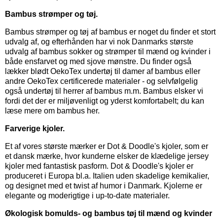
Bambus strømper og tøj.
Bambus strømper
og
tøj af bambus
er noget du finder et stort
udvalg af, og efterhånden har vi nok Danmarks største
udvalg af bambus sokker og strømper til mænd og kvinder i
både ensfarvet og med sjove mønstre. Du finder også
lækker blødt OekoTex
undertøj til damer
af bambus eller
andre OekoTex certificerede materialer - og selvfølgelig
også
undertøj til herrer
af bambus m.m. Bambus elsker vi
fordi det der er miljøvenligt og yderst komfortabelt; du kan
læse mere om bambus her.
Farverige kjoler.
Et af vores største mærker er
Dot & Doodle's kjoler,
som er
et dansk mærke, hvor kunderne elsker de klædelige jersey
kjoler med fantastisk pasform. Dot & Doodle's kjoler er
produceret i Europa bl.a. Italien uden skadelige kemikalier,
og designet med et twist af humor i Danmark. Kjolerne er
elegante og moderigtige i up-to-date materialer.
Økologisk bomulds- og bambus tøj til mænd og kvinder