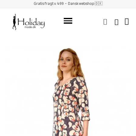
Gratis fragt v. 499
- Dansk webshop 🇩🇰