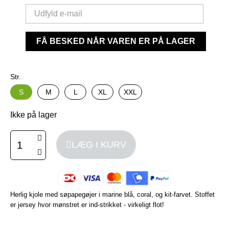
FÅ BESKED NÅR VAREN ER PÅ LAGER
Str.
S
M
L
XL
XXL
Ikke på lager
LÆG I KURV
Herlig kjole med søpapegøjer i marine blå, coral, og kit-farvet. Stoffet
er jersey hvor mønstret er ind-strikket - virkeligt flot!