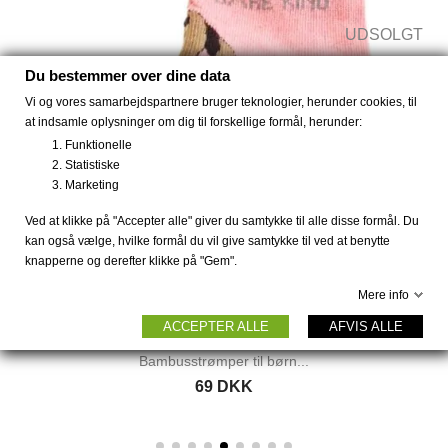
UDSOLGT
Du bestemmer over dine data
Vi og vores samarbejdspartnere bruger teknologier, herunder cookies, til
at indsamle oplysninger om dig til forskellige formål, herunder:
Funktionelle
Statistiske
Marketing
Ved at klikke på "Accepter alle" giver du samtykke til alle disse formål. Du
kan også vælge, hvilke formål du vil give samtykke til ved at benytte
knapperne og derefter klikke på "Gem".
Mere info
ACCEPTER ALLE
AFVIS ALLE
Bambusstrømper til børn...
Bambuss
69 DKK