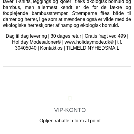
laver T-shirts, leggings og kjoler i f.eks økologisk bomuld og
bambus, men allermest kendt er de for de lækre og
fodplejende bambusstrømper. Strømperne fåes både til
damer og herrer, lige som at mændene også er vilde med de
økologiske herreskjorter af hamp og økologisk bomuld.
Dag til dag levering | 30 dages retur | Gratis fragt ved 499 |
Holiday Modesaloner© | www.holidaymode.dk© | tlf.
30405040 |
Kontakt os
|
TILMELD NYHEDSMAIL
VIP-KONTO
Optjen rabatter i form af point