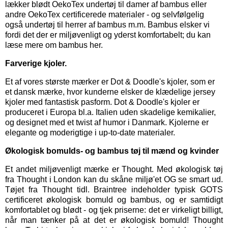
lækker blødt OekoTex
undertøj til damer
af bambus eller
andre OekoTex certificerede materialer - og selvfølgelig
også
undertøj til herrer
af bambus m.m. Bambus elsker vi
fordi det der er miljøvenligt og yderst komfortabelt; du kan
læse mere om bambus her.
Farverige kjoler.
Et af vores største mærker er
Dot & Doodle's kjoler,
som er
et dansk mærke, hvor kunderne elsker de klædelige jersey
kjoler med fantastisk pasform. Dot & Doodle's kjoler er
produceret i Europa bl.a. Italien uden skadelige kemikalier,
og designet med et twist af humor i Danmark. Kjolerne er
elegante og moderigtige i up-to-date materialer.
Økologisk bomulds- og bambus tøj til mænd og kvinder
Et andet miljøvenligt mærke er
Thought
. Med økologisk tøj
fra Thought i London kan du skåne miljø'et OG se smart ud.
Tøjet fra Thought tidl. Braintree indeholder typisk GOTS
certificeret økologisk bomuld og bambus, og er samtidigt
komfortablet og blødt - og tjek priserne: det er virkeligt billigt,
når man tænker på at det er økologisk bomuld! Thought