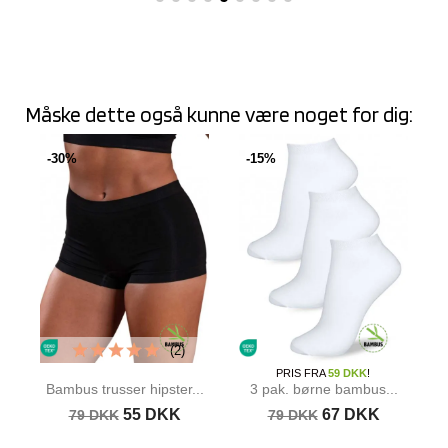
Måske dette også kunne være noget for dig:
-30%
-15%
(2)
PRIS FRA
59 DKK
!
Bambus trusser hipster...
3 pak. børne bambus...
55 DKK
67 DKK
79 DKK
79 DKK