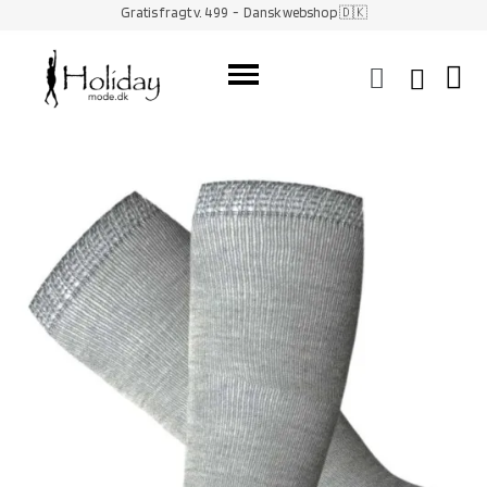
Gratis fragt v. 499
- Dansk webshop 🇩🇰