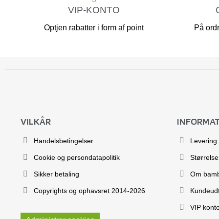
VIP-KONTO
Optjen rabatter i form af point
På ordr
VILKÅR
INFORMA
Handelsbetingelser
Levering
Cookie og persondatapolitik
Størrels
Sikker betaling
Om bam
Copyrights og ophavsret 2014-2026
Kundeudt
VIP kont