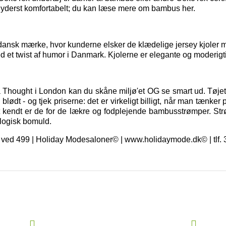
 yderst komfortabelt; du kan
læse mere om bambus her.
dansk mærke, hvor kunderne elsker de klædelige jersey kjoler me
d et twist af humor i Danmark. Kjolerne er elegante og moderigti
a Thought i London kan du skåne miljø'et OG se smart ud. Tøjet 
ødt - og tjek priserne: det er virkeligt billigt, når man tænker 
t kendt er de for de lækre og fodplejende bambusstrømper. St
logisk bomuld.
ragt ved 499 | Holiday Modesaloner© | www.holidaymode.dk© | tlf