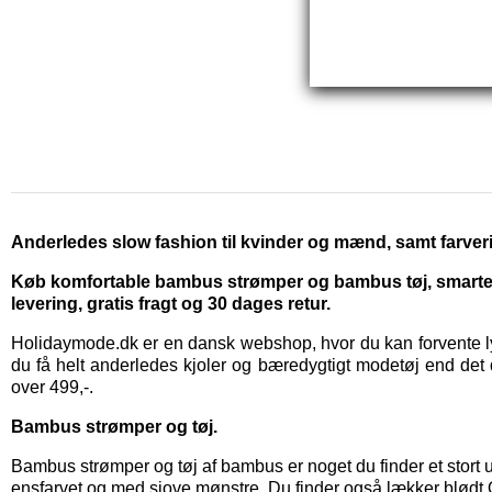
Anderledes slow fashion til kvinder og mænd, samt farveri
Køb komfortable bambus strømper og bambus tøj, smarte kj
levering, gratis fragt og 30 dages retur.
Holidaymode.dk er en dansk webshop, hvor du kan forvente lyn
du få helt anderledes kjoler og bæredygtigt modetøj end det d
over 499,-.
Bambus strømper og tøj.
Bambus strømper
og
tøj af bambus
er noget du finder et stor
ensfarvet og med sjove mønstre. Du finder også lækker blød