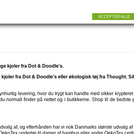
ACCEPTER ALLE
ge kjoler fra Dot & Doodle's.
oler fra Dot & Doodle's eller økologisk tøj fra Thought. S
hurtig levering, hvor du trygt kan handle med sikker kryptere
u normalt finder på nettet og i butikkerne. Shop til de bedste 
t udvalg af, og efterhånden har vi nok Danmarks største udvalg 
t OekoTex
undertøj til damer
af bambus eller andre OekoTex certif