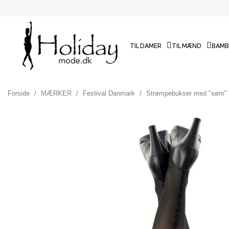
TIL DAMER
TIL MÆND
BAMB
Forside
MÆRKER
Festival Danmark
Strømpebukser med "søm" lu