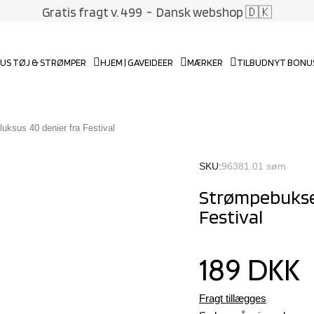
Gratis fragt v. 499
- Dansk webshop 🇩🇰
US TØJ & STRØMPER
HJEM | GAVEIDEER
MÆRKER
TILBUD
NYT BONU
ksus 40 denier fra Festival
SKU
96381.01 søm
Strømpebukser
Festival
189 DKK
Fragt tillægges