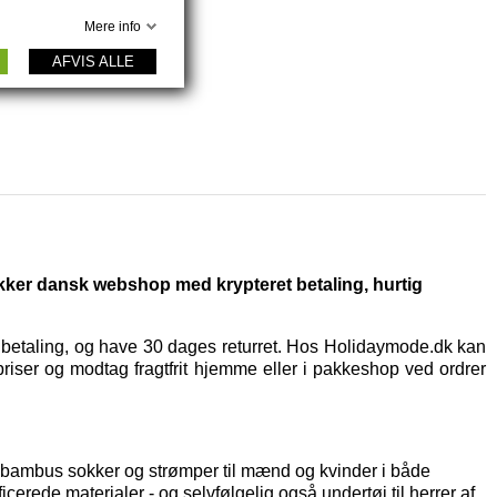
Mere info
AFVIS ALLE
ikker dansk webshop med krypteret betaling, hurtig
t betaling, og have 30 dages returret. Hos Holidaymode.dk kan
priser og modtag fragtfrit hjemme eller i pakkeshop ved ordrer
af bambus sokker og strømper til mænd og kvinder i både
icerede materialer - og selvfølgelig også
undertøj til herrer
af