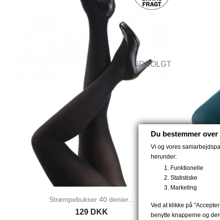
UDSOLGT
Du bestemmer over 
Vi og vores samarbejdspart
herunder:
Funktionelle
Statistiske
Marketing
Strømpebukser 40 denier...
Str
Ved at klikke på "Accepter 
129 DKK
benytte knapperne og dere