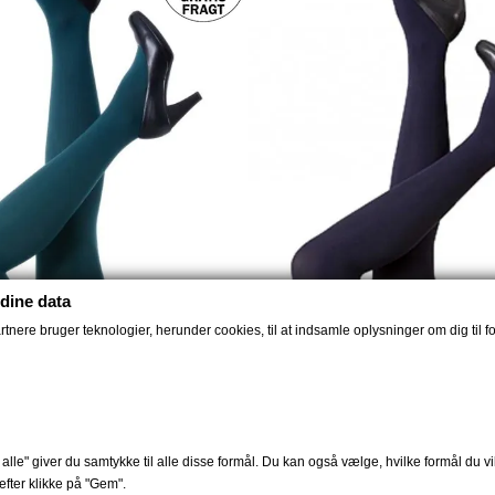
dine data
nere bruger teknologier, herunder cookies, til at indsamle oplysninger om dig til fo
ømpebukser 40 denier...
Strømpebukser Amelie Na
alle" giver du samtykke til alle disse formål. Du kan også vælge, hvilke formål du vil
129 DKK
129 DKK
fter klikke på "Gem".