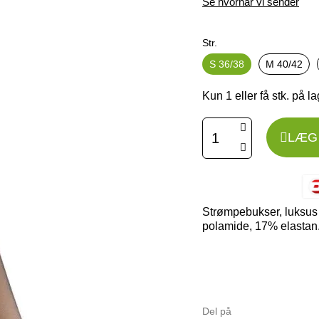
Se hvornår vi sender
Str.
S 36/38
M 40/42
Kun 1 eller få stk. på l
LÆG 
Strømpebukser, luksus 
polamide, 17% elastan
Del på