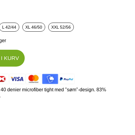
L 42/44
XL 46/50
XXL 52/56
ager
I KURV
40 denier microfiber tight med "søm"-design. 83%
.