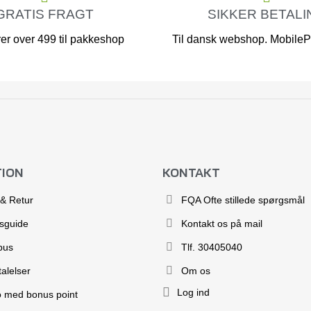
GRATIS FRAGT
SIKKER BETALI
er over 499 til pakkeshop
Til dansk webshop. MobilePa
TION
KONTAKT
 & Retur
FQA Ofte stillede spørgsmål
esguide
Kontakt os på mail
bus
Tlf. 30405040
alelser
Om os
Log ind
o med bonus point