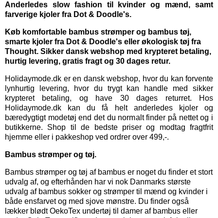
Anderledes slow fashion til kvinder og mænd, samt
farverige kjoler fra Dot & Doodle's.
Køb komfortable bambus strømper og bambus tøj,
smarte kjoler fra Dot & Doodle's eller økologisk tøj fra
Thought. Sikker dansk webshop med krypteret betaling,
hurtig levering, gratis fragt og 30 dages retur.
Holidaymode.dk er en dansk webshop, hvor du kan forvente
lynhurtig levering, hvor du trygt kan handle med sikker
krypteret betaling, og have 30 dages returret. Hos
Holidaymode.dk kan du få helt anderledes kjoler og
bæredygtigt modetøj end det du normalt finder på nettet og i
butikkerne. Shop til de bedste priser og modtag fragtfrit
hjemme eller i pakkeshop ved ordrer over 499,-.
Bambus strømper og tøj.
Bambus strømper
og
tøj af bambus
er noget du finder et stort
udvalg af, og efterhånden har vi nok Danmarks største
udvalg af bambus sokker og strømper til mænd og kvinder i
både ensfarvet og med sjove mønstre. Du finder også
lækker blødt OekoTex
undertøj til damer
af bambus eller