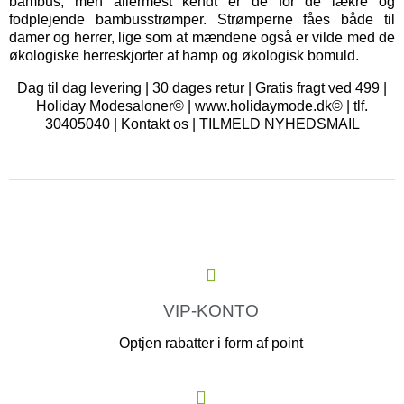
bambus, men allermest kendt er de for de lækre og
fodplejende bambusstrømper. Strømperne fåes både til
damer og herrer, lige som at mændene også er vilde med de
økologiske herreskjorter af hamp og økologisk bomuld.
Dag til dag levering | 30 dages retur | Gratis fragt ved 499 |
Holiday Modesaloner© | www.holidaymode.dk© | tlf.
30405040 |
Kontakt os
|
TILMELD NYHEDSMAIL
VIP-KONTO
Optjen rabatter i form af point