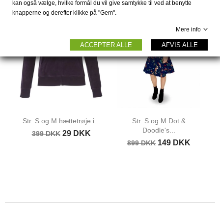
kan også vælge, hvilke formål du vil give samtykke til ved at benytte
-370 DKK
-750 DKK
knapperne og derefter klikke på "Gem".
Mere info
UDSOLGT
ACCEPTER ALLE
AFVIS ALLE
Str. S og M hættetrøje i...
Str. S og M Dot &
Doodle's...
29 DKK
399 DKK
149 DKK
899 DKK