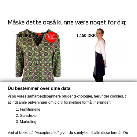
Måske dette også kunne være noget for dig:
-450 DKK
-1.150 DKK
Du bestemmer over dine data
Vi og vores samarbejdspartnere bruger teknologier, herunder cookies, til
at indsamle oplysninger om dig til forskellige formål, herunder:
Bluse Soffy Juicy fra Dot
Str. S og M Kjole Fifi...
Funktionelle
&...
49 DKK
1.199 DKK
Statistiske
149 DKK
599 DKK
Marketing
Ved at klikke på "Accepter alle" giver du samtykke til alle disse formål. Du