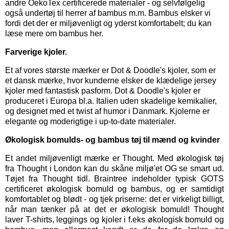
andre OekoTex certificerede materialer - og selvfølgelig
også
undertøj til herrer
af bambus m.m. Bambus elsker vi
fordi det der er miljøvenligt og yderst komfortabelt; du kan
læse mere om bambus her.
Farverige kjoler.
Et af vores største mærker er
Dot & Doodle's kjoler,
som er
et dansk mærke, hvor kunderne elsker de klædelige jersey
kjoler med fantastisk pasform. Dot & Doodle's kjoler er
produceret i Europa bl.a. Italien uden skadelige kemikalier,
og designet med et twist af humor i Danmark. Kjolerne er
elegante og moderigtige i up-to-date materialer.
Økologisk bomulds- og bambus tøj til mænd og kvinder
Et andet miljøvenligt mærke er
Thought
. Med økologisk tøj
fra Thought i London kan du skåne miljø'et OG se smart ud.
Tøjet fra Thought tidl. Braintree indeholder typisk GOTS
certificeret økologisk bomuld og bambus, og er samtidigt
komfortablet og blødt - og tjek priserne: det er virkeligt billigt,
når man tænker på at det er økologisk bomuld! Thought
laver T-shirts, leggings og kjoler i f.eks økologisk bomuld og