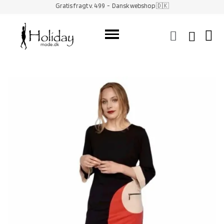
Gratis fragt v. 499
- Dansk webshop 🇩🇰