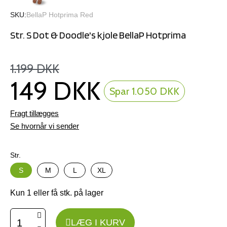
SKU
BellaP Hotprima Red
Str. S Dot & Doodle's kjole BellaP Hotprima
1.199 DKK
149 DKK
Spar 1.050 DKK
Fragt tillægges
Se hvornår vi sender
Str.
S
M
L
XL
Kun 1 eller få stk. på lager
LÆG I KURV