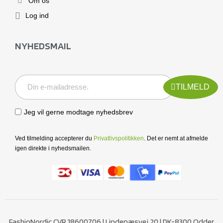
Om os
Log ind
NYHEDSMAIL
TILMELD
Jeg vil gerne modtage nyhedsbrev
Ved tilmelding accepterer du
Privatlivspolitikken
. Det er nemt at afmelde
igen direkte i nyhedsmailen.
FashioNordic CVR 18600706 | Lindenæsvej 20 | DK-8300 Odder