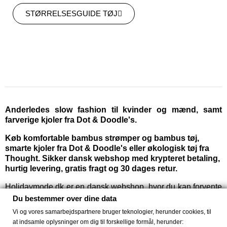
STØRRELSESGUIDE TØJ
Anderledes slow fashion til kvinder og mænd, samt
farverige kjoler fra Dot & Doodle's.
Køb komfortable bambus strømper og bambus tøj,
smarte kjoler fra Dot & Doodle's eller økologisk tøj fra
Thought. Sikker dansk webshop med krypteret betaling,
hurtig levering, gratis fragt og 30 dages retur.
Holidaymode.dk er en dansk webshop, hvor du kan forvente
lynhurtig levering, hvor du trygt kan handle med sikker
Du bestemmer over dine data
krypteret betaling, og have 30 dages returret. Hos
Vi og vores samarbejdspartnere bruger teknologier, herunder cookies, til
Holidaymode.dk kan du få helt anderledes kjoler og
at indsamle oplysninger om dig til forskellige formål, herunder: