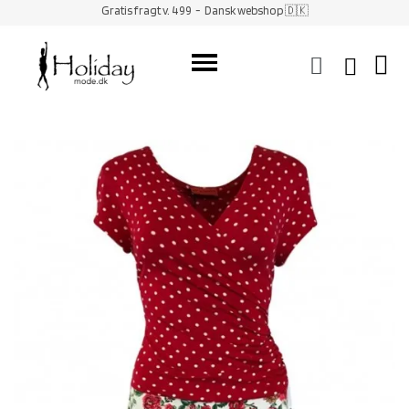
Gratis fragt v. 499
- Dansk webshop 🇩🇰