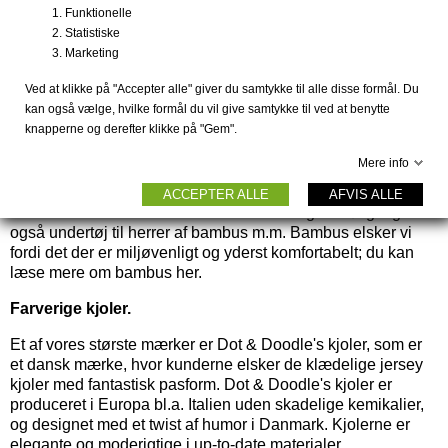
bæredygtigt modetøj end det du normalt finder på nettet og i
Funktionelle
butikkerne. Shop til de bedste priser og modtag fragtfrit
Statistiske
hjemme eller i pakkeshop ved ordrer over 499,-.
Marketing
Bambus strømper og tøj.
Ved at klikke på "Accepter alle" giver du samtykke til alle disse formål. Du
kan også vælge, hvilke formål du vil give samtykke til ved at benytte
Bambus strømper
og
tøj af bambus
er noget du finder et stort
knapperne og derefter klikke på "Gem".
udvalg af, og efterhånden har vi nok Danmarks største
udvalg af bambus sokker og strømper til mænd og kvinder i
Mere info
både ensfarvet og med sjove mønstre. Du finder også
lækker blødt OekoTex
undertøj til damer
af bambus eller
ACCEPTER ALLE
AFVIS ALLE
andre OekoTex certificerede materialer - og selvfølgelig
også
undertøj til herrer
af bambus m.m. Bambus elsker vi
fordi det der er miljøvenligt og yderst komfortabelt; du kan
læse mere om bambus her.
Farverige kjoler.
Et af vores største mærker er
Dot & Doodle's kjoler,
som er
et dansk mærke, hvor kunderne elsker de klædelige jersey
kjoler med fantastisk pasform. Dot & Doodle's kjoler er
produceret i Europa bl.a. Italien uden skadelige kemikalier,
og designet med et twist af humor i Danmark. Kjolerne er
elegante og moderigtige i up-to-date materialer.