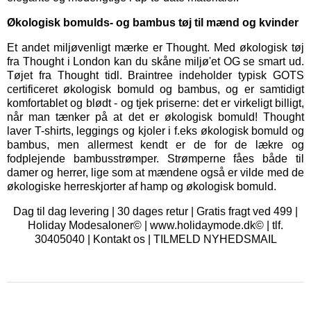
Økologisk bomulds- og bambus tøj til mænd og kvinder
Et andet miljøvenligt mærke er
Thought
. Med økologisk tøj
fra Thought i London kan du skåne miljø'et OG se smart ud.
Tøjet fra Thought tidl. Braintree indeholder typisk GOTS
certificeret økologisk bomuld og bambus, og er samtidigt
komfortablet og blødt - og tjek priserne: det er virkeligt billigt,
når man tænker på at det er økologisk bomuld! Thought
laver T-shirts, leggings og kjoler i f.eks økologisk bomuld og
bambus, men allermest kendt er de for de lækre og
fodplejende bambusstrømper. Strømperne fåes både til
damer og herrer, lige som at mændene også er vilde med de
økologiske herreskjorter af hamp og økologisk bomuld.
Dag til dag levering | 30 dages retur | Gratis fragt ved 499 |
Holiday Modesaloner© | www.holidaymode.dk© | tlf.
30405040 |
Kontakt os
|
TILMELD NYHEDSMAIL