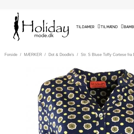
TIL DAMER
TIL MÆND
BAMB
Forside
MÆRKER
Dot & Doodle's
Str. S Bluse Toffy Cortese fra