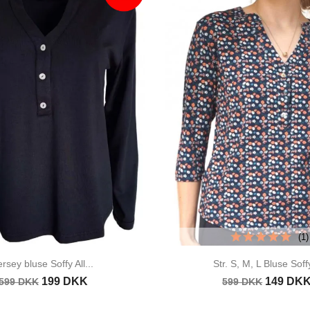
(1)
ersey bluse Soffy All...
Str. S, M, L Bluse Soffy
199 DKK
149 DK
599 DKK
599 DKK