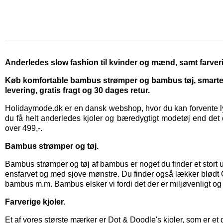
Anderledes slow fashion til kvinder og mænd, samt farveri
Køb komfortable bambus strømper og bambus tøj, smarte kj
levering, gratis fragt og 30 dages retur.
Holidaymode.dk er en dansk webshop, hvor du kan forvente lyn
du få helt anderledes kjoler og bæredygtigt modetøj end det d
over 499,-.
Bambus strømper og tøj.
Bambus strømper
og
tøj af bambus
er noget du finder et stor
ensfarvet og med sjove mønstre. Du finder også lækker blød
bambus m.m. Bambus elsker vi fordi det der er miljøvenligt og
Farverige kjoler.
Et af vores største mærker er
Dot & Doodle's kjoler,
som er et 