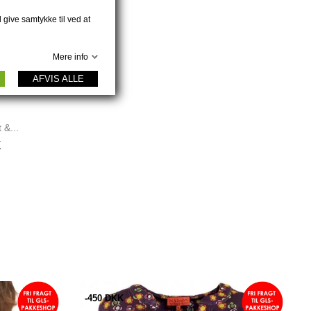
 give samtykke til ved at
Mere info
AFVIS ALLE
 &...
K
-450 DKK