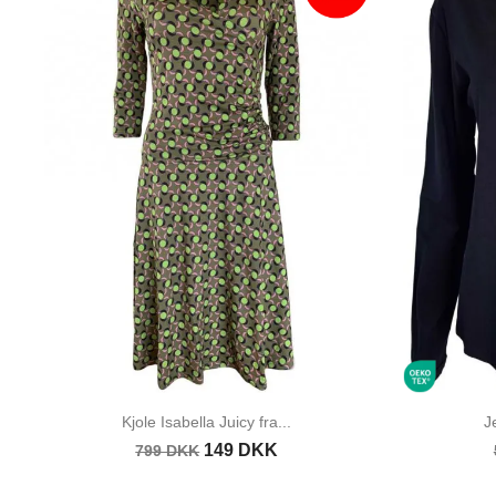
Kjole Isabella Juicy fra...
J
149 DKK
799 DKK