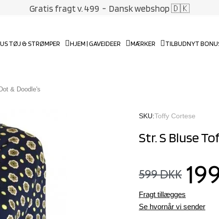
Gratis fragt v. 499
- Dansk webshop 🇩🇰
US TØJ & STRØMPER
HJEM | GAVEIDEER
MÆRKER
TILBUD
NYT BONU
 Dot & Doodle's
SKU
Toffy Cortese
Str. S Bluse T
19
599 DKK
Fragt tillægges
Se hvornår vi sender