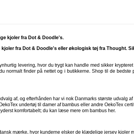
ge kjoler fra Dot & Doodle's.
oler fra Dot & Doodle's eller økologisk tøj fra Thought. S
hurtig levering, hvor du trygt kan handle med sikker kryptere
u normalt finder på nettet og i butikkerne. Shop til de bedste 
t udvalg af, og efterhånden har vi nok Danmarks største udvalg 
t OekoTex
undertøj til damer
af bambus eller andre OekoTex certif
 yderst komfortabelt; du kan
læse mere om bambus her.
dansk mærke, hvor kunderne elsker de klædelige jersey kjoler me