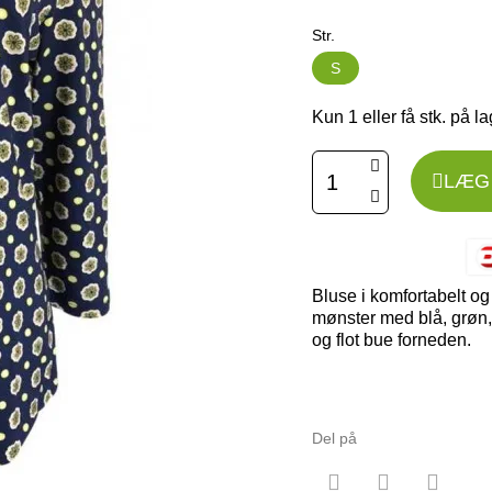
Str.
S
Kun 1 eller få stk. på l
LÆG 
Bluse i komfortabelt og 
mønster med blå, grøn, 
og flot bue forneden.
Del på