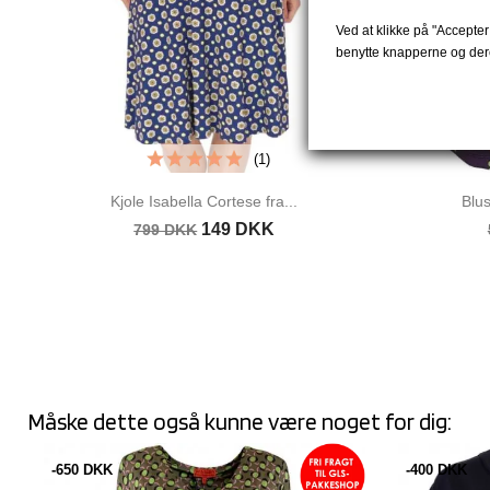
Ved at klikke på "Accepter 
benytte knapperne og dere
(1)
Kjole Isabella Cortese fra...
Blus
149 DKK
799 DKK
Måske dette også kunne være noget for dig:
-650 DKK
-400 DKK