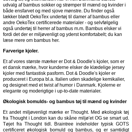
udvalg af bambus sokker og strømper til mænd og kvinder i
både ensfarvet og med sjove mønstre. Du finder også
lækker blødt OekoTex
undertøj til damer
af bambus eller
andre OekoTex certificerede materialer - og selvfølgelig
også
undertøj til herrer
af bambus m.m. Bambus elsker vi
fordi det der er miljøvenligt og yderst komfortabelt; du kan
læse mere om bambus her.
Farverige kjoler.
Et af vores største mærker er
Dot & Doodle's kjoler,
som er
et dansk mærke, hvor kunderne elsker de klædelige jersey
kjoler med fantastisk pasform. Dot & Doodle's kjoler er
produceret i Europa bl.a. Italien uden skadelige kemikalier,
og designet med et twist af humor i Danmark. Kjolerne er
elegante og moderigtige i up-to-date materialer.
Økologisk bomulds- og bambus tøj til mænd og kvinder
Et andet miljøvenligt mærke er
Thought
. Med økologisk tøj
fra Thought i London kan du skåne miljø'et OG se smart ud.
Tøjet fra Thought tidl. Braintree indeholder typisk GOTS
certificeret økologisk bomuld og bambus, og er samtidigt