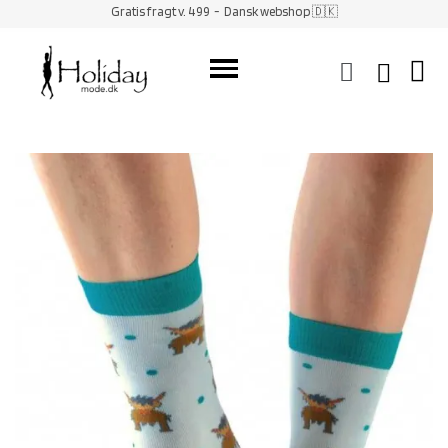
Gratis fragt v. 499
- Dansk webshop 🇩🇰