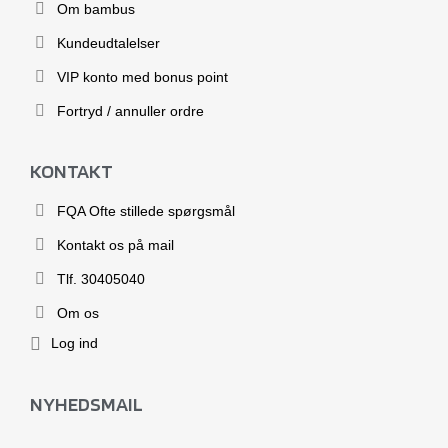
Om bambus
Kundeudtalelser
VIP konto med bonus point
Fortryd / annuller ordre
KONTAKT
FQA Ofte stillede spørgsmål
Kontakt os på mail
Tlf. 30405040
Om os
Log ind
NYHEDSMAIL