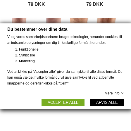
79 DKK
79 DKK
Du bestemmer over dine data
Vi og vores samarbejdspartnere bruger teknologier, herunder cookies, til
UDSOLGT
at indsamle oplysninger om dig til forskellige formål, herunder:
Funktionelle
Statistiske
Marketing
Ved at klikke på "Accepter alle" giver du samtykke til alle disse formål. Du
kan også vælge, hvilke formål du vil give samtykke til ved at benytte
knapperne og derefter klikke på "Gem".
Bambus strømper med...
Bambus strømper dame
Mere info
og...
59 DKK
ACCEPTER ALLE
AFVIS ALLE
59 DKK