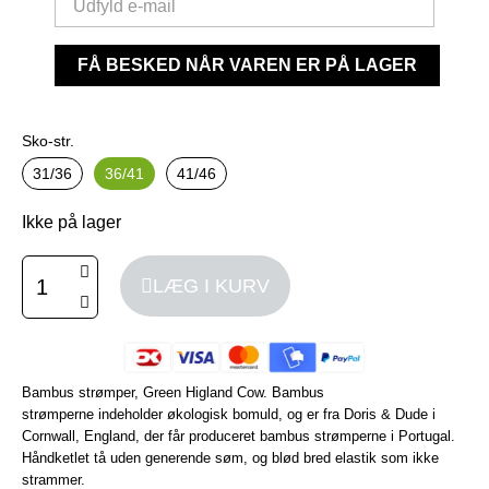
FÅ BESKED NÅR VAREN ER PÅ LAGER
Sko-str.
31/36
36/41
41/46
Ikke på lager
LÆG I KURV
Bambus strømper, Green Higland Cow. Bambus
strømperne
indeholder økologisk bomuld
, og er fra Doris & Dude i
Cornwall, England, der får produceret bambus strømperne i Portugal.
Håndketlet tå uden generende søm, og blød bred elastik som ikke
strammer.