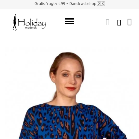
Gratis fragt v. 499
- Dansk webshop 🇩🇰