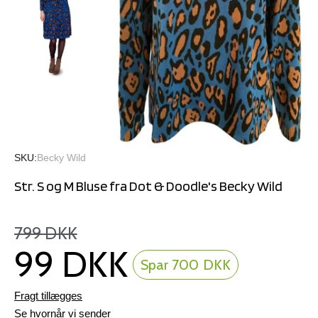
SKU
Becky Wild
Str. S og M Bluse fra Dot & Doodle's Becky Wild
799 DKK
99 DKK
Spar 700 DKK
Fragt tillægges
Se hvornår vi sender