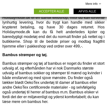
Mere info
Thought. Sikker dansk webshop med krypteret betaling,
hurtig levering, gratis fragt og 30 dages retur.
ACCEPTER ALLE
AFVIS ALLE
Holidaymode.dk er en dansk webshop, hvor du kan forvente
lynhurtig levering, hvor du trygt kan handle med sikker
krypteret betaling, og have 30 dages returret. Hos
Holidaymode.dk kan du få helt anderledes kjoler og
bæredygtigt modetøj end det du normalt finder på nettet og i
butikkerne. Shop til de bedste priser og modtag fragtfrit
hjemme eller i pakkeshop ved ordrer over 499,-.
Bambus strømper og tøj.
Bambus strømper
og
tøj af bambus
er noget du finder et stort
udvalg af, og efterhånden har vi nok Danmarks største
udvalg af bambus sokker og strømper til mænd og kvinder i
både ensfarvet og med sjove mønstre. Du finder også
lækker blødt OekoTex
undertøj til damer
af bambus eller
andre OekoTex certificerede materialer - og selvfølgelig
også
undertøj til herrer
af bambus m.m. Bambus elsker vi
fordi det der er miljøvenligt og yderst komfortabelt; du kan
læse mere om bambus her.