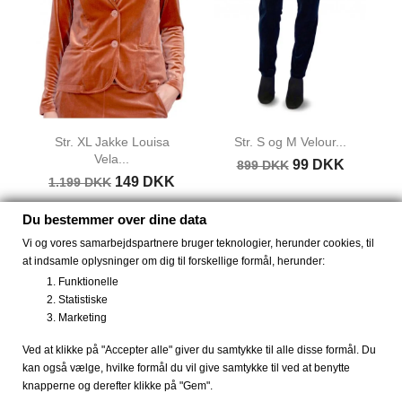
Str. XL Jakke Louisa
Str. S og M Velour...
Vela...
99 DKK
899 DKK
149 DKK
1.199 DKK
Du bestemmer over dine data
Vi og vores samarbejdspartnere bruger teknologier, herunder cookies, til
at indsamle oplysninger om dig til forskellige formål, herunder:
Funktionelle
Statistiske
Marketing
Anderledes slow fashion til kvinder og mænd, samt
farverige kjoler fra Dot & Doodle's.
Ved at klikke på "Accepter alle" giver du samtykke til alle disse formål. Du
kan også vælge, hvilke formål du vil give samtykke til ved at benytte
Køb komfortable bambus strømper og bambus tøj,
knapperne og derefter klikke på "Gem".
smarte kjoler fra Dot & Doodle's eller økologisk tøj fra