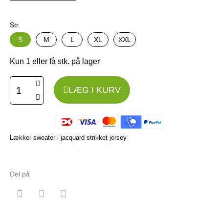
Str.
S
M
L
XL
XXL
Kun 1 eller få stk. på lager
LÆG I KURV
Lækker sweater i jacquard strikket jersey
Del på