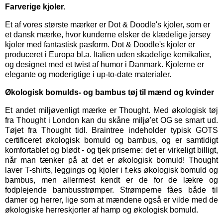
Farverige kjoler.
Et af vores største mærker er
Dot & Doodle's kjoler,
som er
et dansk mærke, hvor kunderne elsker de klædelige jersey
kjoler med fantastisk pasform. Dot & Doodle's kjoler er
produceret i Europa bl.a. Italien uden skadelige kemikalier,
og designet med et twist af humor i Danmark. Kjolerne er
elegante og moderigtige i up-to-date materialer.
Økologisk bomulds- og bambus tøj til mænd og kvinder
Et andet miljøvenligt mærke er
Thought
. Med økologisk tøj
fra Thought i London kan du skåne miljø'et OG se smart ud.
Tøjet fra Thought tidl. Braintree indeholder typisk GOTS
certificeret økologisk bomuld og bambus, og er samtidigt
komfortablet og blødt - og tjek priserne: det er virkeligt billigt,
når man tænker på at det er økologisk bomuld! Thought
laver T-shirts, leggings og kjoler i f.eks økologisk bomuld og
bambus, men allermest kendt er de for de lækre og
fodplejende bambusstrømper. Strømperne fåes både til
damer og herrer, lige som at mændene også er vilde med de
økologiske herreskjorter af hamp og økologisk bomuld.