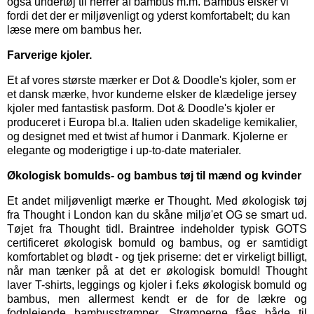
også
undertøj til herrer
af bambus m.m. Bambus elsker vi
fordi det der er miljøvenligt og yderst komfortabelt; du kan
læse mere om bambus her.
Farverige kjoler.
Et af vores største mærker er
Dot & Doodle's kjoler,
som er
et dansk mærke, hvor kunderne elsker de klædelige jersey
kjoler med fantastisk pasform. Dot & Doodle's kjoler er
produceret i Europa bl.a. Italien uden skadelige kemikalier,
og designet med et twist af humor i Danmark. Kjolerne er
elegante og moderigtige i up-to-date materialer.
Økologisk bomulds- og bambus tøj til mænd og kvinder
Et andet miljøvenligt mærke er
Thought
. Med økologisk tøj
fra Thought i London kan du skåne miljø'et OG se smart ud.
Tøjet fra Thought tidl. Braintree indeholder typisk GOTS
certificeret økologisk bomuld og bambus, og er samtidigt
komfortablet og blødt - og tjek priserne: det er virkeligt billigt,
når man tænker på at det er økologisk bomuld! Thought
laver T-shirts, leggings og kjoler i f.eks økologisk bomuld og
bambus, men allermest kendt er de for de lækre og
fodplejende bambusstrømper. Strømperne fåes både til