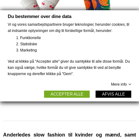
UDSOLGT
Du bestemmer over dine data
Vi og vores samarbejdspartnere bruger teknologier, herunder cookies, til
at indsamle oplysninger om dig til forskellige formål, herunder:
Funktionelle
Statistiske
Marketing
(1)
Ved at klikke på "Accepter alle" giver du samtykke til alle disse formål. Du
kan også vælge, hvilke formål du vil give samtykke til ved at benytte
Bambus strømper Cherry
Bambus strømper
knapperne og derefter klikke på "Gem".
appelsin,...
49 DKK
79 DKK
Mere info
ACCEPTER ALLE
AFVIS ALLE
Anderledes slow fashion til kvinder og mænd, samt