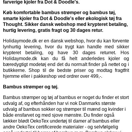
farverige kjoler fra Dot & Doodle's.
Køb komfortable bambus strømper og bambus tøj,
smarte kjoler fra Dot & Doodle's eller økologisk tøj fra
Thought. Sikker dansk webshop med krypteret betaling,
hurtig levering, gratis fragt og 30 dages retur.
Holidaymode.dk er en dansk webshop, hvor du kan forvente
lynhurtig levering, hvor du trygt kan handle med sikker
krypteret betaling, og have 30 dages returret. Hos
Holidaymode.dk kan du få helt anderledes kjoler og
bæredygtigt modetøj end det du normalt finder på nettet og i
butikkerne. Shop til de bedste priser og modtag fragtfrit
hjemme eller i pakkeshop ved ordrer over 499,-.
Bambus strømper og tøj.
Bambus strømper
og
tøj af bambus
er noget du finder et stort
udvalg af, og efterhånden har vi nok Danmarks største
udvalg af bambus sokker og strømper til mænd og kvinder i
både ensfarvet og med sjove mønstre. Du finder også
lækker blødt OekoTex
undertøj til damer
af bambus eller
andre OekoTex certificerede materialer - og selvfølgelig