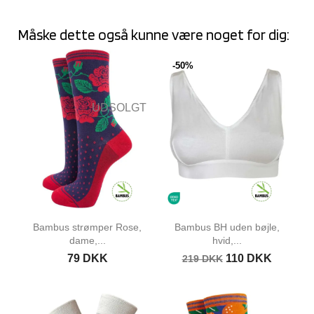
Måske dette også kunne være noget for dig:
-50%
UDSOLGT
Bambus strømper Rose,
Bambus BH uden bøjle,
dame,...
hvid,...
79 DKK
110 DKK
219 DKK