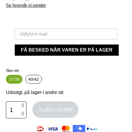
Se hvornår vi sender
FÅ BESKED NÅR VAREN ER PÅ LAGER
Sko-str.
37/39
40/42
Udsolgt, på lager i andre str.
LÆG I KURV