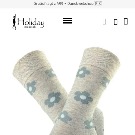
Gratis fragt v. 499
- Dansk webshop 🇩🇰