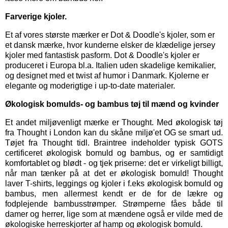
Farverige kjoler.
Et af vores største mærker er
Dot & Doodle's kjoler,
som er
et dansk mærke, hvor kunderne elsker de klædelige jersey
kjoler med fantastisk pasform. Dot & Doodle's kjoler er
produceret i Europa bl.a. Italien uden skadelige kemikalier,
og designet med et twist af humor i Danmark. Kjolerne er
elegante og moderigtige i up-to-date materialer.
Økologisk bomulds- og bambus tøj til mænd og kvinder
Et andet miljøvenligt mærke er
Thought
. Med økologisk tøj
fra Thought i London kan du skåne miljø'et OG se smart ud.
Tøjet fra Thought tidl. Braintree indeholder typisk GOTS
certificeret økologisk bomuld og bambus, og er samtidigt
komfortablet og blødt - og tjek priserne: det er virkeligt billigt,
når man tænker på at det er økologisk bomuld! Thought
laver T-shirts, leggings og kjoler i f.eks økologisk bomuld og
bambus, men allermest kendt er de for de lækre og
fodplejende bambusstrømper. Strømperne fåes både til
damer og herrer, lige som at mændene også er vilde med de
økologiske herreskjorter af hamp og økologisk bomuld.