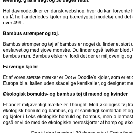
levering, gratis fragt og 30 dages retur.
Holidaymode.dk er en dansk webshop, hvor du kan forvente lyn
du få helt anderledes kjoler og bæredygtigt modetøj end det d
over 499,-.
Bambus strømper og tøj.
Bambus strømper
og
tøj af bambus
er noget du finder et stor
ensfarvet og med sjove mønstre. Du finder også lækker blød
bambus m.m. Bambus elsker vi fordi det der er miljøvenligt og
Farverige kjoler.
Et af vores største mærker er
Dot & Doodle's kjoler,
som er et 
Europa bl.a. Italien uden skadelige kemikalier, og designet me
Økologisk bomulds- og bambus tøj til mænd og kvinder
Et andet miljøvenligt mærke er
Thought
. Med økologisk tøj fr
økologisk bomuld og bambus, og er samtidigt komfortablet og bl
og kjoler i f.eks økologisk bomuld og bambus, men allermes
også er vilde med de økologiske herreskjorter af hamp og øko