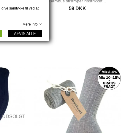
ket...
Bambus strømper ribstrikket...
59 DKK
 give samtykke til ved at
Mere info
AFVIS ALLE
UDSOLGT