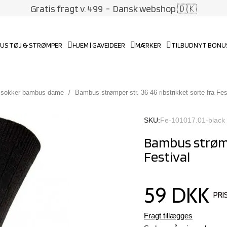
Gratis fragt v. 499
- Dansk webshop 🇩🇰
US TØJ & STRØMPER
HJEM | GAVEIDEER
MÆRKER
TILBUD
NYT BONU
lsokker bambus dame
Bambus strømper str. 36-46 ribstrikket sorte fra Fes
SKU
Fe-101017.01-black
Bambus strømpe
Festival
59 DKK
PRI
Fragt tillægges