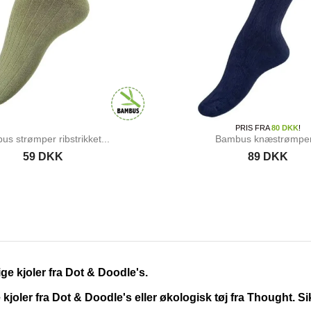
PRIS FRA
80 DKK
!
s strømper ribstrikket...
Bambus knæstrømper.
59 DKK
89 DKK
ge kjoler fra Dot & Doodle's.
oler fra Dot & Doodle's eller økologisk tøj fra Thought. S