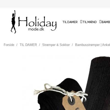
TIL DAMER
TIL MÆND
BAMB
Forside
TIL DAMER
Strømper & Sokker
Bambusstrømper | Anke