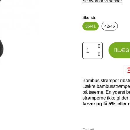
Se hvornår vi sender
Sko-str.
36/41
42/46
LÆG 
Bambus strømper ribstri
Lækre bambusstrømper 
på tæerne. En yderst beh
strømperne ikke glider
farver og få 5%, eller
Del på