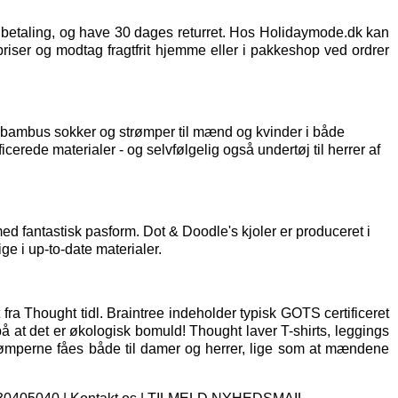
t betaling, og have 30 dages returret. Hos Holidaymode.dk kan
priser og modtag fragtfrit hjemme eller i pakkeshop ved ordrer
af bambus sokker og strømper til mænd og kvinder i både
icerede materialer - og selvfølgelig også
undertøj til herrer
af
d fantastisk pasform. Dot & Doodle's kjoler er produceret i
ge i up-to-date materialer.
fra Thought tidl. Braintree indeholder typisk GOTS certificeret
på at det er økologisk bomuld! Thought laver T-shirts, leggings
rømperne fåes både til damer og herrer, lige som at mændene