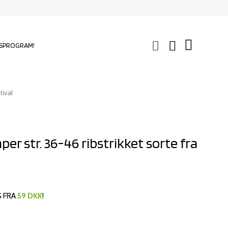
SPROGRAM!
tival
r str. 36-46 ribstrikket sorte fra
S FRA
59 DKK
!