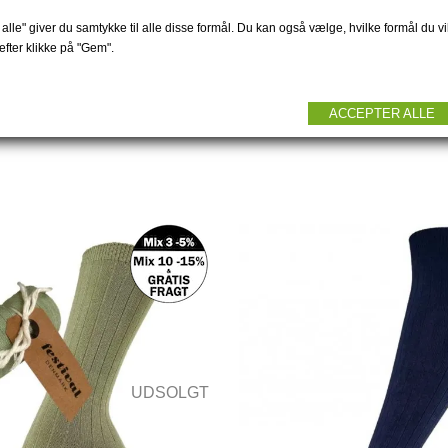
s strømper ribstrikket...
Bambus strømper ribstrik
59 DKK
59 DKK
alle" giver du samtykke til alle disse formål. Du kan også vælge, hvilke formål du vil
fter klikke på "Gem".
ACCEPTER ALLE
UDSOLGT