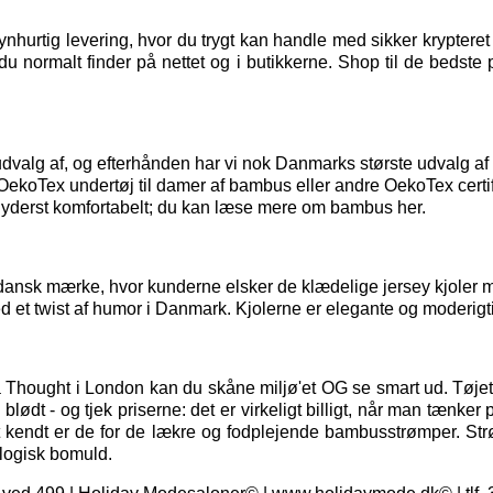
hurtig levering, hvor du trygt kan handle med sikker kryptere
u normalt finder på nettet og i butikkerne. Shop til de bedste 
t udvalg af, og efterhånden har vi nok Danmarks største udvalg 
t OekoTex
undertøj til damer
af bambus eller andre OekoTex certif
 yderst komfortabelt; du kan
læse mere om bambus her.
dansk mærke, hvor kunderne elsker de klædelige jersey kjoler me
d et twist af humor i Danmark. Kjolerne er elegante og moderigti
a Thought i London kan du skåne miljø'et OG se smart ud. Tøjet 
ødt - og tjek priserne: det er virkeligt billigt, når man tænker 
t kendt er de for de lækre og fodplejende bambusstrømper. St
logisk bomuld.