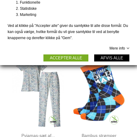
Funktionelle
Statistiske
Marketing
(1)
PRIS FRA
89 DKK
!
Ved at klikke på "Accepter alle" giver du samtykke til alle disse formål. Du
3 PAK bambus strømper
Bambus/merinould
kan også vælge, hvilke formål du vil give samtykke til ved at benytte
sort...
baselayer...
knapperne og derefter klikke på "Gem".
99 DKK
382 DKK
449 DKK
Mere info
ACCEPTER ALLE
AFVIS ALLE
Pyjamas-sæt af...
Bambus strømper