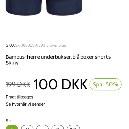
SKU
Sk 080319-0393 crown blue
Bambus-herre underbukser, blå boxer shorts
Skiny
100 DKK
199 DKK
Spar 50%
Fragt tillægges
Se hvornår vi sender
Str.