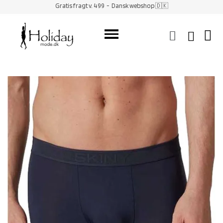
Gratis fragt v. 499
- Dansk webshop 🇩🇰