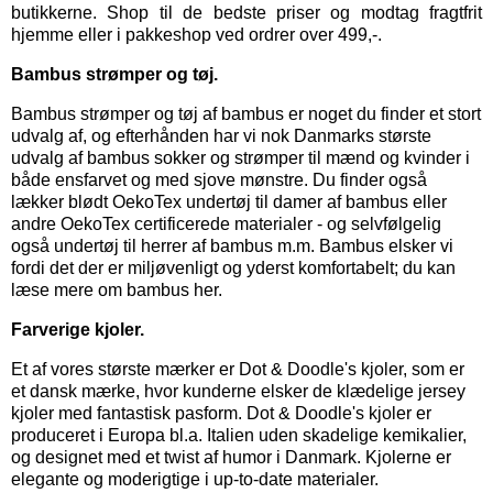
butikkerne. Shop til de bedste priser og modtag fragtfrit
hjemme eller i pakkeshop ved ordrer over 499,-.
Bambus strømper og tøj.
Bambus strømper
og
tøj af bambus
er noget du finder et stort
udvalg af, og efterhånden har vi nok Danmarks største
udvalg af bambus sokker og strømper til mænd og kvinder i
både ensfarvet og med sjove mønstre. Du finder også
lækker blødt OekoTex
undertøj til damer
af bambus eller
andre OekoTex certificerede materialer - og selvfølgelig
også
undertøj til herrer
af bambus m.m. Bambus elsker vi
fordi det der er miljøvenligt og yderst komfortabelt; du kan
læse mere om bambus her.
Farverige kjoler.
Et af vores største mærker er
Dot & Doodle's kjoler,
som er
et dansk mærke, hvor kunderne elsker de klædelige jersey
kjoler med fantastisk pasform. Dot & Doodle's kjoler er
produceret i Europa bl.a. Italien uden skadelige kemikalier,
og designet med et twist af humor i Danmark. Kjolerne er
elegante og moderigtige i up-to-date materialer.