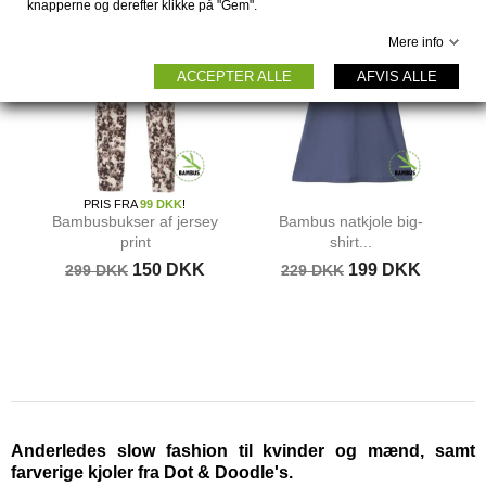
knapperne og derefter klikke på "Gem".
Mere info
ACCEPTER ALLE
AFVIS ALLE
PRIS FRA
99 DKK
!
Bambusbukser af jersey
Bambus natkjole big-
print
shirt...
150 DKK
199 DKK
299 DKK
229 DKK
Anderledes slow fashion til kvinder og mænd, samt
farverige kjoler fra Dot & Doodle's.