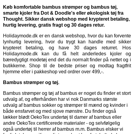
Køb komfortable bambus strømper og bambus tøj,
smarte kjoler fra Dot & Doodle's eller økologisk tøj fra
Thought. Sikker dansk webshop med krypteret betaling,
hurtig levering, gratis fragt og 30 dages retur.
Holidaymode.dk er en dansk webshop, hvor du kan forvente
lynhurtig levering, hvor du trygt kan handle med sikker
krypteret betaling, og have 30 dages returret. Hos
Holidaymode.dk kan du få helt anderledes kjoler og
bæredygtigt modetøj end det du normalt finder på nettet og i
butikkerne. Shop til de bedste priser og modtag fragtfrit
hjemme eller i pakkeshop ved ordrer over 499,-.
Bambus strømper og tøj.
Bambus strømper
og
tøj af bambus
er noget du finder et stort
udvalg af, og efterhånden har vi nok Danmarks største
udvalg af bambus sokker og strømper til mænd og kvinder i
både ensfarvet og med sjove mønstre. Du finder også
lækker blødt OekoTex
undertøj til damer
af bambus eller
andre OekoTex certificerede materialer - og selvfølgelig
også
undertøj til herrer
af bambus m.m. Bambus elsker vi