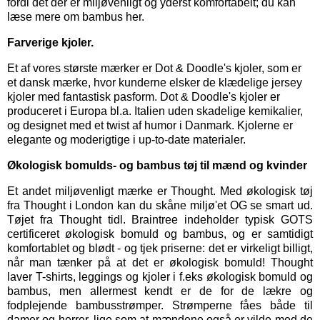
fordi det der er miljøvenligt og yderst komfortabelt; du kan
læse mere om bambus her.
Farverige kjoler.
Et af vores største mærker er
Dot & Doodle's kjoler,
som er
et dansk mærke, hvor kunderne elsker de klædelige jersey
kjoler med fantastisk pasform. Dot & Doodle's kjoler er
produceret i Europa bl.a. Italien uden skadelige kemikalier,
og designet med et twist af humor i Danmark. Kjolerne er
elegante og moderigtige i up-to-date materialer.
Økologisk bomulds- og bambus tøj til mænd og kvinder
Et andet miljøvenligt mærke er
Thought
. Med økologisk tøj
fra Thought i London kan du skåne miljø'et OG se smart ud.
Tøjet fra Thought tidl. Braintree indeholder typisk GOTS
certificeret økologisk bomuld og bambus, og er samtidigt
komfortablet og blødt - og tjek priserne: det er virkeligt billigt,
når man tænker på at det er økologisk bomuld! Thought
laver T-shirts, leggings og kjoler i f.eks økologisk bomuld og
bambus, men allermest kendt er de for de lækre og
fodplejende bambusstrømper. Strømperne fåes både til
damer og herrer, lige som at mændene også er vilde med de