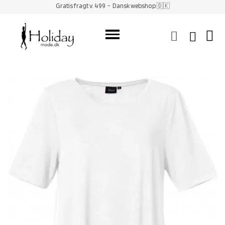
Gratis fragt v. 499
- Dansk webshop 🇩🇰