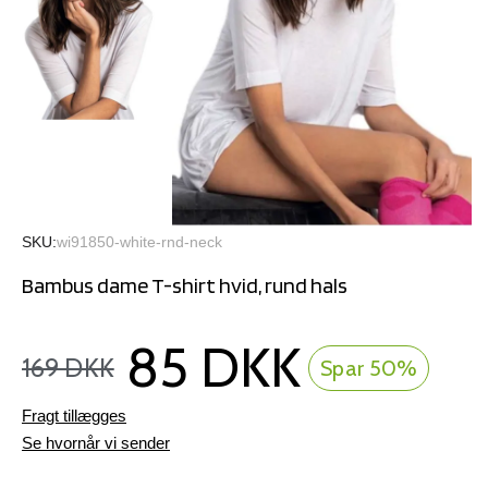
SKU
wi91850-white-rnd-neck
Bambus dame T-shirt hvid, rund hals
85 DKK
169 DKK
Spar 50%
Fragt tillægges
Se hvornår vi sender