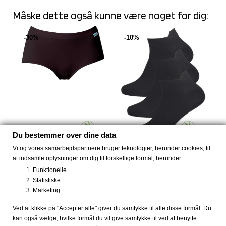
Måske dette også kunne være noget for dig:
-30%
-10%
Du bestemmer over dine data
PRIS FRA
35 DKK
!
PRIS FRA
79 DKK
!
Vi og vores samarbejdspartnere bruger teknologier, herunder cookies, til
Bambus trusser hipster
3 pak. bambus
at indsamle oplysninger om dig til forskellige formål, herunder:
sort
sneakers...
Funktionelle
48 DKK
89 DKK
69 DKK
99 DKK
Statistiske
Marketing
Ved at klikke på "Accepter alle" giver du samtykke til alle disse formål. Du
-50%
-30 DKK
kan også vælge, hvilke formål du vil give samtykke til ved at benytte