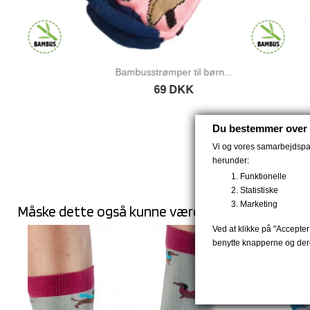
Bambusstrømper til børn...
Bam
69 DKK
Du bestemmer over 
Vi og vores samarbejdspart
herunder:
Funktionelle
Statistiske
Marketing
Måske dette også kunne være noget for dig:
Ved at klikke på "Accepter 
benytte knapperne og dere