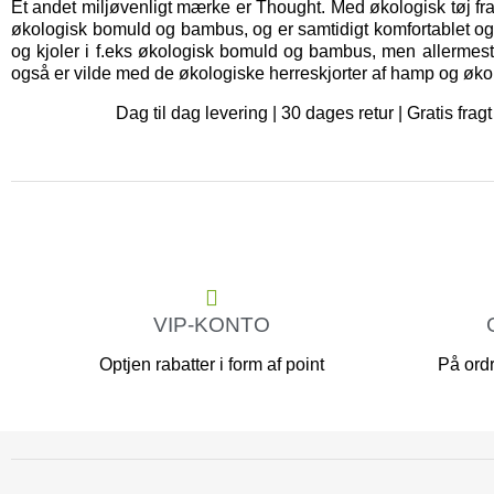
Et andet miljøvenligt mærke er
Thought
. Med økologisk tøj fr
økologisk bomuld og bambus, og er samtidigt komfortablet og bl
og kjoler i f.eks økologisk bomuld og bambus, men allermes
også er vilde med de økologiske herreskjorter af hamp og øko
Dag til dag levering | 30 dages retur | Gratis f
VIP-KONTO
Optjen rabatter i form af point
På ordr