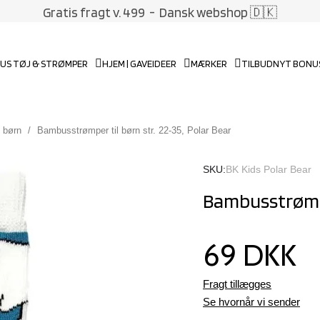
Gratis fragt v. 499
- Dansk webshop 🇩🇰
US TØJ & STRØMPER
HJEM | GAVEIDEER
MÆRKER
TILBUD
NYT BONU
 børn
Bambusstrømper til børn str. 22-35, Polar Bear
SKU
BK Kids Polar Bear
Bambusstrømper
69 DKK
Fragt tillægges
Se hvornår vi sender