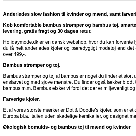
Anderledes slow fashion til kvinder og mænd, samt farveri
Køb komfortable bambus strømper og bambus tøj, smarte kj
levering, gratis fragt og 30 dages retur.
Holidaymode.dk er en dansk webshop, hvor du kan forvente lyn
du få helt anderledes kjoler og bæredygtigt modetøj end det d
over 499,-.
Bambus strømper og tøj.
Bambus strømper
og
tøj af bambus
er noget du finder et stor
ensfarvet og med sjove mønstre. Du finder også lækker blød
bambus m.m. Bambus elsker vi fordi det der er miljøvenligt og
Farverige kjoler.
Et af vores største mærker er
Dot & Doodle's kjoler,
som er et 
Europa bl.a. Italien uden skadelige kemikalier, og designet me
Økologisk bomulds- og bambus tøj til mænd og kvinder