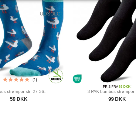
UDSOLGT
(1)
PRIS FRA
89 DKK
!
us strømper str. 27-36...
3 PAK bambus strømper s
59 DKK
99 DKK