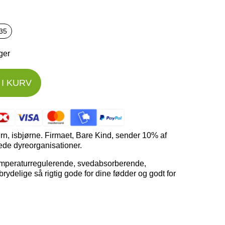
35
ager
I KURV
rn, isbjørne. Firmaet, Bare Kind, sender 10% af
ede dyreorganisationer.
mperaturregulerende, svedabsorberende,
brydelige så rigtig gode for dine fødder og godt for