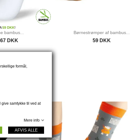
..
Børnestrømper af bambus...
59 DKK
rskellige formål,
 give samtykke til ved at
Mere info
AFVIS ALLE