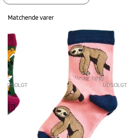
Matchende varer
LGT
UDSOLGT