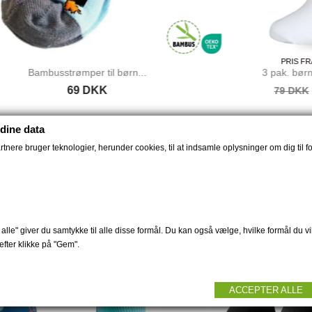
PRIS FRA
59 DKK
!
busstrømper til børn...
3 pak. børne bambus.
69 DKK
67 DKK
79 DKK
dine data
nere bruger teknologier, herunder cookies, til at indsamle oplysninger om dig til fo
alle" giver du samtykke til alle disse formål. Du kan også vælge, hvilke formål du vil
fter klikke på "Gem".
ACCEPTER ALLE