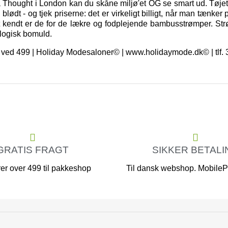
a Thought i London kan du skåne miljø'et OG se smart ud. Tøjet 
ødt - og tjek priserne: det er virkeligt billigt, når man tænker 
t kendt er de for de lækre og fodplejende bambusstrømper. St
logisk bomuld.
ragt ved 499 | Holiday Modesaloner© | www.holidaymode.dk© | tlf
GRATIS FRAGT
SIKKER BETALI
er over 499 til pakkeshop
Til dansk webshop. MobilePa