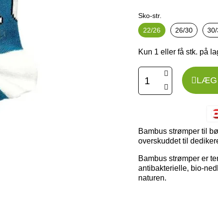
Sko-str.
22/26
26/30
30/
Kun 1 eller få stk. på l
LÆG 
Bambus strømper til bø
overskuddet til dediker
Bambus strømper er te
antibakterielle, bio-ned
naturen.