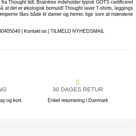
fra Thought tidl. Braintree indeholder typisk GOTS certificeret
på at det er økologisk bomuld! Thought laver T-shirts, leggings
rømperne fåes både til damer og herrer, lige som at mændene
. 30405040 |
Kontakt os
|
TILMELD NYHEDSMAIL
NG
30 DAGES RETUR
y og kort.
Enkel returnering i Danmark