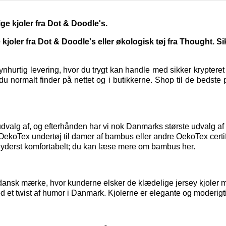
ge kjoler fra Dot & Doodle's.
oler fra Dot & Doodle's eller økologisk tøj fra Thought. S
hurtig levering, hvor du trygt kan handle med sikker kryptere
u normalt finder på nettet og i butikkerne. Shop til de bedste 
t udvalg af, og efterhånden har vi nok Danmarks største udvalg 
t OekoTex
undertøj til damer
af bambus eller andre OekoTex certif
 yderst komfortabelt; du kan
læse mere om bambus her.
dansk mærke, hvor kunderne elsker de klædelige jersey kjoler me
d et twist af humor i Danmark. Kjolerne er elegante og moderigti