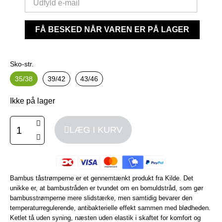
FÅ BESKED NÅR VAREN ER PÅ LAGER
Sko-str.
35/38
39/42
43/46
Ikke på lager
LÆG I KURV
Bambus tåstrømperne er et gennemtænkt produkt fra Kilde. Det
unikke er, at bambustråden er tvundet om en bomuldstråd, som gør
bambusstrømperne mere slidstærke, men samtidig bevarer den
temperaturregulerende, antibakterielle effekt sammen med blødheden.
Ketlet tå uden syning, næsten uden elastik i skaftet for komfort og