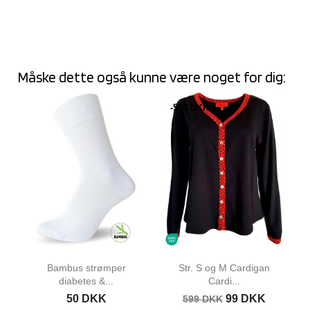
Måske dette også kunne være noget for dig:
-500 DKK
Bambus strømper
Str. S og M Cardigan
diabetes &...
Cardi...
50 DKK
99 DKK
599 DKK