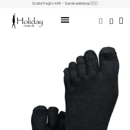
Gratis fragt v. 499
- Dansk webshop 🇩🇰