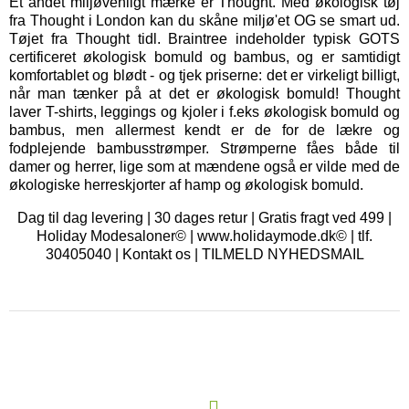
Et andet miljøvenligt mærke er
Thought
. Med økologisk tøj
fra Thought i London kan du skåne miljø'et OG se smart ud.
Tøjet fra Thought tidl. Braintree indeholder typisk GOTS
certificeret økologisk bomuld og bambus, og er samtidigt
komfortablet og blødt - og tjek priserne: det er virkeligt billigt,
når man tænker på at det er økologisk bomuld! Thought
laver T-shirts, leggings og kjoler i f.eks økologisk bomuld og
bambus, men allermest kendt er de for de lækre og
fodplejende bambusstrømper. Strømperne fåes både til
damer og herrer, lige som at mændene også er vilde med de
økologiske herreskjorter af hamp og økologisk bomuld.
Dag til dag levering | 30 dages retur | Gratis fragt ved 499 |
Holiday Modesaloner© | www.holidaymode.dk© | tlf.
30405040 |
Kontakt os
|
TILMELD NYHEDSMAIL