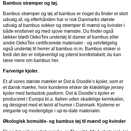
Bambus strømper og tøj.
Bambus strømper
og
tøj af bambus
er noget du finder et stort
udvalg af, og efterhånden har vi nok Danmarks største
udvalg af bambus sokker og strømper til mænd og kvinder i
både ensfarvet og med sjove mønstre. Du finder også
lækker blødt OekoTex
undertøj til damer
af bambus eller
andre OekoTex certificerede materialer - og selvfølgelig
også
undertøj til herrer
af bambus m.m. Bambus elsker vi
fordi det der er miljøvenligt og yderst komfortabelt; du kan
læse mere om bambus her.
Farverige kjoler.
Et af vores største mærker er
Dot & Doodle's kjoler,
som er
et dansk mærke, hvor kunderne elsker de klædelige jersey
kjoler med fantastisk pasform. Dot & Doodle's kjoler er
produceret i Europa bl.a. Italien uden skadelige kemikalier,
og designet med et twist af humor i Danmark. Kjolerne er
elegante og moderigtige i up-to-date materialer.
Økologisk bomulds- og bambus tøj til mænd og kvinder