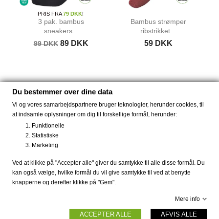
PRIS FRA
79 DKK
!
3 pak. bambus
Bambus strømper
sneakers...
ribstrikket...
89 DKK
59 DKK
99 DKK
Du bestemmer over dine data
Vi og vores samarbejdspartnere bruger teknologier, herunder cookies, til
at indsamle oplysninger om dig til forskellige formål, herunder:
Anderledes slow fashion til kvinder og mænd, samt
Funktionelle
farverige kjoler fra Dot & Doodle's.
Statistiske
Marketing
Køb komfortable bambus strømper og bambus tøj,
smarte kjoler fra Dot & Doodle's eller økologisk tøj fra
Ved at klikke på "Accepter alle" giver du samtykke til alle disse formål. Du
Thought. Sikker dansk webshop med krypteret betaling,
kan også vælge, hvilke formål du vil give samtykke til ved at benytte
hurtig levering, gratis fragt og 30 dages retur.
knapperne og derefter klikke på "Gem".
Holidaymode.dk er en dansk webshop, hvor du kan forvente
Mere info
lynhurtig levering, hvor du trygt kan handle med sikker
ACCEPTER ALLE
AFVIS ALLE
krypteret betaling, og have 30 dages returret. Hos