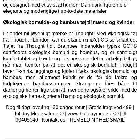
og designet med et twist af humor i Danmark. Kjolerne er
elegante og moderigtige i up-to-date materialer.
Økologisk bomulds- og bambus tøj til mænd og kvinder
Et andet miljøvenligt mærke er
Thought
. Med økologisk tøj
fra Thought i London kan du skåne miljø'et OG se smart ud.
Tøjet fra Thought tidl. Braintree indeholder typisk GOTS
certificeret økologisk bomuld og bambus, og er samtidigt
komfortablet og blødt - og tjek priserne: det er virkeligt billigt,
når man tænker på at det er økologisk bomuld! Thought
laver T-shirts, leggings og kjoler i f.eks økologisk bomuld og
bambus, men allermest kendt er de for de lækre og
fodplejende bambusstrømper. Strømperne fåes både til
damer og herrer, lige som at mændene også er vilde med de
økologiske herreskjorter af hamp og økologisk bomuld.
Dag til dag levering | 30 dages retur | Gratis fragt ved 499 |
Holiday Modesaloner© | www.holidaymode.dk© | tlf.
30405040 |
Kontakt os
|
TILMELD NYHEDSMAIL