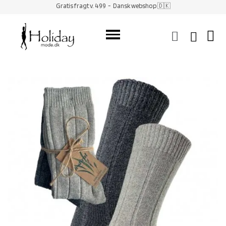
Gratis fragt v. 499
- Dansk webshop 🇩🇰