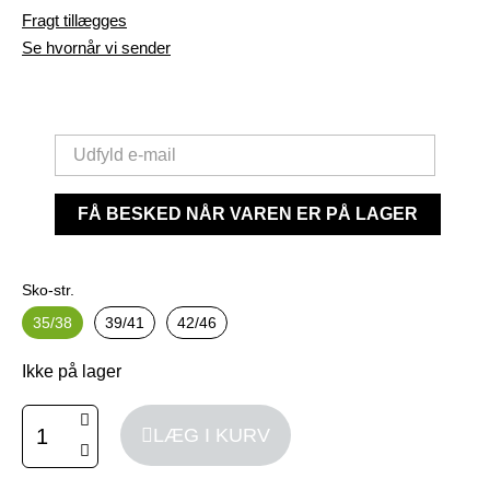
Fragt tillægges
Se hvornår vi sender
FÅ BESKED NÅR VAREN ER PÅ LAGER
Sko-str.
35/38
39/41
42/46
Ikke på lager
LÆG I KURV