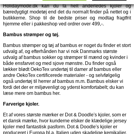
Holidaymode.dk kan du få helt anderledes kjoler og
bæredygtigt modetøj end det du normalt finder på nettet og i
butikkerne. Shop til de bedste priser og modtag fragtfrit
hjemme eller i pakkeshop ved ordrer over 499,-.
Bambus strømper og tøj.
Bambus strømper
og
tøj af bambus
er noget du finder et stort
udvalg af, og efterhånden har vi nok Danmarks største
udvalg af bambus sokker og strømper til mænd og kvinder i
både ensfarvet og med sjove mønstre. Du finder også
lækker blødt OekoTex
undertøj til damer
af bambus eller
andre OekoTex certificerede materialer - og selvfølgelig
også
undertøj til herrer
af bambus m.m. Bambus elsker vi
fordi det der er miljøvenligt og yderst komfortabelt; du kan
læse mere om bambus her.
Farverige kjoler.
Et af vores største mærker er
Dot & Doodle's kjoler,
som er
et dansk mærke, hvor kunderne elsker de klædelige jersey
kjoler med fantastisk pasform. Dot & Doodle's kjoler er
produceret i Europa bl.a. Italien uden skadelige kemikalier,