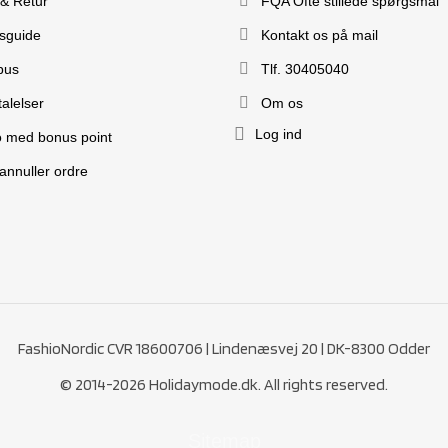
 & Retur
FQA Ofte stillede spørgsmål
esguide
Kontakt os på mail
bus
Tlf. 30405040
alelser
Om os
Log ind
o med bonus point
 annuller ordre
FashioNordic CVR 18600706 | Lindenæsvej 20 | DK-8300 Odder
© 2014-2026 Holidaymode.dk. All rights reserved.
Sitemap