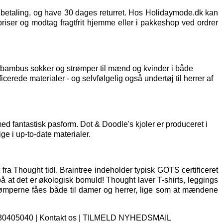
t betaling, og have 30 dages returret. Hos Holidaymode.dk kan
priser og modtag fragtfrit hjemme eller i pakkeshop ved ordrer
af bambus sokker og strømper til mænd og kvinder i både
icerede materialer - og selvfølgelig også
undertøj til herrer
af
d fantastisk pasform. Dot & Doodle's kjoler er produceret i
ge i up-to-date materialer.
fra Thought tidl. Braintree indeholder typisk GOTS certificeret
på at det er økologisk bomuld! Thought laver T-shirts, leggings
rømperne fåes både til damer og herrer, lige som at mændene
. 30405040 |
Kontakt os
|
TILMELD NYHEDSMAIL