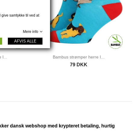
 give samtykke til ved at
Mere info
AFVIS ALLE
I...
Bambus strømper herre I...
79 DKK
ikker dansk webshop med krypteret betaling, hurtig