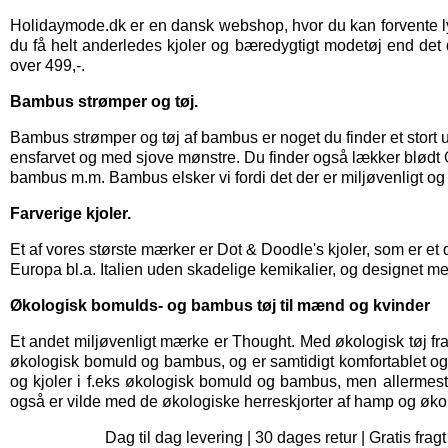
Holidaymode.dk er en dansk webshop, hvor du kan forvente lyn
du få helt anderledes kjoler og bæredygtigt modetøj end det d
over 499,-.
Bambus strømper og tøj.
Bambus strømper
og
tøj af bambus
er noget du finder et stor
ensfarvet og med sjove mønstre. Du finder også lækker blød
bambus m.m. Bambus elsker vi fordi det der er miljøvenligt og
Farverige kjoler.
Et af vores største mærker er
Dot & Doodle's kjoler,
som er et 
Europa bl.a. Italien uden skadelige kemikalier, og designet me
Økologisk bomulds- og bambus tøj til mænd og kvinder
Et andet miljøvenligt mærke er
Thought
. Med økologisk tøj fr
økologisk bomuld og bambus, og er samtidigt komfortablet og bl
og kjoler i f.eks økologisk bomuld og bambus, men allermes
også er vilde med de økologiske herreskjorter af hamp og øko
Dag til dag levering | 30 dages retur | Gratis f