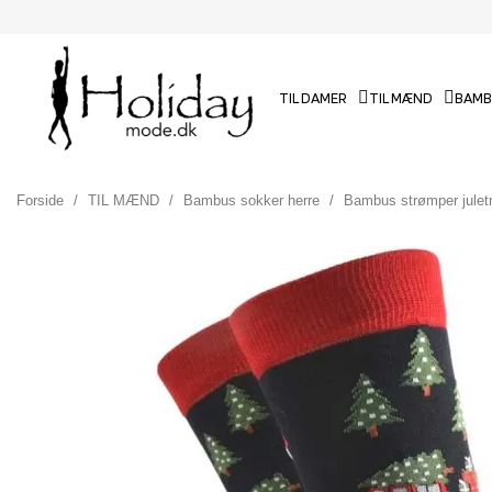
TIL DAMER
TIL MÆND
BAMB
Forside
TIL MÆND
Bambus sokker herre
Bambus strømper juletræ