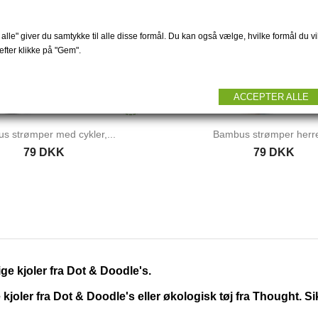
alle" giver du samtykke til alle disse formål. Du kan også vælge, hvilke formål du vil
fter klikke på "Gem".
ACCEPTER ALLE
s strømper med cykler,...
Bambus strømper herre 
79 DKK
79 DKK
ge kjoler fra Dot & Doodle's.
oler fra Dot & Doodle's eller økologisk tøj fra Thought. S