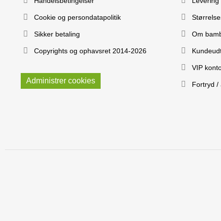
Handelsbetingelser
Levering
Cookie og persondatapolitik
Størrels
Sikker betaling
Om bam
Copyrights og ophavsret 2014-2026
Kundeudt
VIP kont
Administrer cookies
Fortryd /