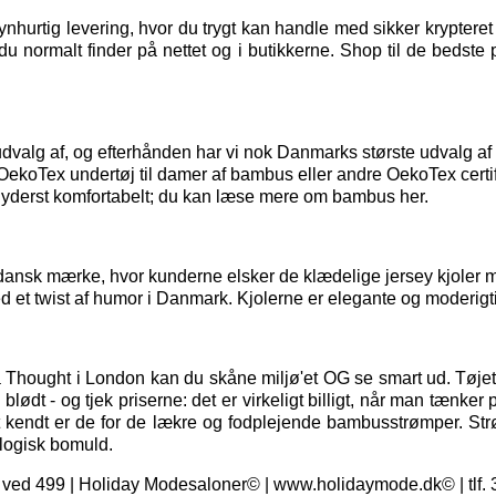
hurtig levering, hvor du trygt kan handle med sikker kryptere
u normalt finder på nettet og i butikkerne. Shop til de bedste 
t udvalg af, og efterhånden har vi nok Danmarks største udvalg 
t OekoTex
undertøj til damer
af bambus eller andre OekoTex certif
 yderst komfortabelt; du kan
læse mere om bambus her.
dansk mærke, hvor kunderne elsker de klædelige jersey kjoler me
d et twist af humor i Danmark. Kjolerne er elegante og moderigti
a Thought i London kan du skåne miljø'et OG se smart ud. Tøjet 
ødt - og tjek priserne: det er virkeligt billigt, når man tænker 
t kendt er de for de lækre og fodplejende bambusstrømper. St
logisk bomuld.
ragt ved 499 | Holiday Modesaloner© | www.holidaymode.dk© | tlf