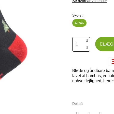
Se hvornår vi sender
Sko-str.
41/46
LÆG 
Bløde og åndbare bambu
lavet af bambus, er natu
enhver lejlighed, herre
Del på