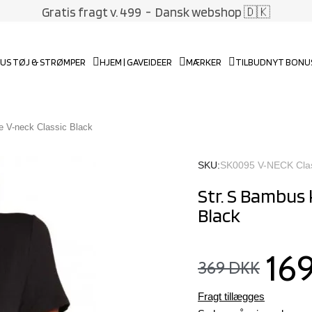
Gratis fragt v. 499
- Dansk webshop 🇩🇰
US TØJ & STRØMPER
HJEM | GAVEIDEER
MÆRKER
TILBUD
NYT BONU
e V-neck Classic Black
SKU
SK0095 V-NECK Clas
Str. S Bambus
Black
16
369 DKK
Fragt tillægges