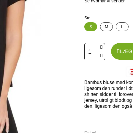
Se hvornår vi sender
Str.
S
M
L
LÆG 
Bambus bluse med korte
ligesom den runder lidt
shirten sidder til forov
jersey, utroligt blødt 
den, ligesom den også 
Del på