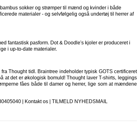
af bambus sokker og strømper til mænd og kvinder i både
icerede materialer - og selvfølgelig også
undertøj til herrer
af
d fantastisk pasform. Dot & Doodle's kjoler er produceret i
ge i up-to-date materialer.
fra Thought tidl. Braintree indeholder typisk GOTS certificeret
på at det er økologisk bomuld! Thought laver T-shirts, leggings
rømperne fåes både til damer og herrer, lige som at mændene
. 30405040 |
Kontakt os
|
TILMELD NYHEDSMAIL