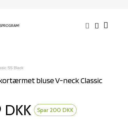
SPROGRAM!
sic SS Black
 kortærmet bluse V-neck Classic
9 DKK
Spar 200 DKK