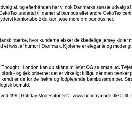
t udvalg af, og efterhånden har vi nok Danmarks største udvalg 
t OekoTex
undertøj til damer
af bambus eller andre OekoTex certif
 yderst komfortabelt; du kan
læse mere om bambus her.
dansk mærke, hvor kunderne elsker de klædelige jersey kjoler me
d et twist af humor i Danmark. Kjolerne er elegante og moderigti
a Thought i London kan du skåne miljø'et OG se smart ud. Tøjet 
ødt - og tjek priserne: det er virkeligt billigt, når man tænker 
t kendt er de for de lækre og fodplejende bambusstrømper. St
logisk bomuld.
ragt ved 499 | Holiday Modesaloner© | www.holidaymode.dk© | tlf