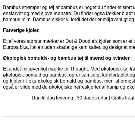
Bambus strømper
og
tøj af bambus
er noget du finder et stor
ensfarvet og med sjove mønstre. Du finder også lækker blød
bambus m.m. Bambus elsker vi fordi det der er miljøvenligt og
Farverige kjoler.
Et af vores største mærker er
Dot & Doodle's kjoler,
som er et 
Europa bl.a. Italien uden skadelige kemikalier, og designet me
Økologisk bomulds- og bambus tøj til mænd og kvinder
Et andet miljøvenligt mærke er
Thought
. Med økologisk tøj fr
økologisk bomuld og bambus, og er samtidigt komfortablet og bl
og kjoler i f.eks økologisk bomuld og bambus, men allermes
også er vilde med de økologiske herreskjorter af hamp og øko
Dag til dag levering | 30 dages retur | Gratis f