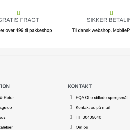
GRATIS FRAGT
SIKKER BETALI
er over 499 til pakkeshop
Til dansk webshop. MobilePa
TION
KONTAKT
 & Retur
FQA Ofte stillede spørgsmål
esguide
Kontakt os på mail
bus
Tlf. 30405040
alelser
Om os