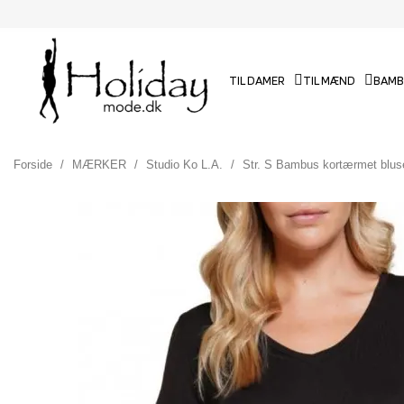
TIL DAMER
TIL MÆND
BAMB
Forside
MÆRKER
Studio Ko L.A.
Str. S Bambus kortærmet blus