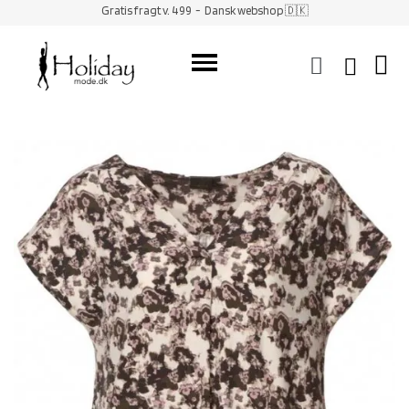
Gratis fragt v. 499
- Dansk webshop 🇩🇰