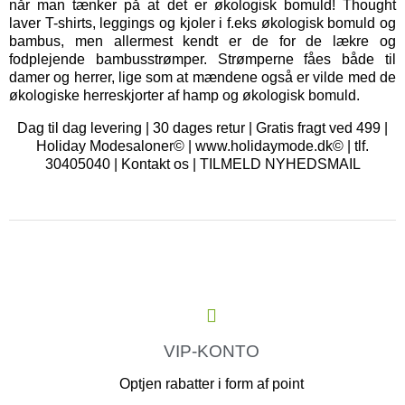
når man tænker på at det er økologisk bomuld! Thought
laver T-shirts, leggings og kjoler i f.eks økologisk bomuld og
bambus, men allermest kendt er de for de lækre og
fodplejende bambusstrømper. Strømperne fåes både til
damer og herrer, lige som at mændene også er vilde med de
økologiske herreskjorter af hamp og økologisk bomuld.
Dag til dag levering | 30 dages retur | Gratis fragt ved 499 |
Holiday Modesaloner© | www.holidaymode.dk© | tlf.
30405040 |
Kontakt os
|
TILMELD NYHEDSMAIL
VIP-KONTO
Optjen rabatter i form af point