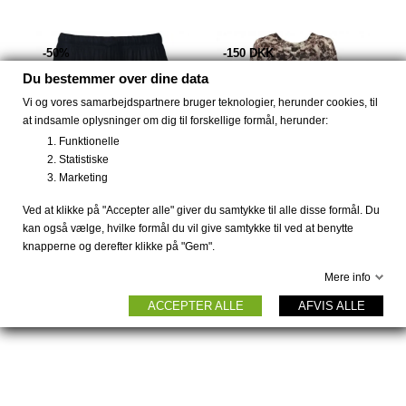
-50%
-150 DKK
Du bestemmer over dine data
Vi og vores samarbejdspartnere bruger teknologier, herunder cookies, til
at indsamle oplysninger om dig til forskellige formål, herunder:
Funktionelle
Statistiske
Marketing
Ved at klikke på "Accepter alle" giver du samtykke til alle disse formål. Du
kan også vælge, hvilke formål du vil give samtykke til ved at benytte
knapperne og derefter klikke på "Gem".
Str. S Bambus shorts af...
Bambus kjole med vidde
Mere info
og...
100 DKK
199 DKK
199 DKK
349 DKK
ACCEPTER ALLE
AFVIS ALLE