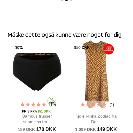
Måske dette også kunne være noget for dig:
-10%
-950 DKK
(10)
(1)
PRIS FRA
151 DKK
!
Bambus trusser
Kjole Ninka Zodiac fra
seamless fra...
Dot...
170 DKK
149 DKK
189 DKK
1.099 DKK