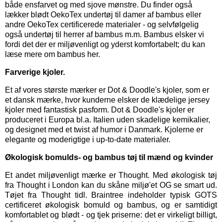
både ensfarvet og med sjove mønstre. Du finder også
lækker blødt OekoTex
undertøj til damer
af bambus eller
andre OekoTex certificerede materialer - og selvfølgelig
også
undertøj til herrer
af bambus m.m. Bambus elsker vi
fordi det der er miljøvenligt og yderst komfortabelt; du kan
læse mere om bambus her.
Farverige kjoler.
Et af vores største mærker er
Dot & Doodle's kjoler,
som er
et dansk mærke, hvor kunderne elsker de klædelige jersey
kjoler med fantastisk pasform. Dot & Doodle's kjoler er
produceret i Europa bl.a. Italien uden skadelige kemikalier,
og designet med et twist af humor i Danmark. Kjolerne er
elegante og moderigtige i up-to-date materialer.
Økologisk bomulds- og bambus tøj til mænd og kvinder
Et andet miljøvenligt mærke er
Thought
. Med økologisk tøj
fra Thought i London kan du skåne miljø'et OG se smart ud.
Tøjet fra Thought tidl. Braintree indeholder typisk GOTS
certificeret økologisk bomuld og bambus, og er samtidigt
komfortablet og blødt - og tjek priserne: det er virkeligt billigt,