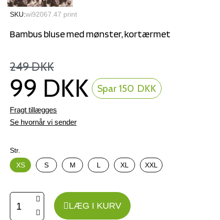
SKU
wi92067.47 print
Bambus bluse med mønster, kortærmet
249 DKK
99 DKK
Spar 150 DKK
Fragt tillægges
Se hvornår vi sender
Str.
XS
S
M
L
XL
XXL
LÆG I KURV