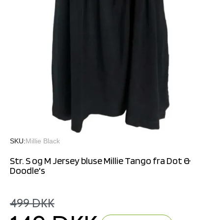
SKU
Millie Black
Str. S og M Jersey bluse Millie Tango fra Dot &
Doodle's
499 DKK