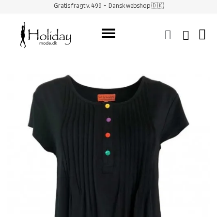
Gratis fragt v. 499
- Dansk webshop 🇩🇰