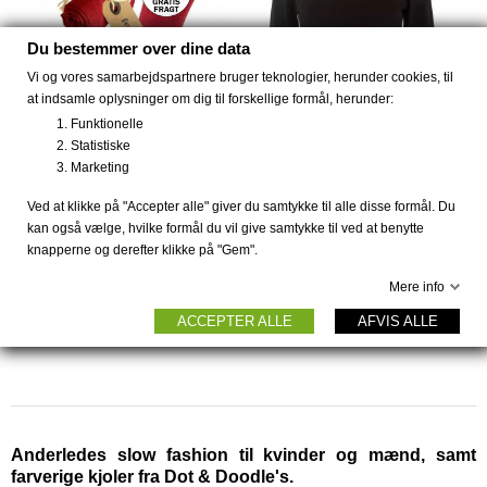
UDSOLGT
Du bestemmer over dine data
Vi og vores samarbejdspartnere bruger teknologier, herunder cookies, til
at indsamle oplysninger om dig til forskellige formål, herunder:
Funktionelle
Statistiske
Marketing
(1)
Ved at klikke på "Accepter alle" giver du samtykke til alle disse formål. Du
Bambus strømper
Bambus T-shirt med
kan også vælge, hvilke formål du vil give samtykke til ved at benytte
ribstrikket...
3/4...
knapperne og derefter klikke på "Gem".
59 DKK
349 DKK
Mere info
ACCEPTER ALLE
AFVIS ALLE
Anderledes slow fashion til kvinder og mænd, samt
farverige kjoler fra Dot & Doodle's.