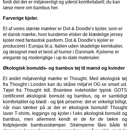
fordi det der er miljøvenligt og yderst komfortabelt; du kan
læse mere om bambus her.
Farverige kjoler.
Et af vores største mærker er
Dot & Doodle's kjoler,
som er
et dansk mærke, hvor kunderne elsker de klædelige jersey
kjoler med fantastisk pasform. Dot & Doodle's kjoler er
produceret i Europa bl.a. Italien uden skadelige kemikalier,
og designet med et twist af humor i Danmark. Kjolerne er
elegante og moderigtige i up-to-date materialer.
Økologisk bomulds- og bambus tøj til mænd og kvinder
Et andet miljøvenligt mærke er
Thought
. Med økologisk tøj
fra Thought i London kan du skåne miljø'et OG se smart ud.
Tøjet fra Thought tidl. Braintree indeholder typisk GOTS
certificeret økologisk bomuld og bambus, og er samtidigt
komfortablet og blødt - og tjek priserne: det er virkeligt billigt,
når man tænker på at det er økologisk bomuld! Thought
laver T-shirts, leggings og kjoler i f.eks økologisk bomuld og
bambus, men allermest kendt er de for de lækre og
fodplejende bambusstrømper. Strømperne fåes både til