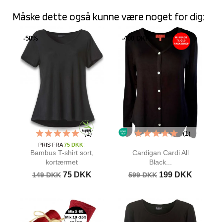
Måske dette også kunne være noget for dig:
-50%
-400 DKK
(1)
(1)
PRIS FRA
75 DKK
!
Bambus T-shirt sort,
Cardigan Cardi All
kortærmet
Black...
75 DKK
199 DKK
149 DKK
599 DKK