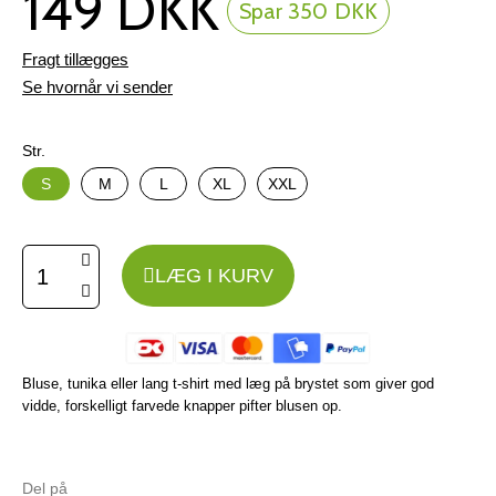
149 DKK
Spar 350 DKK
Fragt tillægges
Se hvornår vi sender
Str.
S
M
L
XL
XXL
LÆG I KURV
Bluse, tunika eller lang t-shirt med læg på brystet som giver god
vidde, forskelligt farvede knapper pifter blusen op.
Del på