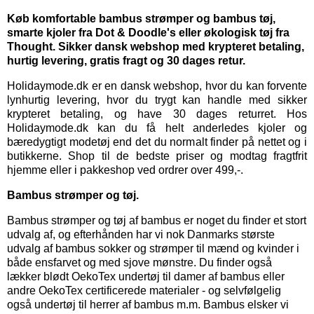
Køb komfortable bambus strømper og bambus tøj,
smarte kjoler fra Dot & Doodle's eller økologisk tøj fra
Thought. Sikker dansk webshop med krypteret betaling,
hurtig levering, gratis fragt og 30 dages retur.
Holidaymode.dk er en dansk webshop, hvor du kan forvente
lynhurtig levering, hvor du trygt kan handle med sikker
krypteret betaling, og have 30 dages returret. Hos
Holidaymode.dk kan du få helt anderledes kjoler og
bæredygtigt modetøj end det du normalt finder på nettet og i
butikkerne. Shop til de bedste priser og modtag fragtfrit
hjemme eller i pakkeshop ved ordrer over 499,-.
Bambus strømper og tøj.
Bambus strømper
og
tøj af bambus
er noget du finder et stort
udvalg af, og efterhånden har vi nok Danmarks største
udvalg af bambus sokker og strømper til mænd og kvinder i
både ensfarvet og med sjove mønstre. Du finder også
lækker blødt OekoTex
undertøj til damer
af bambus eller
andre OekoTex certificerede materialer - og selvfølgelig
også
undertøj til herrer
af bambus m.m. Bambus elsker vi