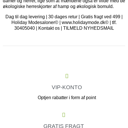
damer og herrer, lige som at mændene også er vilde med de
økologiske herreskjorter af hamp og økologisk bomuld.
Dag til dag levering | 30 dages retur | Gratis fragt ved 499 |
Holiday Modesaloner© | www.holidaymode.dk© | tlf.
30405040 |
Kontakt os
|
TILMELD NYHEDSMAIL
VIP-KONTO
Optjen rabatter i form af point
GRATIS FRAGT