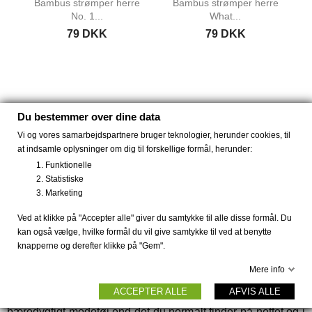
Bambus strømper herre
Bambus strømper herre
No. 1...
What...
79 DKK
79 DKK
Du bestemmer over dine data
Vi og vores samarbejdspartnere bruger teknologier, herunder cookies, til
at indsamle oplysninger om dig til forskellige formål, herunder:
Anderledes slow fashion til kvinder og mænd, samt
farverige kjoler fra Dot & Doodle's.
Funktionelle
Statistiske
Køb komfortable bambus strømper og bambus tøj,
Marketing
smarte kjoler fra Dot & Doodle's eller økologisk tøj fra
Thought. Sikker dansk webshop med krypteret betaling,
Ved at klikke på "Accepter alle" giver du samtykke til alle disse formål. Du
hurtig levering, gratis fragt og 30 dages retur.
kan også vælge, hvilke formål du vil give samtykke til ved at benytte
knapperne og derefter klikke på "Gem".
Holidaymode.dk er en dansk webshop, hvor du kan forvente
lynhurtig levering, hvor du trygt kan handle med sikker
Mere info
krypteret betaling, og have 30 dages returret. Hos
ACCEPTER ALLE
AFVIS ALLE
Holidaymode.dk kan du få helt anderledes kjoler og
bæredygtigt modetøj end det du normalt finder på nettet og i