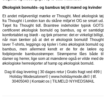
Økologisk bomulds- og bambus tøj til mænd og kvinder
Et andet miljøvenligt mærke er
Thought
. Med økologisk tøj
fra Thought i London kan du skåne miljø'et OG se smart ud.
Tøjet fra Thought tidl. Braintree indeholder typisk GOTS
certificeret økologisk bomuld og bambus, og er samtidigt
komfortablet og blødt - og tjek priserne: det er virkeligt billigt,
når man tænker på at det er økologisk bomuld! Thought
laver T-shirts, leggings og kjoler i f.eks økologisk bomuld og
bambus, men allermest kendt er de for de lækre og
fodplejende bambusstrømper. Strømperne fåes både til
damer og herrer, lige som at mændene også er vilde med de
økologiske herreskjorter af hamp og økologisk bomuld.
Dag til dag levering | 30 dages retur | Gratis fragt ved 499 |
Holiday Modesaloner© | www.holidaymode.dk© | tlf.
30405040 |
Kontakt os
|
TILMELD NYHEDSMAIL