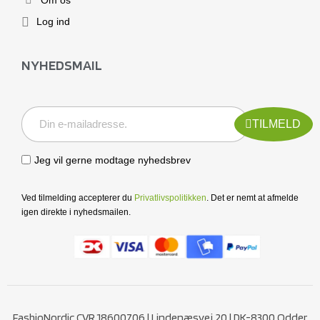
Log ind
NYHEDSMAIL
TILMELD
Jeg vil gerne modtage nyhedsbrev
Ved tilmelding accepterer du
Privatlivspolitikken
. Det er nemt at afmelde
igen direkte i nyhedsmailen.
FashioNordic CVR 18600706 | Lindenæsvej 20 | DK-8300 Odder