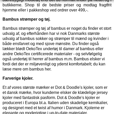
butikkerne. Shop til de bedste priser og modtag fragtfrit
hjemme eller i pakkeshop ved ordrer over 499,-.
Bambus strømper og tøj.
Bambus strømper
og
tøj af bambus
er noget du finder et stort
udvalg af, og efterhånden har vi nok Danmarks største
udvalg af bambus sokker og strømper til mænd og kvinder i
både ensfarvet og med sjove mønstre. Du finder også
lækker blødt OekoTex
undertøj til damer
af bambus eller
andre OekoTex certificerede materialer - og selvfølgelig
også
undertøj til herrer
af bambus m.m. Bambus elsker vi
fordi det der er miljøvenligt og yderst komfortabelt; du kan
læse mere om bambus her.
Farverige kjoler.
Et af vores største mærker er
Dot & Doodle's kjoler,
som er
et dansk mærke, hvor kunderne elsker de klædelige jersey
kjoler med fantastisk pasform. Dot & Doodle's kjoler er
produceret i Europa bl.a. Italien uden skadelige kemikalier,
og designet med et twist af humor i Danmark. Kjolerne er
elegante og moderigtige i up-to-date materialer.