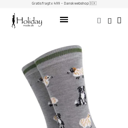
Gratis fragt v. 499
- Dansk webshop 🇩🇰